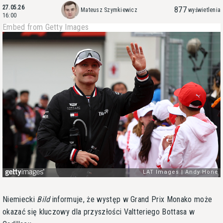
27.05.26
877
Mateusz Szymkiewicz
wyświetlenia
16:00
Embed from Getty Images
Niemiecki
Bild
informuje, że występ w Grand Prix Monako może
okazać się kluczowy dla przyszłości Valtteriego Bottasa w