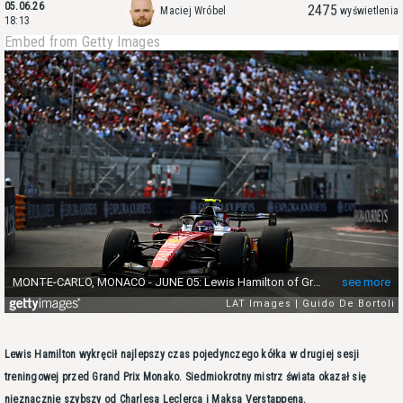
05.06.26
2475
Maciej Wróbel
wyświetlenia
18:13
Embed from Getty Images
Lewis Hamilton wykręcił najlepszy czas pojedynczego kółka w drugiej sesji
treningowej przed Grand Prix Monako. Siedmiokrotny mistrz świata okazał się
nieznacznie szybszy od Charlesa Leclerca i Maksa Verstappena.