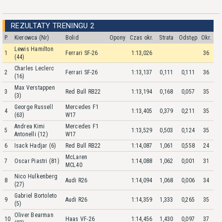
REZULTATY TRENINGU 2
P.
Kierowca (Nr)
Bolid
Opony
Czas okr.
Strata
Odstęp
Okr.
Lewis Hamilton
1
Ferrari SF-26
1:13,026
36
(44)
Charles Leclerc
2
Ferrari SF-26
1:13,137
0,111
0,111
36
(16)
Max Verstappen
3
Red Bull RB22
1:13,194
0,168
0,057
35
(3)
George Russell
Mercedes F1
4
1:13,405
0,379
0,211
35
(63)
W17
Andrea Kimi
Mercedes F1
5
1:13,529
0,503
0,124
35
Antonelli (12)
W17
6
Isack Hadjar (6)
Red Bull RB22
1:14,087
1,061
0,558
24
McLaren
7
Oscar Piastri (81)
1:14,088
1,062
0,001
31
MCL40
Nico Hulkenberg
8
Audi R26
1:14,094
1,068
0,006
34
(27)
Gabriel Bortoleto
9
Audi R26
1:14,359
1,333
0,265
35
(5)
Oliver Bearman
10
Haas VF-26
1:14,456
1,430
0,097
37