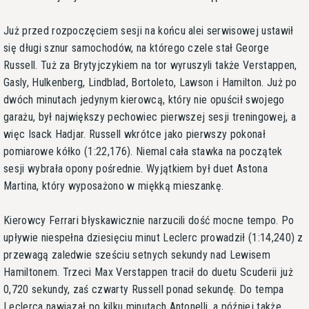
Już przed rozpoczęciem sesji na końcu alei serwisowej ustawił
się długi sznur samochodów, na którego czele stał George
Russell. Tuż za Brytyjczykiem na tor wyruszyli także Verstappen,
Gasly, Hulkenberg, Lindblad, Bortoleto, Lawson i Hamilton. Już po
dwóch minutach jedynym kierowcą, który nie opuścił swojego
garażu, był największy pechowiec pierwszej sesji treningowej, a
więc Isack Hadjar. Russell wkrótce jako pierwszy pokonał
pomiarowe kółko (1:22,176). Niemal cała stawka na początek
sesji wybrała opony pośrednie. Wyjątkiem był duet Astona
Martina, który wyposażono w miękką mieszankę.
Kierowcy Ferrari błyskawicznie narzucili dość mocne tempo. Po
upływie niespełna dziesięciu minut Leclerc prowadził (1:14,240) z
przewagą zaledwie sześciu setnych sekundy nad Lewisem
Hamiltonem. Trzeci Max Verstappen tracił do duetu Scuderii już
0,720 sekundy, zaś czwarty Russell ponad sekundę. Do tempa
Leclerca nawiązał po kilku minutach Antonelli, a później także