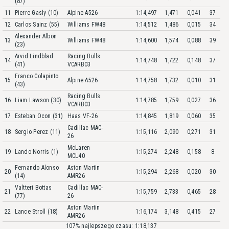
(87)
11
Pierre Gasly (10)
Alpine A526
1:14,497
1,471
0,041
37
12
Carlos Sainz (55)
Williams FW48
1:14,512
1,486
0,015
34
Alexander Albon
13
Williams FW48
1:14,600
1,574
0,088
39
(23)
Arvid Lindblad
Racing Bulls
14
1:14,748
1,722
0,148
37
(41)
VCARB03
Franco Colapinto
15
Alpine A526
1:14,758
1,732
0,010
31
(43)
Racing Bulls
16
Liam Lawson (30)
1:14,785
1,759
0,027
36
VCARB03
17
Esteban Ocon (31)
Haas VF-26
1:14,845
1,819
0,060
35
Cadillac MAC-
18
Sergio Perez (11)
1:15,116
2,090
0,271
31
26
McLaren
19
Lando Norris (1)
1:15,274
2,248
0,158
8
MCL40
Fernando Alonso
Aston Martin
20
1:15,294
2,268
0,020
30
(14)
AMR26
Valtteri Bottas
Cadillac MAC-
21
1:15,759
2,733
0,465
28
(77)
26
Aston Martin
22
Lance Stroll (18)
1:16,174
3,148
0,415
27
AMR26
107% najlepszego czasu: 1:18,137