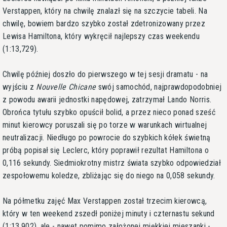
Verstappen, który na chwilę znalazł się na szczycie tabeli. Na
chwilę, bowiem bardzo szybko został zdetronizowany przez
Lewisa Hamiltona, który wykręcił najlepszy czas weekendu
(1:13,729).
Chwilę później doszło do pierwszego w tej sesji dramatu - na
wyjściu z
Nouvelle Chicane
swój samochód, najprawdopodobniej
z powodu awarii jednostki napędowej, zatrzymał Lando Norris.
Obrońca tytułu szybko opuścił bolid, a przez nieco ponad sześć
minut kierowcy poruszali się po torze w warunkach wirtualnej
neutralizacji. Niedługo po powrocie do szybkich kółek świetną
próbą popisał się Leclerc, który poprawił rezultat Hamiltona o
0,116 sekundy. Siedmiokrotny mistrz świata szybko odpowiedział
zespołowemu koledze, zbliżając się do niego na 0,058 sekundy.
Na półmetku zajęć Max Verstappen został trzecim kierowcą,
który w ten weekend zszedł poniżej minuty i czternastu sekund
(1:13,902), ale - nawet pomimo założonej miękkiej mieszanki -