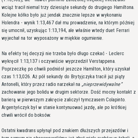
wciąż tracił niemal trzy dziesiąte sekundy do drugiego Hamiltona.
Kolejne kółko było już jendak znacznie lepsze w wykonaniu
Holendra - wynik 1:13,467 dał mu prowadzenie, na którym później
się umocnił, uzyskując 1:13,194, ale właśnie wtedy duet Ferrari
wyjechał na tor wyposażony w miękkie ogumienie.
Na efekty tej decyzji nie trzeba było długo czekać - Leclerc
wykręcił 1:13,137 i oczywiście wyprzedził Verstappena.
Poprzeczkę po chwili podniósł jeszcze Hamilton, który uzyskał
czas 1:13,026. Aż pół sekundy do Brytyjczyka tracił już piąty
Antonelli, który przez radio narzekał na
nieprzewidywalne
zachowanie jego bolidu w drugim sektorze. Dość mocny kontakt z
barierą w pierwszym zakręcie zaliczył tymczasem Colapinto.
Argentyńczyk był w stanie kontynuować jazdę, ale po krótkiej
chwili wrócił do boksów.
Ostatni kwadrans upłynął pod znakiem dłuższych przejazdów i