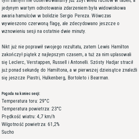
tym samym nie obserwowaliśmy już zbyt wielu ruchów w tabeli, a
jedynym wartym odnotowania zdarzeniem była widowiskowa
awaria hamulców w bolidzie Sergio Pereza. Wówczas
wywieszono czerwoną flagę, ale zdecydowano jeszcze o
wznowieniu sesji na ostatnie dwie minuty.
Nikt już nie poprawił swojego rezultatu, zatem Lewis Hamilton
zakończył piątek z najlepszym czasem, a tuż za nim uplasowali
się Leclerc, Verstappen, Russell i Antonelli. Szósty Hadjar stracił
już ponad sekundę do Hamiltona, a w pierwszej dzieisątce znaleźli
się jeszcze Piastri, Hulkenberg, Bortoleto i Bearman.
Pogoda na koniec sesji:
Temperatura toru: 29°C
Temperatura powietrza: 23°C
Prędkość wiatru: 4,7 km/h
Wilgotność powietrza: 61,2%
Sucho