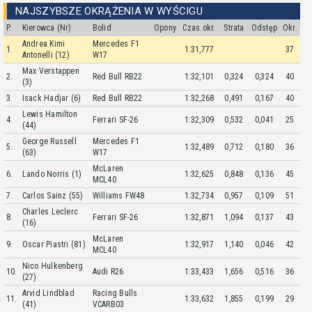
NAJSZYBSZE OKRĄŻENIA W WYŚCIGU
P.
Kierowca (Nr)
Bolid
Opony
Czas okr.
Strata
Odstęp
Okr.
Andrea Kimi
Mercedes F1
1.
1:31,777
37
Antonelli (12)
W17
Max Verstappen
2.
Red Bull RB22
1:32,101
0,324
0,324
40
(3)
3.
Isack Hadjar (6)
Red Bull RB22
1:32,268
0,491
0,167
40
Lewis Hamilton
4.
Ferrari SF-26
1:32,309
0,532
0,041
25
(44)
George Russell
Mercedes F1
5.
1:32,489
0,712
0,180
36
(63)
W17
McLaren
6.
Lando Norris (1)
1:32,625
0,848
0,136
45
MCL40
7.
Carlos Sainz (55)
Williams FW48
1:32,734
0,957
0,109
51
Charles Leclerc
8.
Ferrari SF-26
1:32,871
1,094
0,137
43
(16)
McLaren
9.
Oscar Piastri (81)
1:32,917
1,140
0,046
42
MCL40
Nico Hulkenberg
10.
Audi R26
1:33,433
1,656
0,516
36
(27)
Arvid Lindblad
Racing Bulls
11.
1:33,632
1,855
0,199
29
(41)
VCARB03