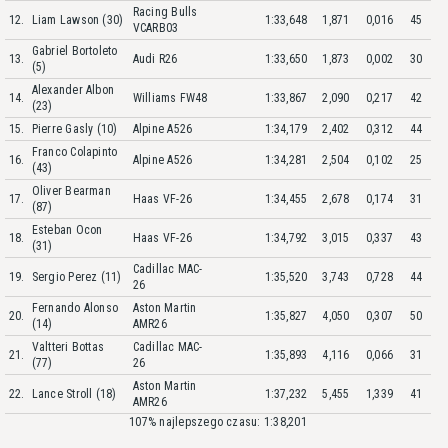
Racing Bulls
12.
Liam Lawson (30)
1:33,648
1,871
0,016
45
VCARB03
Gabriel Bortoleto
13.
Audi R26
1:33,650
1,873
0,002
30
(5)
Alexander Albon
14.
Williams FW48
1:33,867
2,090
0,217
42
(23)
15.
Pierre Gasly (10)
Alpine A526
1:34,179
2,402
0,312
44
Franco Colapinto
16.
Alpine A526
1:34,281
2,504
0,102
25
(43)
Oliver Bearman
17.
Haas VF-26
1:34,455
2,678
0,174
31
(87)
Esteban Ocon
18.
Haas VF-26
1:34,792
3,015
0,337
43
(31)
Cadillac MAC-
19.
Sergio Perez (11)
1:35,520
3,743
0,728
44
26
Fernando Alonso
Aston Martin
20.
1:35,827
4,050
0,307
50
(14)
AMR26
Valtteri Bottas
Cadillac MAC-
21.
1:35,893
4,116
0,066
31
(77)
26
Aston Martin
22.
Lance Stroll (18)
1:37,232
5,455
1,339
41
AMR26
107% najlepszego czasu: 1:38,201