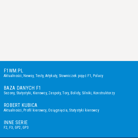
F1WM.PL
Aktualności
,
Newsy
,
Testy
,
Artykuły
,
Słowniczek pojęć F1
,
Polacy
BAZA DANYCH F1
Sezony
,
Statystyki
,
Kierowcy
,
Zespoły
,
Tory
,
Bolidy
,
Silniki
,
Konstruktorzy
ROBERT KUBICA
Aktualności
,
Profil kierowcy
,
Osiągnięcia
,
Statystyki kierowcy
INNE SERIE
F2
,
F3
,
GP2
,
GP3