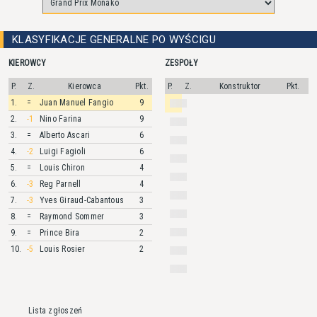
KLASYFIKACJE GENERALNE PO WYŚCIGU
KIEROWCY
ZESPOŁY
P.
Z.
Kierowca
Pkt.
P.
Z.
Konstruktor
Pkt.
1.
=
Juan Manuel
Fangio
9
2.
-1
Nino
Farina
9
3.
=
Alberto
Ascari
6
4.
-2
Luigi
Fagioli
6
5.
=
Louis
Chiron
4
6.
-3
Reg
Parnell
4
7.
-3
Yves
Giraud-Cabantous
3
8.
=
Raymond
Sommer
3
9.
=
Prince
Bira
2
10.
-5
Louis
Rosier
2
Lista zgłoszeń