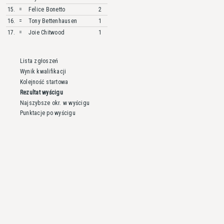
15.
=
Felice
Bonetto
2
16.
=
Tony
Bettenhausen
1
17.
=
Joie
Chitwood
1
Lista zgłoszeń
Wynik kwalifikacji
Kolejność startowa
Rezultat wyścigu
Najszybsze okr. w wyścigu
Punktacje po wyścigu