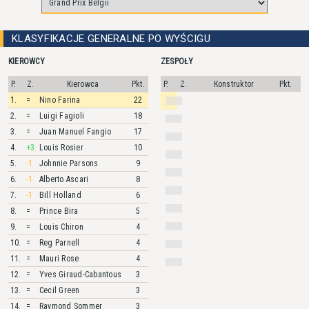
KLASYFIKACJE GENERALNE PO WYŚCIGU
KIEROWCY
ZESPOŁY
P.
Z.
Kierowca
Pkt.
P.
Z.
Konstruktor
Pkt.
1.
=
Nino
Farina
22
2.
=
Luigi
Fagioli
18
3.
=
Juan Manuel
Fangio
17
4.
+3
Louis
Rosier
10
5.
-1
Johnnie
Parsons
9
6.
-1
Alberto
Ascari
8
7.
-1
Bill
Holland
6
8.
=
Prince
Bira
5
9.
=
Louis
Chiron
4
10.
=
Reg
Parnell
4
11.
=
Mauri
Rose
4
12.
=
Yves
Giraud-Cabantous
3
13.
=
Cecil
Green
3
14.
=
Raymond
Sommer
3