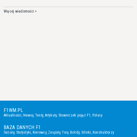
Więcej wiadomości >
F1WM.PL
Aktualności
,
Newsy
,
Testy
,
Artykuły
,
Słowniczek pojęć F1
,
Polacy
BAZA DANYCH F1
Sezony
,
Statystyki
,
Kierowcy
,
Zespoły
,
Tory
,
Bolidy
,
Silniki
,
Konstruktorzy