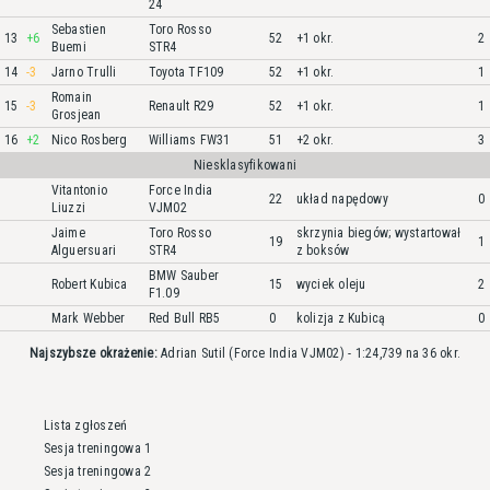
24
Sebastien
Toro Rosso
13
+6
52
+1 okr.
2
Buemi
STR4
14
-3
Jarno Trulli
Toyota TF109
52
+1 okr.
1
Romain
15
-3
Renault R29
52
+1 okr.
1
Grosjean
16
+2
Nico Rosberg
Williams FW31
51
+2 okr.
3
Niesklasyfikowani
Vitantonio
Force India
22
układ napędowy
0
Liuzzi
VJM02
Jaime
Toro Rosso
skrzynia biegów; wystartował
19
1
Alguersuari
STR4
z boksów
BMW Sauber
Robert Kubica
15
wyciek oleju
2
F1.09
Mark Webber
Red Bull RB5
0
kolizja z Kubicą
0
Najszybsze okrażenie:
Adrian Sutil (Force India VJM02) - 1:24,739 na 36 okr.
Lista zgłoszeń
Sesja treningowa 1
Sesja treningowa 2