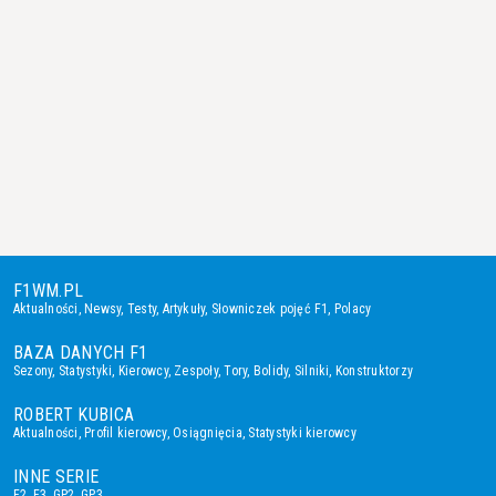
F1WM.PL
Aktualności
,
Newsy
,
Testy
,
Artykuły
,
Słowniczek pojęć F1
,
Polacy
BAZA DANYCH F1
Sezony
,
Statystyki
,
Kierowcy
,
Zespoły
,
Tory
,
Bolidy
,
Silniki
,
Konstruktorzy
ROBERT KUBICA
Aktualności
,
Profil kierowcy
,
Osiągnięcia
,
Statystyki kierowcy
INNE SERIE
F2
,
F3
,
GP2
,
GP3