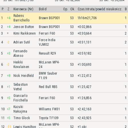
53 okr. 1h16m21,706
53 okr. +0:02,866
53 okr. +0:30,664
P.
Z.
Kierowca (Nr)
Bolid
Op.
Ok.
Czas/strata/powód nieukończ.
B
Rubens
1
+4
Brawn BGP001
53
1h16m21,706
1
Barrichello
2
+4
Jenson Button
Brawn BGP001
53
+0:02,866
1
3
=
Kimi Raikkonen
Ferrari F60
53
+0:30,664
2
Force India
4
-2
Adrian Sutil
53
+0:31,131
2
VJM02
Fernando
5
+3
Renault R29
53
+0:59,182
1
Alonso
Heikki
McLaren MP4-
6
-2
53
+1:00,693
1
Kovalainen
24
BMW Sauber
7
+8
Nick Heidfeld
53
+1:22,412
1
F1.09
Sebastian
8
+1
Red Bull RB5
53
+1:25,427
1
Vettel
Giancarlo
9
+5
Ferrari F60
53
+1:26,856
1
Fisichella
Kazuki
10
+7
Williams FW31
53
+2:42,163
1
Nakajima
11
+5
Timo Glock
Toyota TF109
53
+2:43,925
1
McLaren MP4-
12
-11
Lewis Hamilton
52
+1 okr.
2