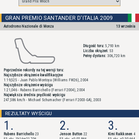
GRAN PREMIO SANTANDER D'ITALIA 2009
Autodromo Nazionale di Monza
13 września
Długość toru:
5,793 km
Liczba okrążeń:
53
Pełny dystans:
306,720 km
Poprzednie rekordy na tej wersji toru:
Najszybsze okrążenie kwalifikacyjne
1:19,525 - Juan Pablo Montoya (Williams FW26), 2004
Najszybsze okrążenie wyścigu
1:21,046 - Rubens Barrichello (Ferrari F2004), 2004
Największa średnia prędkość wyścigu
247,586 km/h - Michael Schumacher (Ferrari F2003-GA), 2003
REZULTATY WYŚCIGU
1.
2.
3.
Rubens Barrichello
23
Jenson Button
22
Kimi Raikkonen
4