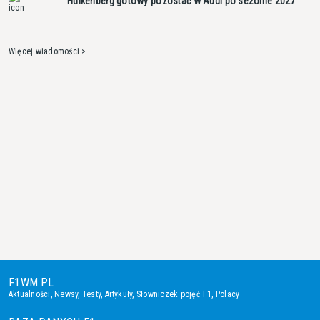
Hulkenberg gotowy pozostać w Audi po sezonie 2027
Więcej wiadomości >
F1WM.PL
Aktualności
,
Newsy
,
Testy
,
Artykuły
,
Słowniczek pojęć F1
,
Polacy