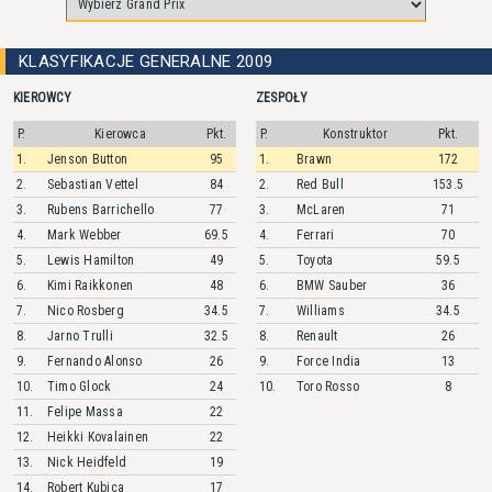
KLASYFIKACJE GENERALNE 2009
KIEROWCY
ZESPOŁY
P.
Kierowca
Pkt.
P.
Konstruktor
Pkt.
1.
Jenson
Button
95
1.
Brawn
172
2.
Sebastian
Vettel
84
2.
Red Bull
153.5
3.
Rubens
Barrichello
77
3.
McLaren
71
4.
Mark
Webber
69.5
4.
Ferrari
70
5.
Lewis
Hamilton
49
5.
Toyota
59.5
6.
Kimi
Raikkonen
48
6.
BMW Sauber
36
7.
Nico
Rosberg
34.5
7.
Williams
34.5
8.
Jarno
Trulli
32.5
8.
Renault
26
9.
Fernando
Alonso
26
9.
Force India
13
10.
Timo
Glock
24
10.
Toro Rosso
8
11.
Felipe
Massa
22
12.
Heikki
Kovalainen
22
13.
Nick
Heidfeld
19
14.
Robert
Kubica
17