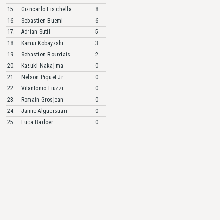
15.
Giancarlo
Fisichella
8
16.
Sebastien
Buemi
6
17.
Adrian
Sutil
5
18.
Kamui
Kobayashi
3
19.
Sebastien
Bourdais
2
20.
Kazuki
Nakajima
0
21.
Nelson
Piquet Jr
0
22.
Vitantonio
Liuzzi
0
23.
Romain
Grosjean
0
24.
Jaime
Alguersuari
0
25.
Luca
Badoer
0