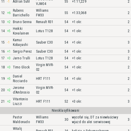
11
-1
Adrian Sutil
55
+1:11,229
2
VJM04
Rubens
Williams
12
+6
55
+1:33,068
2
Barrichello
FW33
13
+2
Bruno Senna
Renault R31
54
+1 okr.
2
Heikki
14
+5
Lotus T128
54
+1 okr.
2
Kovalainen
Kamui
15
-1
Sauber C30
54
+1 okr.
3
Kobayashi
16
+1
Sergio Perez
Sauber C30
54
+1 okr.
3
17
+3
Jarno Trulli
Lotus T128
54
+1 okr.
2
Virgin MVR-
18
+3
Timo Glock
54
+1 okr.
2
02
Daniel
19
+5
HRT F111
54
+1 okr.
2
Ricciardo
Jerome
Virgin MVR-
20
+2
54
+1 okr.
2
d'Ambrosio
02
Vitantonio
21
+2
HRT F111
52
+3 okr.
3
Liuzzi
Niesklasyfikowani
Pastor
Williams
wycofał się; DT za niewłaściwy
30
3
Maldonado
FW33
wjazd do alei serwisowej
Witalij