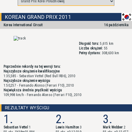
KOREAN GRAND PRIX 2011
Korea International Circuit
16 października
Długość toru:
5,615 km
Liczba okrążeń:
55
Pełny dystans:
308,630 km
Poprzednie rekordy na tej wersji toru:
Najszybsze okrążenie kwalifikacyjne
1:35,585 - Sebastian Vettel (Red Bull RB6), 2010
Najszybsze okrążenie wyścigu
1:50,257 - Fernando Alonso (Ferrari F10), 2010
Największa średnia prędkość wyścigu
109,998 km/h - Fernando Alonso (Ferrari F10), 2010
REZULTATY WYŚCIGU
1.
2.
3.
Sebastian Vettel
1
Lewis Hamilton
3
Mark Webber
2