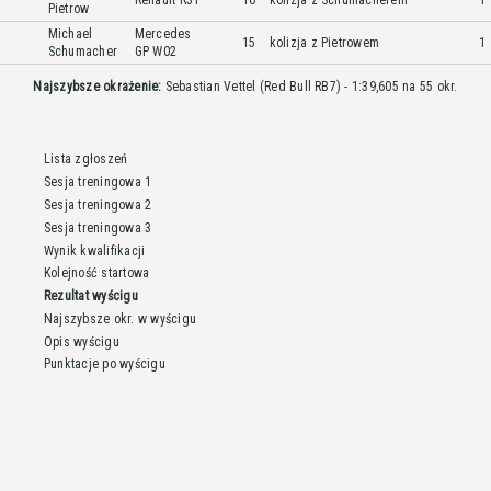
Renault R31
16
kolizja z Schumacherem
1
Pietrow
Michael
Mercedes
15
kolizja z Pietrowem
1
Schumacher
GP W02
Najszybsze okrażenie:
Sebastian Vettel (Red Bull RB7) - 1:39,605 na 55 okr.
Lista zgłoszeń
Sesja treningowa 1
Sesja treningowa 2
Sesja treningowa 3
Wynik kwalifikacji
Kolejność startowa
Rezultat wyścigu
Najszybsze okr. w wyścigu
Opis wyścigu
Punktacje po wyścigu