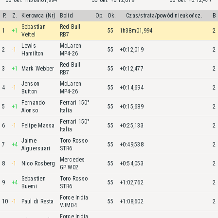
55 okr. 1h38m01,994
55 okr. +0:12,019
55 okr. +0:12,477
P.
Z.
Kierowca (Nr)
Bolid
Op.
Ok.
Czas/strata/powód nieukończ.
B
Sebastian
Red Bull
1
+1
55
1h38m01,994
2
Vettel
RB7
Lewis
McLaren
2
-1
55
+0:12,019
2
Hamilton
MP4-26
Red Bull
3
+1
Mark Webber
55
+0:12,477
2
RB7
Jenson
McLaren
4
-1
55
+0:14,694
2
Button
MP4-26
Fernando
Ferrari 150°
5
+1
55
+0:15,689
2
Alonso
Italia
Ferrari 150°
6
-1
Felipe Massa
55
+0:25,133
2
Italia
Jaime
Toro Rosso
7
+4
55
+0:49,538
2
Alguersuari
STR6
Mercedes
8
-1
Nico Rosberg
55
+0:54,053
2
GP W02
Sebastien
Toro Rosso
9
+4
55
+1:02,762
2
Buemi
STR6
Force India
10
-1
Paul di Resta
55
+1:08,602
2
VJM04
Force India