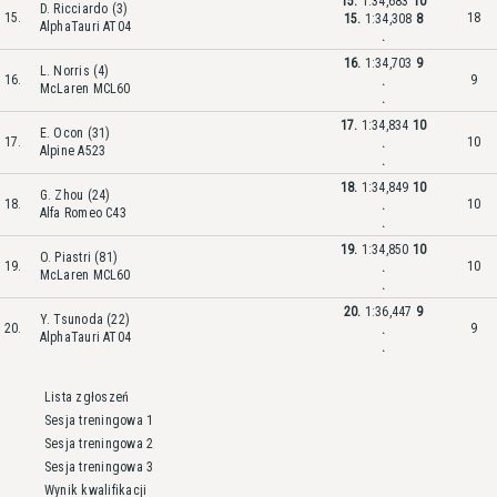
15.
1:34,683
10
D. Ricciardo (3)
15.
18
15.
1:34,308
8
AlphaTauri AT04
.
16.
1:34,703
9
L. Norris (4)
16.
9
.
McLaren MCL60
.
17.
1:34,834
10
E. Ocon (31)
17.
10
.
Alpine A523
.
18.
1:34,849
10
G. Zhou (24)
18.
10
.
Alfa Romeo C43
.
19.
1:34,850
10
O. Piastri (81)
19.
10
.
McLaren MCL60
.
20.
1:36,447
9
Y. Tsunoda (22)
20.
9
.
AlphaTauri AT04
.
Lista zgłoszeń
Sesja treningowa 1
Sesja treningowa 2
Sesja treningowa 3
Wynik kwalifikacji