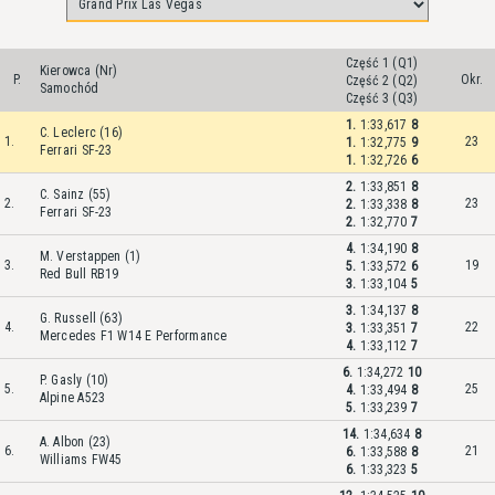
Część 1 (Q1)
Kierowca (Nr)
P.
Okr.
Część 2 (Q2)
Samochód
Część 3 (Q3)
1.
1:33,617
8
C. Leclerc (16)
1.
23
1.
1:32,775
9
Ferrari SF-23
1.
1:32,726
6
2.
1:33,851
8
C. Sainz (55)
2.
23
2.
1:33,338
8
Ferrari SF-23
2.
1:32,770
7
4.
1:34,190
8
M. Verstappen (1)
3.
19
5.
1:33,572
6
Red Bull RB19
3.
1:33,104
5
3.
1:34,137
8
G. Russell (63)
4.
22
3.
1:33,351
7
Mercedes F1 W14 E Performance
4.
1:33,112
7
6.
1:34,272
10
P. Gasly (10)
5.
25
4.
1:33,494
8
Alpine A523
5.
1:33,239
7
14.
1:34,634
8
A. Albon (23)
6.
21
6.
1:33,588
8
Williams FW45
6.
1:33,323
5