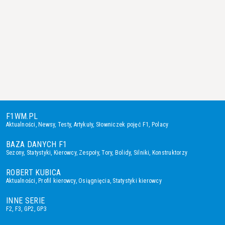
F1WM.PL
Aktualności
,
Newsy
,
Testy
,
Artykuły
,
Słowniczek pojęć F1
,
Polacy
BAZA DANYCH F1
Sezony
,
Statystyki
,
Kierowcy
,
Zespoły
,
Tory
,
Bolidy
,
Silniki
,
Konstruktorzy
ROBERT KUBICA
Aktualności
,
Profil kierowcy
,
Osiągnięcia
,
Statystyki kierowcy
INNE SERIE
F2
,
F3
,
GP2
,
GP3