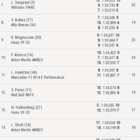
12.
1:34,525
10
L. Sargeant (2)
7.
23
9.
1:33,733
8
Williams FW45
7.
1:33,513
5
7.
1:34,305
9
V. Bottas (77)
8.
19
10.
1:33,809
6
Alfa Romeo C43
8.
1:33,525
4
9.
1:34,337
10
K. Magnussen (20)
9.
23
8.
1:33,664
7
Haas VF-23
9.
1:33,537
6
10.
1:34,422
9
F. Alonso (14)
10.
24
7.
1:33,617
8
Aston Martin AMR23
10.
1:33,555
7
8.
1:34,307
8
L. Hamilton (44)
11.
15
11.
1:33,837
7
Mercedes F1 W14 E Performance
.
13.
1:34,574
8
S. Perez (11)
12.
14
12.
1:33,855
6
Red Bull RB19
.
5.
1:34,265
10
N. Hulkenberg (27)
13.
17
13.
1:33,979
7
Haas VF-23
.
11.
1:34,504
10
L. Stroll (18)
14.
18
14.
1:34,199
8
Aston Martin AMR23
.