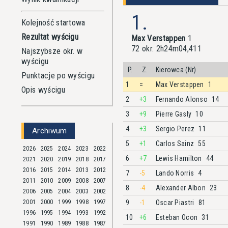
1.
Kolejność startowa
Rezultat wyścigu
Max Verstappen
1
72 okr. 2h24m04,411
Najszybsze okr. w
wyścigu
P.
Z.
Kierowca (Nr)
Punktacje po wyścigu
1
=
Max Verstappen
1
Opis wyścigu
2
+3
Fernando Alonso
14
3
+9
Pierre Gasly
10
4
+3
Sergio Perez
11
Archiwum
5
+1
Carlos Sainz
55
2026
2025
2024
2023
2022
6
+7
Lewis Hamilton
44
2021
2020
2019
2018
2017
2016
2015
2014
2013
2012
7
-5
Lando Norris
4
2011
2010
2009
2008
2007
8
-4
Alexander Albon
23
2006
2005
2004
2003
2002
2001
2000
1999
1998
1997
9
-1
Oscar Piastri
81
1996
1995
1994
1993
1992
10
+6
Esteban Ocon
31
1991
1990
1989
1988
1987