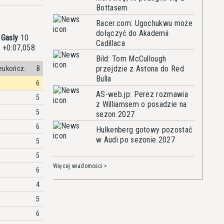
Bottasem
Racer.com: Ugochukwu może
dołączyć do Akademii
 Gasly
10
Cadillaca
. +0:07,058
Bild: Tom McCullough
przejdzie z Astona do Red
eukończ.
B
Bulla
6
AS-web.jp: Perez rozmawia
5
z Williamsem o posadzie na
5
sezon 2027
6
Hulkenberg gotowy pozostać
w Audi po sezonie 2027
5
5
Więcej wiadomości >
6
4
5
6