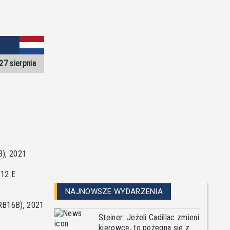
27 sierpnia
B), 2021
W12 E
NAJNOWSZE WYDARZENIA
 RB16B), 2021
Steiner: Jeżeli Cadillac zmieni
kierowcę, to pożegna się z