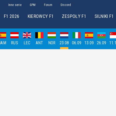
Inne serie
GPM
Forum
Discord
F1 2026
KIEROWCY F1
ZESPOŁY F1
SILNIKI F1
HAM
RUS
LEC
ANT
NOR
23.08
06.09
13.09
26.09
11.