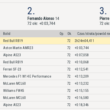
2.
3.
Fernando Alonso
14
Pierre
72 okr. +0:03,744
72 okr
Bolid
Op.
Ok.
Czas/strata/powód ni
Red Bull RB19
72
2h24m04,411
Aston Martin AMR23
72
+0:03,744
Alpine A523
72
+0:07,058
Red Bull RB19
72
+0:10,068
Ferrari SF-23
72
+0:12,541
Mercedes F1 W14 E Performance
72
+0:13,209
McLaren MCL60
72
+0:13,232
Williams FW45
72
+0:15,155
McLaren MCL60
72
+0:16,580
Alpine A523
72
+0:18,346