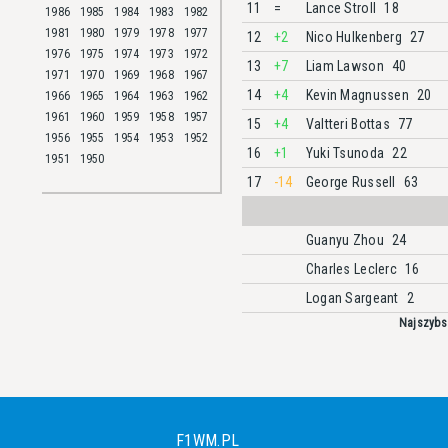
11
=
Lance Stroll
18
1986
1985
1984
1983
1982
1981
1980
1979
1978
1977
12
+2
Nico Hulkenberg
27
1976
1975
1974
1973
1972
13
+7
Liam Lawson
40
1971
1970
1969
1968
1967
14
+4
Kevin Magnussen
20
1966
1965
1964
1963
1962
1961
1960
1959
1958
1957
15
+4
Valtteri Bottas
77
1956
1955
1954
1953
1952
16
+1
Yuki Tsunoda
22
1951
1950
17
-14
George Russell
63
Guanyu Zhou
24
Charles Leclerc
16
Logan Sargeant
2
Najszybs
F1WM.PL