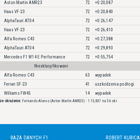
Aston Martin AMR23
72
+0:20,087
Haas VF-23
72
+0:20,840
AlphaTauri AT04
72
+0:26,147
Haas VF-23
72
+0:26,410
Alfa Romeo C43
72
+0:27,388
AlphaTauri AT04
72
+0:29,893
Mercedes F1 W14 E Performance
72
+0:55,754
Niesklasyfikowani
Alfa Romeo C43
63
wypadek
Ferrari SF-23
41
uszkodzenia podłogi
Williams FW45
14
wypadek
ze okrażenie:
Fernando Alonso (Aston Martin AMR23) - 1:13,837 na 56 okr.
BAZA DANYCH F1
ROBERT KUBICA