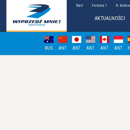
Start
Formuła 1
R. Kubica
AKTUALNOŚCI
RUS
ANT
ANT
ANT
ANT
ANT