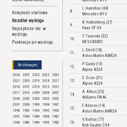
Mercedes W15
L. Hamilton (44)
8.
Kolejność startowa
Mercedes W15
Rezultat wyścigu
N. Hulkenberg (27)
9.
Haas VF-24
Najszybsze okr. w
wyścigu
Y. Tsunoda (22)
10.
Punktacje po wyścigu
RB VCARB01
L. Stroll (18)
11.
Aston Martin AMR24
P. Gasly (10)
Archiwum
12.
Alpine A524
2026
2025
2024
2023
2022
E. Ocon (31)
13.
2021
2020
2019
2018
2017
Alpine A524
2016
2015
2014
2013
2012
A. Albon (23)
2011
2010
2009
2008
2007
14.
Williams FW46
2006
2005
2004
2003
2002
2001
2000
1999
1998
1997
F. Alonso (14)
15.
1996
1995
1994
1993
1992
Aston Martin AMR24
1991
1990
1989
1988
1987
V. Bottas (77)
16.
1986
1985
1984
1983
1982
Kick Sauber C44