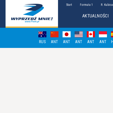
Start
Formuła 1
R. Kubica
AKTUALNOŚCI
RUS
ANT
ANT
ANT
ANT
ANT