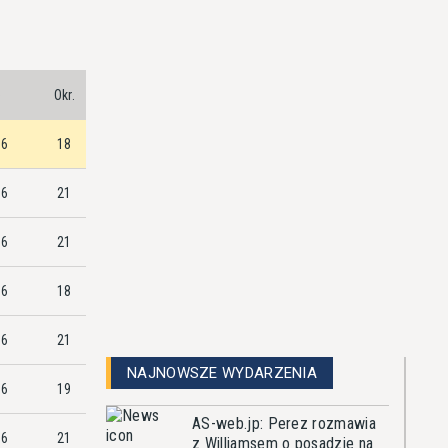
)
Okr.
6
18
6
21
6
21
6
18
6
21
NAJNOWSZE WYDARZENIA
6
19
AS-web.jp: Perez rozmawia
6
21
z Williamsem o posadzie na