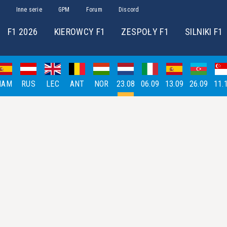
Inne serie
GPM
Forum
Discord
F1 2026
KIEROWCY F1
ZESPOŁY F1
SILNIKI F1
HAM
RUS
LEC
ANT
NOR
23.08
06.09
13.09
26.09
11.