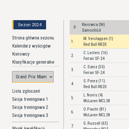
Sezon 2024
Kierowca (Nr)
P.
Samochód
Strona główna sezonu
M. Verstappen (1)
1.
Red Bull RB20
Kalendarz wyścigów
C. Leclerc (16)
Kierowcy
2.
Ferrari SF-24
Klasyfikacje generalne
C. Sainz (55)
3.
Ferrari SF-24
S. Perez (11)
4.
Red Bull RB20
Lista zgłoszeń
L. Norris (4)
5.
Sesja treningowa 1
McLaren MCL38
Sesja treningowa 2
O. Piastri (81)
6.
Sesja treningowa 3
McLaren MCL38
G. Russell (63)
7.
Wynik kwalifikacji