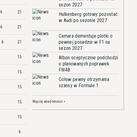
sezon 2027
6
21
Hulkenberg gotowy pozostać
w Audi po sezonie 2027
6
21
Camara dementuje plotki o
pewnej posadzie w F1 na
6
21
sezon 2027
15
Albon sceptycznie podchodzi
o planowanych poprawek
FW48
15
Cołow pewny otrzymania
szansy w Formule 1
15
15
Więcej wiadomości >
15
6