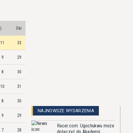
)
Okr.
11
33
9
29
8
30
10
31
8
30
NAJNOWSZE WYDARZENIA
9
29
Racer.com: Ugochukwu może
7
28
dołączyć do Akademii