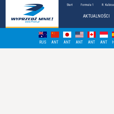
Start
Formuła 1
R. Kubica
AKTUALNOŚCI
RUS
ANT
ANT
ANT
ANT
ANT