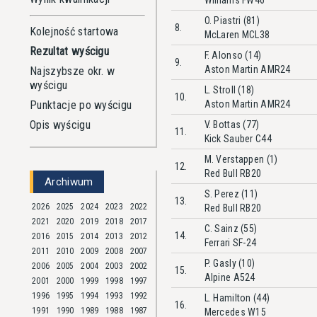
Williams FW46
O. Piastri (81)
8.
Kolejność startowa
McLaren MCL38
Rezultat wyścigu
F. Alonso (14)
9.
Aston Martin AMR24
Najszybsze okr. w
wyścigu
L. Stroll (18)
10.
Punktacje po wyścigu
Aston Martin AMR24
Opis wyścigu
V. Bottas (77)
11.
Kick Sauber C44
M. Verstappen (1)
12.
Red Bull RB20
Archiwum
S. Perez (11)
13.
2026
2025
2024
2023
2022
Red Bull RB20
2021
2020
2019
2018
2017
C. Sainz (55)
14.
2016
2015
2014
2013
2012
Ferrari SF-24
2011
2010
2009
2008
2007
P. Gasly (10)
2006
2005
2004
2003
2002
15.
Alpine A524
2001
2000
1999
1998
1997
1996
1995
1994
1993
1992
L. Hamilton (44)
16.
1991
1990
1989
1988
1987
Mercedes W15