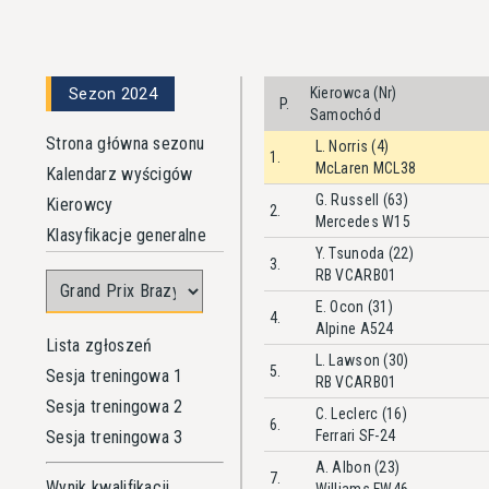
Sezon 2024
Kierowca (Nr)
P.
Samochód
Strona główna sezonu
L. Norris (4)
1.
McLaren MCL38
Kalendarz wyścigów
G. Russell (63)
Kierowcy
2.
Mercedes W15
Klasyfikacje generalne
Y. Tsunoda (22)
3.
RB VCARB01
E. Ocon (31)
4.
Alpine A524
Lista zgłoszeń
L. Lawson (30)
5.
Sesja treningowa 1
RB VCARB01
Sesja treningowa 2
C. Leclerc (16)
6.
Sesja treningowa 3
Ferrari SF-24
A. Albon (23)
7.
Wynik kwalifikacji