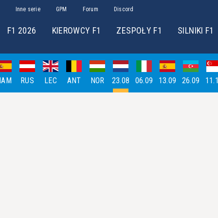
Inne serie
GPM
Forum
Discord
F1 2026
KIEROWCY F1
ZESPOŁY F1
SILNIKI F1
HAM
RUS
LEC
ANT
NOR
23.08
06.09
13.09
26.09
11.