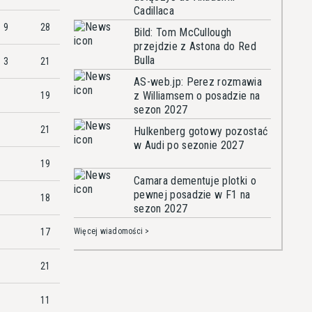
Cadillaca
9
28
Bild: Tom McCullough
przejdzie z Astona do Red
Bulla
3
21
AS-web.jp: Perez rozmawia
z Williamsem o posadzie na
19
sezon 2027
21
Hulkenberg gotowy pozostać
w Audi po sezonie 2027
19
Camara dementuje plotki o
pewnej posadzie w F1 na
18
sezon 2027
17
Więcej wiadomości >
21
11