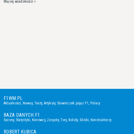
Więcej wiadomości >
F1WM.PL
Aktualności
,
Newsy
,
Testy
,
Artykuły
,
Słowniczek pojęć F1
,
Polacy
BAZA DANYCH F1
Sezony
,
Statystyki
,
Kierowcy
,
Zespoły
,
Tory
,
Bolidy
,
Silniki
,
Konstruktorzy
ROBERT KUBICA