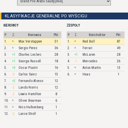
KLASYFIKACJE GENERALNE PO WYŚCIGU
KIEROWCY
ZESPOŁY
P.
Z.
Kierowca
Pkt.
P.
Z.
Konstruktor
Pkt.
1.
=
Max
Verstappen
51
1.
=
Red Bull
87
2.
=
Sergio
Perez
36
2.
=
Ferrari
49
3.
+1
Charles
Leclerc
28
3.
+1
McLaren
28
4.
+1
George
Russell
18
4.
-1
Mercedes
26
5.
+3
Oscar
Piastri
16
5.
=
Aston Martin
13
6.
-3
Carlos
Sainz
15
6.
=
Haas
1
7.
+2
Fernando
Alonso
12
8.
-2
Lando
Norris
12
9.
-2
Lewis
Hamilton
8
10.
=
Oliver
Bearman
6
11.
=
Nico
Hulkenberg
1
12.
-2
Lance
Stroll
1