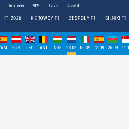
Inne serie
GPM
Forum
Discord
F1 2026
KIEROWCY F1
ZESPOŁY F1
SILNIKI F1
HAM
RUS
LEC
ANT
NOR
23.08
06.09
13.09
26.09
11.