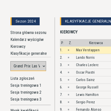
Sezon 2024
KLASYFIKACJE GENERALN
KIEROWCY
Strona główna sezonu
Kalendarz wyścigów
P.
Z.
Kierowca
Kierowcy
1.
=
Max
Verstappen
Klasyfikacje generalne
2.
=
Lando
Norris
3.
=
Charles
Leclerc
4.
=
Oscar
Piastri
Lista zgłoszeń
5.
=
Carlos
Sainz
Sesja treningowa 1
6.
=
George
Russell
Sesja treningowa 2
7.
=
Lewis
Hamilton
Sesja treningowa 3
8.
=
Sergio
Perez
9.
=
Fernando
Alonso
Wynik kwalifikacji