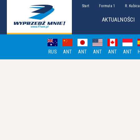
Start
Formuła 1
R. Kubica
AKTUALNOŚCI
RUS
ANT
ANT
ANT
ANT
ANT