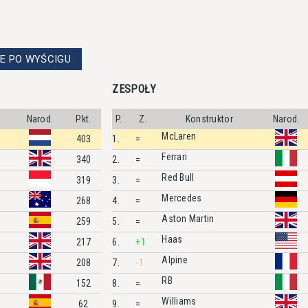
E PO WYŚCIGU
ZESPOŁY
Narod.
Pkt.
P.
Z.
Konstruktor
Narod.
McLaren
403
1.
=
Ferrari
340
2.
=
Red Bull
319
3.
=
Mercedes
268
4.
=
Aston Martin
259
5.
=
Haas
217
6.
+1
Alpine
208
7.
-1
RB
152
8.
=
Williams
62
9.
=