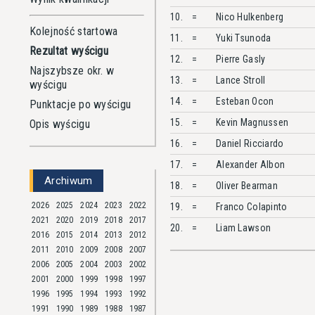
10.
=
Nico
Hulkenberg
Kolejność startowa
11.
=
Yuki
Tsunoda
Rezultat wyścigu
12.
=
Pierre
Gasly
Najszybsze okr. w
13.
=
Lance
Stroll
wyścigu
14.
=
Esteban
Ocon
Punktacje po wyścigu
15.
=
Kevin
Magnussen
Opis wyścigu
16.
=
Daniel
Ricciardo
17.
=
Alexander
Albon
Archiwum
18.
=
Oliver
Bearman
2026
2025
2024
2023
2022
19.
=
Franco
Colapinto
2021
2020
2019
2018
2017
20.
=
Liam
Lawson
2016
2015
2014
2013
2012
2011
2010
2009
2008
2007
2006
2005
2004
2003
2002
2001
2000
1999
1998
1997
1996
1995
1994
1993
1992
1991
1990
1989
1988
1987