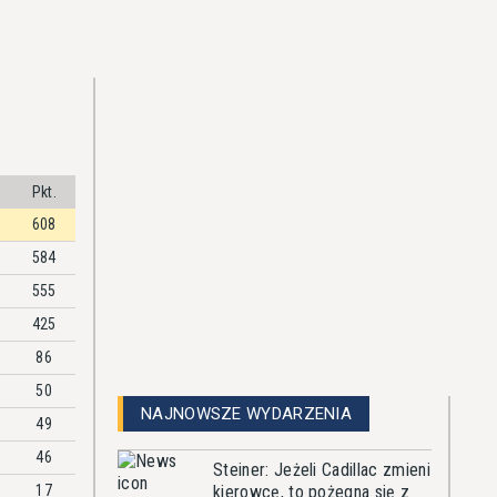
Pkt.
608
584
555
425
86
50
NAJNOWSZE WYDARZENIA
49
46
Steiner: Jeżeli Cadillac zmieni
17
kierowcę, to pożegna się z