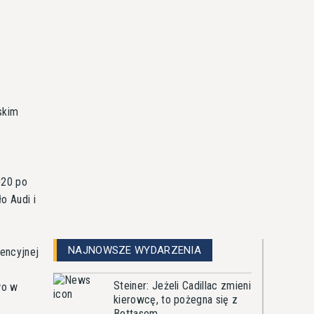
skim
020 po
o Audi i
NAJNOWSZE WYDARZENIA
rencyjnej
Steiner: Jeżeli Cadillac zmieni
wo w
kierowcę, to pożegna się z
Bottasem