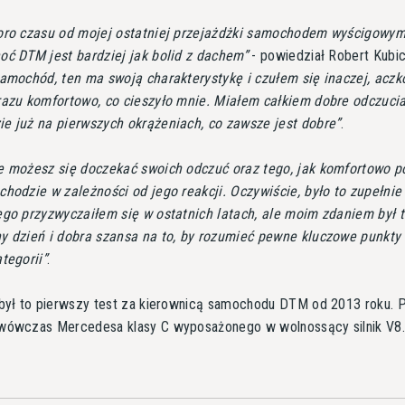
oro czasu od mojej ostatniej przejażdżki samochodem wyścigowym
oć DTM jest bardziej jak bolid z dachem
- powiedział Robert Kubi
samochód, ten ma swoją charakterystykę i czułem się inaczej, aczk
razu komfortowo, co cieszyło mnie. Miałem całkiem dobre odczuci
e już na pierwszych okrążeniach, co zawsze jest dobre
.
e możesz się doczekać swoich odczuć oraz tego, jak komfortowo p
hodzie w zależności od jego reakcji. Oczywiście, było to zupełnie
ego przyzwyczaiłem się w ostatnich latach, ale moim zdaniem był 
y dzień i dobra szansa na to, by rozumieć pewne kluczowe punkty
tegorii
.
 był to pierwszy test za kierownicą samochodu DTM od 2013 roku. 
wówczas Mercedesa klasy C wyposażonego w wolnossący silnik V8