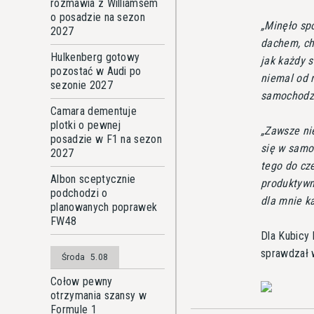
rozmawia z Williamsem
o posadzie na sezon
Minęło sp
2027
dachem, ch
Hulkenberg gotowy
jak każdy 
pozostać w Audi po
niemal od 
sezonie 2027
samochodzi
Camara dementuje
plotki o pewnej
Zawsze ni
posadzie w F1 na sezon
się w samoc
2027
tego do cz
Albon sceptycznie
produktywn
podchodzi o
dla mnie ka
planowanych poprawek
FW48
Dla Kubicy
sprawdzał 
Środa
5.08
Cołow pewny
otrzymania szansy w
Formule 1