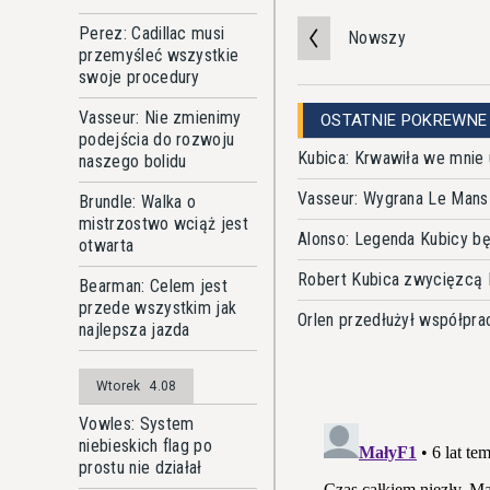
Perez: Cadillac musi
Nowszy
przemyśleć wszystkie
swoje procedury
Vasseur: Nie zmienimy
OSTATNIE POKREWNE
podejścia do rozwoju
Kubica: Krwawiła we mnie u
naszego bolidu
Vasseur: Wygrana Le Mans
Brundle: Walka o
mistrzostwo wciąż jest
Alonso: Legenda Kubicy b
otwarta
Robert Kubica zwycięzcą 
Bearman: Celem jest
przede wszystkim jak
Orlen przedłużył współpr
najlepsza jazda
Wtorek
4.08
Vowles: System
niebieskich flag po
prostu nie działał