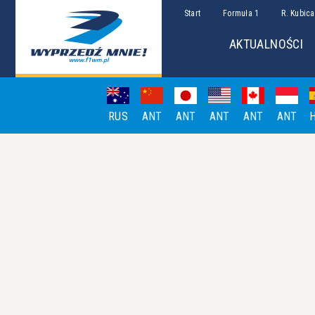
Start
Formuła 1
R. Kubica
AKTUALNOŚCI
RUS
ANT
ANT
ANT
ANT
ANT