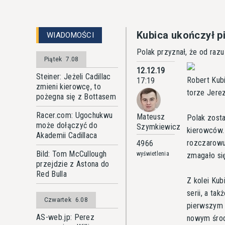
Kubica ukończył 
WIADOMOŚCI
Polak przyznał, że od raz
Piątek
7.08
12.12.19
Steiner: Jeżeli Cadillac
Robert Kub
17:19
zmieni kierowcę, to
torze Jerez
pożegna się z Bottasem
Racer.com: Ugochukwu
Mateusz
Polak zost
może dołączyć do
Szymkiewicz
kierowców.
Akademii Cadillaca
rozczarowu
4966
Bild: Tom McCullough
wyświetlenia
zmagało si
przejdzie z Astona do
Red Bulla
Z kolei Kub
serii, a ta
Czwartek
6.08
pierwszym 
AS-web.jp: Perez
nowym środ