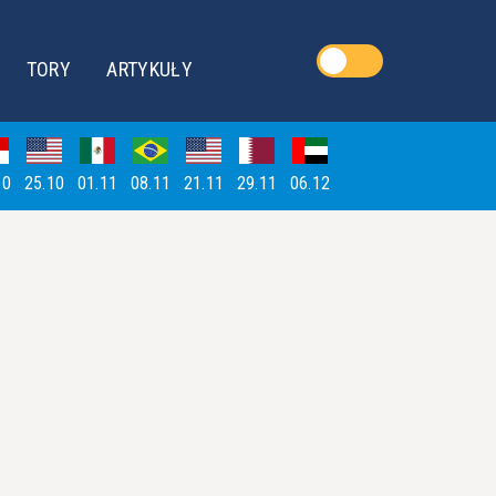
TORY
ARTYKUŁY
10
25.10
01.11
08.11
21.11
29.11
06.12