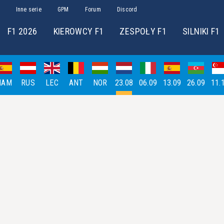
Inne serie
GPM
Forum
Discord
F1 2026
KIEROWCY F1
ZESPOŁY F1
SILNIKI F1
HAM
RUS
LEC
ANT
NOR
23.08
06.09
13.09
26.09
11.