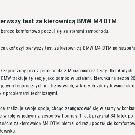
pierwszy test za kierownicą BMW M4 DTM
u bardzo komfortowo poczuł się za sterami samochodu.
ica ukończył pierwszy test za kierownicą BMW M4 DTM na hiszpań
.
ał zaproszony przez producenta z Monachium na testy dla młodych
 BMW traktuje tę sesję jako pomoc w ustaleniu kierunku na sezon 2
jących tegorocznych mistrzostwach, w których zdecydowanie uległ
ę z problemami technicznymi.
ica analizuje swoje opcje, chcąc zaangażować się w starty w konku
kże w rolę w jednym z zespołów Formuły 1. Jak przyznał 34-latek po
teście za kierownicą M4 DTM, niemal od razu poczuł się komforto
owisku.