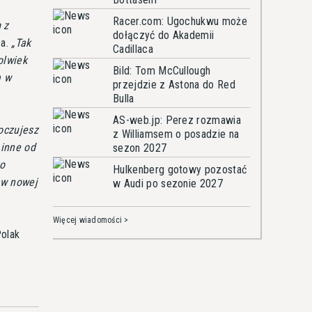
Racer.com: Ugochukwu może
 z
dołączyć do Akademii
ca.
Tak
Cadillaca
olwiek
Bild: Tom McCullough
a w
przejdzie z Astona do Red
Bulla
AS-web.jp: Perez rozmawia
oczujesz
z Williamsem o posadzie na
 inne od
sezon 2027
to
Hulkenberg gotowy pozostać
 w nowej
w Audi po sezonie 2027
Więcej wiadomości >
Polak
.