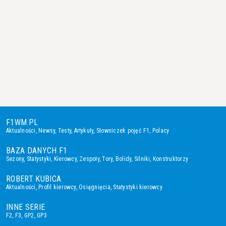
F1WM.PL
Aktualności
,
Newsy
,
Testy
,
Artykuły
,
Słowniczek pojęć F1
,
Polacy
BAZA DANYCH F1
Sezony
,
Statystyki
,
Kierowcy
,
Zespoły
,
Tory
,
Bolidy
,
Silniki
,
Konstruktorzy
ROBERT KUBICA
Aktualności
,
Profil kierowcy
,
Osiągnięcia
,
Statystyki kierowcy
INNE SERIE
F2
,
F3
,
GP2
,
GP3