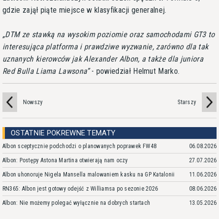
gdzie zajął piąte miejsce w klasyfikacji generalnej.
DTM ze stawką na wysokim poziomie oraz samochodami GT3 to
interesująca platforma i prawdziwe wyzwanie, zarówno dla tak
uznanych kierowców jak Alexander Albon, a także dla juniora
Red Bulla Liama Lawsona
- powiedział Helmut Marko.
Nowszy
Starszy
OSTATNIE POKREWNE TEMATY
Albon sceptycznie podchodzi o planowanych poprawek FW48
06.08.2026
Albon: Postępy Astona Martina otwierają nam oczy
27.07.2026
Albon uhonoruje Nigela Mansella malowaniem kasku na GP Katalonii
11.06.2026
RN365: Albon jest gotowy odejść z Williamsa po sezonie 2026
08.06.2026
Albon: Nie możemy polegać wyłącznie na dobrych startach
13.05.2026