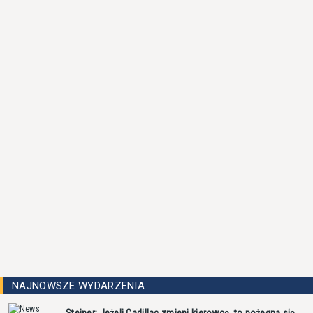
NAJNOWSZE WYDARZENIA
Steiner: Jeżeli Cadillac zmieni kierowcę, to pożegna się