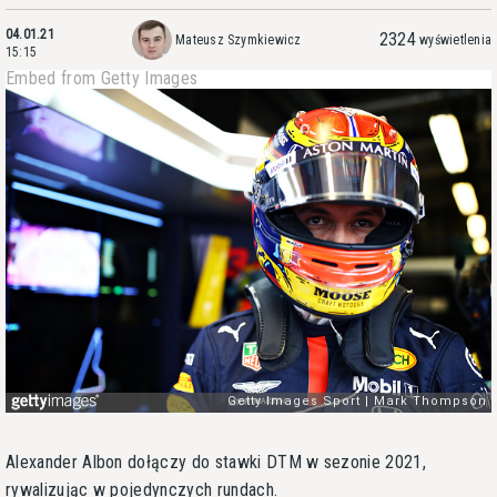
04.01.21
2324
Mateusz Szymkiewicz
wyświetlenia
15:15
Embed from Getty Images
Alexander Albon dołączy do stawki DTM w sezonie 2021,
rywalizując w pojedynczych rundach.