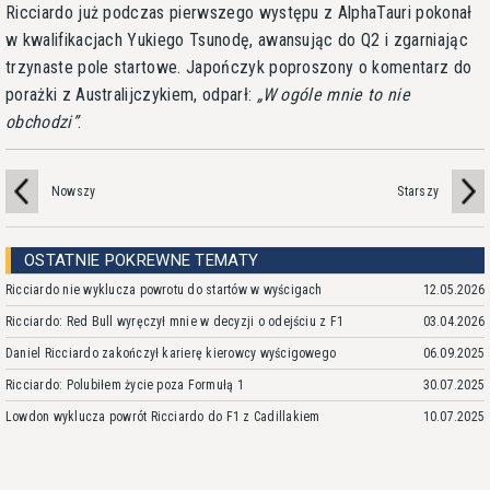
Ricciardo już podczas pierwszego występu z AlphaTauri pokonał
w kwalifikacjach Yukiego Tsunodę, awansując do Q2 i zgarniając
trzynaste pole startowe. Japończyk poproszony o komentarz do
porażki z Australijczykiem, odparł:
W ogóle mnie to nie
obchodzi
.
Nowszy
Starszy
OSTATNIE POKREWNE TEMATY
Ricciardo nie wyklucza powrotu do startów w wyścigach
12.05.2026
Ricciardo: Red Bull wyręczył mnie w decyzji o odejściu z F1
03.04.2026
Daniel Ricciardo zakończył karierę kierowcy wyścigowego
06.09.2025
Ricciardo: Polubiłem życie poza Formułą 1
30.07.2025
Lowdon wyklucza powrót Ricciardo do F1 z Cadillakiem
10.07.2025