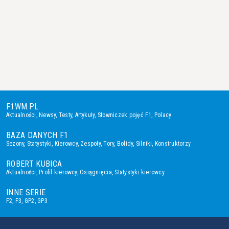
F1WM.PL
Aktualności
,
Newsy
,
Testy
,
Artykuły
,
Słowniczek pojęć F1
,
Polacy
BAZA DANYCH F1
Sezony
,
Statystyki
,
Kierowcy
,
Zespoły
,
Tory
,
Bolidy
,
Silniki
,
Konstruktorzy
ROBERT KUBICA
Aktualności
,
Profil kierowcy
,
Osiągnięcia
,
Statystyki kierowcy
INNE SERIE
F2
,
F3
,
GP2
,
GP3