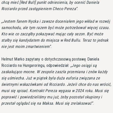
chcą mieć [Red Bull] punkt odniesienia, by ocenić Daniela
Ricciardo przed zastąpieniem Checo Pereza
.
Jestem fanem Nycka i zawsze doceniałem jego wkład w rozwój
samochodu, ale tym razem być może potrzebował więcej czasu.
Kto wie co zacząłby pokazywać mając cały sezon. Być może
stałby się kandydatem do miejsca w Red Bullu. Teraz to jednak
nie jest moim zmartwieniem
.
Helmut Marko zapytany o dotychczasową postawę Daniela
Ricciardo na Hungaroringu, odpowiedział:
Jego osiągi są
zaskakująco mocne. W zespole zaszła przemiana i znów każdy
się uśmiecha. Już w piątek była duża euforia związana ze
świetnymi wskazówkami od Ricciardo. Jeżeli chce do nas wrócić,
musi się spisać. Kontrakt Pereza wygasa w 2024 roku. Musi się
poprawić i powiedzieliśmy mu już, żeby pozostał skupiony i
przestał oglądać się na Maksa. Musi się zrelaksować
.