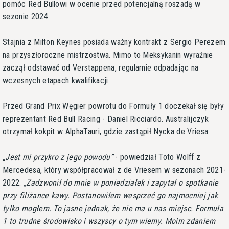
pomóc Red Bullowi w ocenie przed potencjalną roszadą w
sezonie 2024.
Stajnia z Milton Keynes posiada ważny kontrakt z Sergio Perezem
na przyszłoroczne mistrzostwa. Mimo to Meksykanin wyraźnie
zaczął odstawać od Verstappena, regularnie odpadając na
wczesnych etapach kwalifikacji.
Przed Grand Prix Węgier powrotu do Formuły 1 doczekał się były
reprezentant Red Bull Racing - Daniel Ricciardo. Australijczyk
otrzymał kokpit w AlphaTauri, gdzie zastąpił Nycka de Vriesa.
Jest mi przykro z jego powodu
- powiedział Toto Wolff z
Mercedesa, który współpracował z de Vriesem w sezonach 2021-
2022.
Zadzwonił do mnie w poniedziałek i zapytał o spotkanie
przy filiżance kawy. Postanowiłem wesprzeć go najmocniej jak
tylko mogłem. To jasne jednak, że nie ma u nas miejsc. Formuła
1 to trudne środowisko i wszyscy o tym wiemy. Moim zdaniem