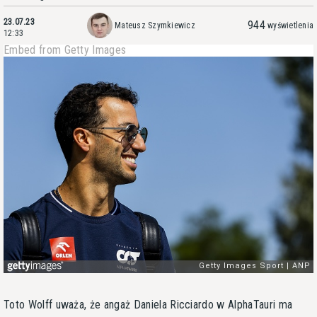
23.07.23
944
Mateusz Szymkiewicz
wyświetlenia
12:33
Embed from Getty Images
Toto Wolff uważa, że angaż Daniela Ricciardo w AlphaTauri ma