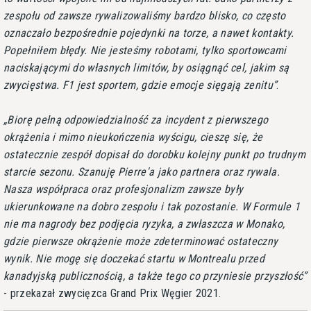
zespołu od zawsze rywalizowaliśmy bardzo blisko, co często
oznaczało bezpośrednie pojedynki na torze, a nawet kontakty.
Popełniłem błędy. Nie jesteśmy robotami, tylko sportowcami
naciskającymi do własnych limitów, by osiągnąć cel, jakim są
zwycięstwa. F1 jest sportem, gdzie emocje sięgają zenitu
.
Biorę pełną odpowiedzialność za incydent z pierwszego
okrążenia i mimo nieukończenia wyścigu, cieszę się, że
ostatecznie zespół dopisał do dorobku kolejny punkt po trudnym
starcie sezonu. Szanuję Pierre'a jako partnera oraz rywala.
Nasza współpraca oraz profesjonalizm zawsze były
ukierunkowane na dobro zespołu i tak pozostanie. W Formule 1
nie ma nagrody bez podjęcia ryzyka, a zwłaszcza w Monako,
gdzie pierwsze okrążenie może zdeterminować ostateczny
wynik. Nie mogę się doczekać startu w Montrealu przed
kanadyjską publicznością, a także tego co przyniesie przyszłość
- przekazał zwycięzca Grand Prix Węgier 2021.