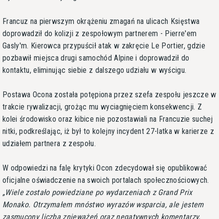
Francuz na pierwszym okrążeniu zmagań na ulicach Księstwa
doprowadził do kolizji z zespołowym partnerem - Pierre'em
Gasly'm. Kierowca przypuścił atak w zakręcie Le Portier, gdzie
pozbawił miejsca drugi samochód Alpine i doprowadził do
kontaktu, eliminując siebie z dalszego udziału w wyścigu.
Postawa Ocona została potępiona przez szefa zespołu jeszcze w
trakcie rywalizacji, grożąc mu wyciagnięciem konsekwencji. Z
kolei środowisko oraz kibice nie pozostawiali na Francuzie suchej
nitki, podkreślając, iż był to kolejny incydent 27-latka w karierze z
udziałem partnera z zespołu.
W odpowiedzi na falę krytyki Ocon zdecydował się opublikować
oficjalne oświadczenie na swoich portalach społecznościowych.
Wiele zostało powiedziane po wydarzeniach z Grand Prix
Monako. Otrzymałem mnóstwo wyrazów wsparcia, ale jestem
zasmucony liczbą znieważeń oraz negatywnych komentarzy,