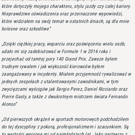
które dotyczyły mojego charakteru, stylu jazdy czy całej kariery.
Nieprawdziwe oświadczenia oraz przeinaczone wypowiedzi,
które widziałem na swój temat w ostatnich dniach, są dla mnie
bolesne oraz szkodliwe
.
Dzięki ciężkiej pracy, wsparciu oraz poświęceniu wielu osób,
udało mi się zadebiutować w Formule 1 w 2016 roku i
przejechać od tamtej pory 140 Grand Prix. Zawsze byłem
trudnym rywalem i jak większość kierowców byłem
zaangażowany w incydenty. Miałem przyjemność rywalizować w
jednych zespołach z utalentowanymi zawodnikami, w tym
zwycięzcami wyścigów jak Sergio Perez, Daniel Ricciardo oraz
Pierre Gasly, a także z dwukrotnym mistrzem świata Fernando
Alonso
.
Od pierwszych okrążeń w sportach motorowych podchodziłem
do tej dyscypliny z pokorą, profesjonalizmem i szacunkiem. Są
to wartości wpojone mi od najmłodszych lat. Jako partnerzy z