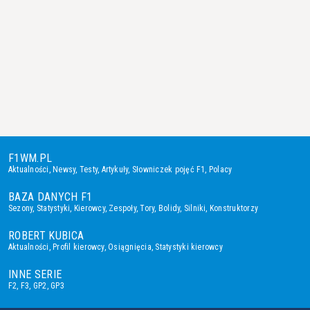
F1WM.PL
Aktualności
,
Newsy
,
Testy
,
Artykuły
,
Słowniczek pojęć F1
,
Polacy
BAZA DANYCH F1
Sezony
,
Statystyki
,
Kierowcy
,
Zespoły
,
Tory
,
Bolidy
,
Silniki
,
Konstruktorzy
ROBERT KUBICA
Aktualności
,
Profil kierowcy
,
Osiągnięcia
,
Statystyki kierowcy
INNE SERIE
F2
,
F3
,
GP2
,
GP3