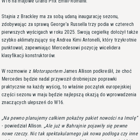
W16 na majowe Grand Prix Emilii-Romanii.
Stajnia z Brackley ma za sobą udaną inaugurację sezonu,
zdobywając za sprawą George'a Russella trzy podia w czterech
pierwszych wyścigach w roku 2025. Swoją cegiełkę dołożył także
szybko aklimatyzujący się Andrea Kimi Antonelli, który trzykrotnie
punktował, zapewniając Mercedesowi pozycję wicelidera
klasyfikacji konstruktorów.
W rozmowie z
Motorsportem
James Allison podkreślił, że choć
Mercedes będzie nadal przywoził drobniejsze poprawki
praktycznie na każdy wyścig, to właśnie początek europejskiej
części sezonu w maju będzie najlepszą okazją do wprowadzenia
znaczących ulepszeń do W16.
Na pewno planujemy całkiem pokaźny pakiet nowości na Imolę
- powiedział Allison.
Ale już w Bahrajnie pojawiły się pewne
nowe rzeczy. Nic tak spektakularnego jak nowa podłoga czy inne