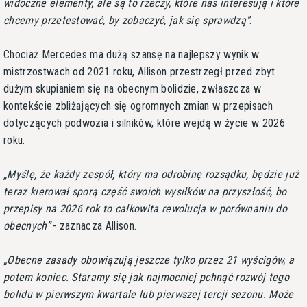
widoczne elementy, ale są to rzeczy, które nas interesują i które
chcemy przetestować, by zobaczyć, jak się sprawdzą
.
Chociaż Mercedes ma dużą szansę na najlepszy wynik w
mistrzostwach od 2021 roku, Allison przestrzegł przed zbyt
dużym skupianiem się na obecnym bolidzie, zwłaszcza w
kontekście zbliżających się ogromnych zmian w przepisach
dotyczących podwozia i silników, które wejdą w życie w 2026
roku.
Myślę, że każdy zespół, który ma odrobinę rozsądku, będzie już
teraz kierował sporą część swoich wysiłków na przyszłość, bo
przepisy na 2026 rok to całkowita rewolucja w porównaniu do
obecnych
- zaznacza Allison.
Obecne zasady obowiązują jeszcze tylko przez 21 wyścigów, a
potem koniec. Staramy się jak najmocniej pchnąć rozwój tego
bolidu w pierwszym kwartale lub pierwszej tercji sezonu. Może