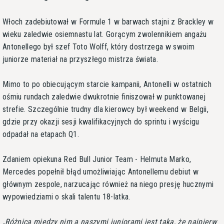
Włoch zadebiutował w Formule 1 w barwach stajni z Brackley w
wieku zaledwie osiemnastu lat. Gorącym zwolennikiem angażu
Antonellego był szef Toto Wolff, który dostrzega w swoim
juniorze materiał na przyszłego mistrza świata.
Mimo to po obiecującym starcie kampanii, Antonelli w ostatnich
ośmiu rundach zaledwie dwukrotnie finiszował w punktowanej
strefie. Szczególnie trudny dla kierowcy był weekend w Belgii,
gdzie przy okazji sesji kwalifikacyjnych do sprintu i wyścigu
odpadał na etapach Q1.
Zdaniem opiekuna Red Bull Junior Team - Helmuta Marko,
Mercedes popełnił błąd umożliwiając Antonellemu debiut w
głównym zespole, narzucając również na niego presję hucznymi
wypowiedziami o skali talentu 18-latka.
Różnica między nim a naszymi juniorami jest taka, że najpierw