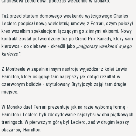
Charlesowi Leclercowi, podczas weekendu w Monako.
Tuż przed startem domowego weekendu wyścigowego Charles
Leclerc podpisał nową wieloletnią umowę z Ferrari, czym położył
kres wszelkim spekulacjom łączącym go z innymi ekipami. Nowy
kontrakt został potwierdzony tuż po Grand Prix Kanady, który sam
kierowca - co ciekawe - określił jako
najgorszy weekend w jego
karierze
.
Z Montrealu w zupełnie innym nastroju wyjeżdżał z kolei Lewis
Hamilton, który osiągnął tam najlepszy jak dotąd rezultat w
czerwonym bolidzie - utytułowany Brytyjczyk zajął tam drugie
miejsce.
W Monako duet Ferrari prezentuje jak na razie wyborną formę -
Hamilton i Leclerc byli zdecydowanie najszybsi w obu piątkowych
treningach. W pierwszym górą był Leclerc, zaś w drugim lepszy
okazał się Hamilton.