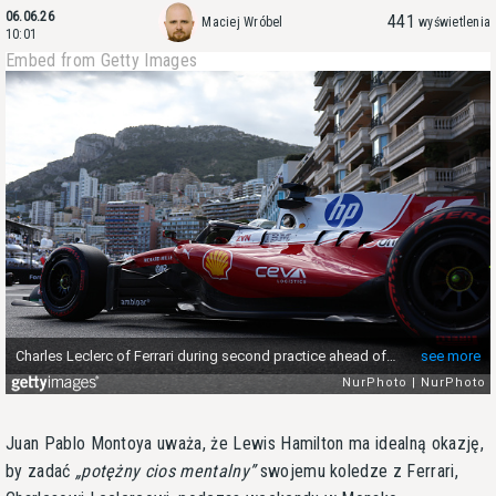
06.06.26
441
Maciej Wróbel
wyświetlenia
10:01
Embed from Getty Images
Juan Pablo Montoya uważa, że Lewis Hamilton ma idealną okazję,
by zadać
potężny cios mentalny
swojemu koledze z Ferrari,