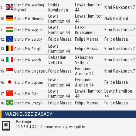
Heikki
Lewis Hamilton
Grand Prix Wielkiej
Kimi Raikkonen
7
9.
Kovalainen
44
Brytanii
Lewis
Lewis Hamilton
Nick Heidfeld
10.
Grand Prix Niemiec
Hamilton
44
44
Lewis
Heikki
Kimi Raikkonen
7
11.
Grand Prix Węgier
Hamilton
44
Kovalainen
Felipe Massa
Felipe Massa
Felipe Massa
12.
Grand Prix Europy
Lewis
Felipe Massa
Kimi Raikkonen
7
13.
Grand Prix Belgii
Hamilton
44
Sebastian
Sebastian
Kimi Raikkonen
7
14.
Grand Prix Włoch
Vettel
5
Vettel
5
Fernando
Felipe Massa
Kimi Raikkonen
7
15.
Grand Prix Singapuru
Alonso
14
Lewis
Fernando
Felipe Massa
16.
Grand Prix Japonii
Hamilton
44
Alonso
14
Lewis
Lewis Hamilton
Lewis Hamilton
17.
Grand Prix Chin
Hamilton
44
44
44
Felipe Massa
Felipe Massa
Felipe Massa
18.
Grand Prix Brazylii
WAŻNIEJSZE ZASADY
Punktacja:
10-8-6-5-4-3-2-1, liczone rezultaty: wszystkie