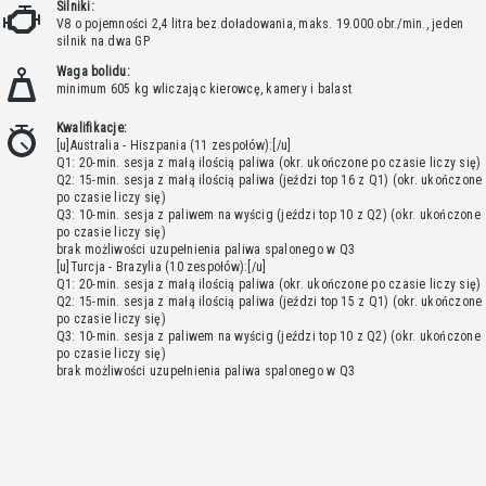
Silniki:
V8 o pojemności 2,4 litra bez doładowania, maks. 19.000 obr./min., jeden
silnik na dwa GP
Waga bolidu:
minimum 605 kg wliczając kierowcę, kamery i balast
Kwalifikacje:
[u]Australia - Hiszpania (11 zespołów):[/u]
Q1: 20-min. sesja z małą ilością paliwa (okr. ukończone po czasie liczy się)
Q2: 15-min. sesja z małą ilością paliwa (jeździ top 16 z Q1) (okr. ukończone
po czasie liczy się)
Q3: 10-min. sesja z paliwem na wyścig (jeździ top 10 z Q2) (okr. ukończone
po czasie liczy się)
brak możliwości uzupełnienia paliwa spalonego w Q3
[u]Turcja - Brazylia (10 zespołów):[/u]
Q1: 20-min. sesja z małą ilością paliwa (okr. ukończone po czasie liczy się)
Q2: 15-min. sesja z małą ilością paliwa (jeździ top 15 z Q1) (okr. ukończone
po czasie liczy się)
Q3: 10-min. sesja z paliwem na wyścig (jeździ top 10 z Q2) (okr. ukończone
po czasie liczy się)
brak możliwości uzupełnienia paliwa spalonego w Q3