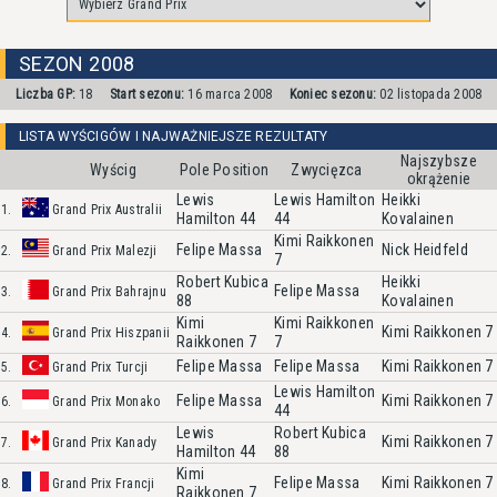
SEZON 2008
Liczba GP:
18
Start sezonu:
16 marca 2008
Koniec sezonu:
02 listopada 2008
LISTA WYŚCIGÓW I NAJWAŻNIEJSZE REZULTATY
Najszybsze
Wyścig
Pole Position
Zwycięzca
okrążenie
Lewis
Lewis Hamilton
Heikki
1.
Grand Prix Australii
Hamilton
44
44
Kovalainen
Kimi Raikkonen
Felipe Massa
Nick Heidfeld
2.
Grand Prix Malezji
7
Robert Kubica
Heikki
Felipe Massa
3.
Grand Prix Bahrajnu
88
Kovalainen
Kimi
Kimi Raikkonen
Kimi Raikkonen
7
4.
Grand Prix Hiszpanii
Raikkonen
7
7
Felipe Massa
Felipe Massa
Kimi Raikkonen
7
5.
Grand Prix Turcji
Lewis Hamilton
Felipe Massa
Kimi Raikkonen
7
6.
Grand Prix Monako
44
Lewis
Robert Kubica
Kimi Raikkonen
7
7.
Grand Prix Kanady
Hamilton
44
88
Kimi
Felipe Massa
Kimi Raikkonen
7
8.
Grand Prix Francji
Raikkonen
7