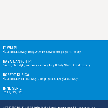
F1WM.PL
Aktualności
,
Newsy
,
Testy
,
Artykuły
,
Słowniczek pojęć F1
,
Polacy
BAZA DANYCH F1
Sezony
,
Statystyki
,
Kierowcy
,
Zespoły
,
Tory
,
Bolidy
,
Silniki
,
Konstruktorzy
ROBERT KUBICA
Aktualności
,
Profil kierowcy
,
Osiągnięcia
,
Statystyki kierowcy
INNE SERIE
F2
,
F3
,
GP2
,
GP3
WYPRZEDŹ MNIE! • ISSN 2080-4628 • Serwis poświęcony F1 i innym seriom