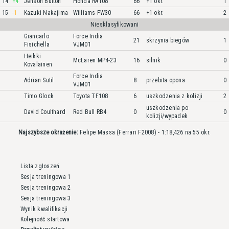
14
+4
Jenson Button
Honda RA108
66
+1 okr.
1
15
-1
Kazuki Nakajima
Williams FW30
66
+1 okr.
2
Niesklasyfikowani
Giancarlo
Force India
21
skrzynia biegów
1
Fisichella
VJM01
Heikki
McLaren MP4-23
16
silnik
0
Kovalainen
Force India
Adrian Sutil
8
przebita opona
0
VJM01
Timo Glock
Toyota TF108
6
uszkodzenia z kolizji
2
uszkodzenia po
David Coulthard
Red Bull RB4
0
0
kolizji/wypadek
Najszybsze okrażenie:
Felipe Massa (Ferrari F2008) - 1:18,426 na 55 okr.
Lista zgłoszeń
Sesja treningowa 1
Sesja treningowa 2
Sesja treningowa 3
Wynik kwalifikacji
Kolejność startowa