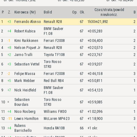
67 okr. 1h30m21,892
67 okr. +0:05,283
67 okr. +0:06,400
Czas/strata/powód
P.
Z.
Kierowca (Nr)
Bolid
Op.
Ok.
B
nieukończ.
1
+3
Fernando Alonso
Renault R28
67
1h30m21,892
2
BMW Sauber
2
+4
Robert Kubica
67
+0:05,283
2
F1.08
3
-1
Kimi Raikkonen
Ferrari F2008
67
+0:06,400
2
4
+8
Nelson Piquet Jr
Renault R28
67
+0:20,570
2
5
+2
Jarno Trulli
Toyota TF108
67
+0:23,767
2
Toro Rosso
6
+3
Sebastian Vettel
67
+0:39,207
2
STR3
7
-2
Felipe Massa
Ferrari F2008
67
+0:46,158
3
8
+5
Mark Webber
Red Bull RB4
67
+0:50,811
1
BMW Sauber
9
+7
Nick Heidfeld
67
+0:54,120
1
F1.08
Sebastien
Toro Rosso
10
=
67
+0:59,085
2
Bourdais
STR3
11
+4
Nico Rosberg
Williams FW30
67
+1:02,096
1
12
-11
Lewis Hamilton
McLaren MP4-23
67
+1:18,900
3
Rubens
13
+4
Honda RA108
66
+1 okr.
1
Barrichello