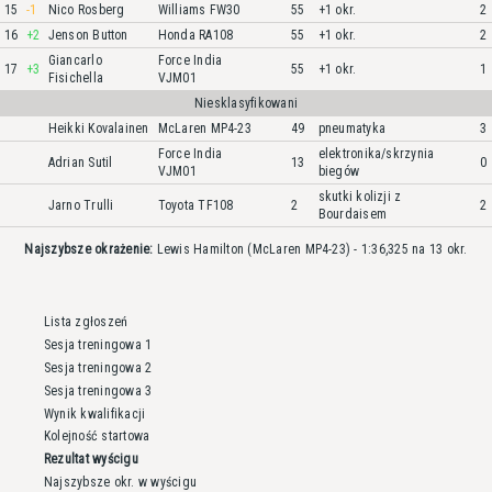
15
-1
Nico Rosberg
Williams FW30
55
+1 okr.
2
16
+2
Jenson Button
Honda RA108
55
+1 okr.
2
Giancarlo
Force India
17
+3
55
+1 okr.
1
Fisichella
VJM01
Niesklasyfikowani
Heikki Kovalainen
McLaren MP4-23
49
pneumatyka
3
Force India
elektronika/skrzynia
Adrian Sutil
13
0
VJM01
biegów
skutki kolizji z
Jarno Trulli
Toyota TF108
2
2
Bourdaisem
Najszybsze okrażenie:
Lewis Hamilton (McLaren MP4-23) - 1:36,325 na 13 okr.
Lista zgłoszeń
Sesja treningowa 1
Sesja treningowa 2
Sesja treningowa 3
Wynik kwalifikacji
Kolejność startowa
Rezultat wyścigu
Najszybsze okr. w wyścigu