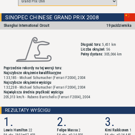
SINOPEC CHINESE GRAND PRIX 2008
Shanghai International Circuit
19 października
Długość toru:
5,451 km
Liczba okrążeń:
56
Pełny dystans:
305,066 km
Poprzednie rekordy na tej wersji toru:
Najszybsze okrążenie kwalifikacyjne
1:33,185 - Michael Schumacher (Ferrari F2004), 2004
Najszybsze okrążenie wyścigu
1:32,238 - Michael Schumacher (Ferrari F2004), 2004
Największa średnia prędkość wyścigu
205,313 km/h - Rubens Barrichello (Ferrari F2004), 2004
REZULTATY WYŚCIGU
1.
2.
3.
Lewis Hamilton
22
Felipe Massa
2
Kimi Raikkonen
1