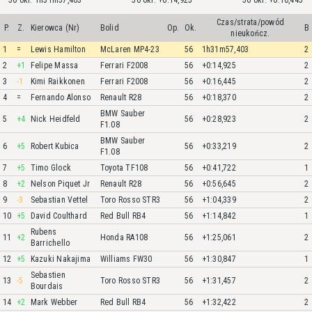
56 okr. 1h31m57,403
56 okr. +0:14,925
56 okr. +0:16,445
Czas/strata/powód
P.
Z.
Kierowca (Nr)
Bolid
Op.
Ok.
B
nieukończ.
1
=
Lewis Hamilton
McLaren MP4-23
56
1h31m57,403
2
2
+1
Felipe Massa
Ferrari F2008
56
+0:14,925
2
3
-1
Kimi Raikkonen
Ferrari F2008
56
+0:16,445
2
4
=
Fernando Alonso
Renault R28
56
+0:18,370
2
BMW Sauber
5
+4
Nick Heidfeld
56
+0:28,923
2
F1.08
BMW Sauber
6
+5
Robert Kubica
56
+0:33,219
2
F1.08
7
+5
Timo Glock
Toyota TF108
56
+0:41,722
1
8
+2
Nelson Piquet Jr
Renault R28
56
+0:56,645
2
9
-3
Sebastian Vettel
Toro Rosso STR3
56
+1:04,339
2
10
+5
David Coulthard
Red Bull RB4
56
+1:14,842
1
Rubens
11
+2
Honda RA108
56
+1:25,061
2
Barrichello
12
+5
Kazuki Nakajima
Williams FW30
56
+1:30,847
1
Sebastien
13
-5
Toro Rosso STR3
56
+1:31,457
2
Bourdais
14
+2
Mark Webber
Red Bull RB4
56
+1:32,422
2