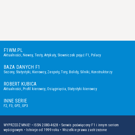
F1WM.PL
Aktualności
,
Newsy
,
Testy
,
Artykuły
,
Słowniczek pojęć F1
,
Polacy
BAZA DANYCH F1
Sezony
,
Statystyki
,
Kierowcy
,
Zespoły
,
Tory
,
Bolidy
,
Silniki
,
Konstruktorzy
ROBERT KUBICA
Aktualności
,
Profil kierowcy
,
Osiągnięcia
,
Statystyki kierowcy
INNE SERIE
F2
,
F3
,
GP2
,
GP3
WYPRZEDŹ MNIE! • ISSN 2080-4628 • Serwis poświęcony F1 i innym seriom
wyścigowym • Istnieje od 1999 roku • Wszelkie prawa zastrzeżone