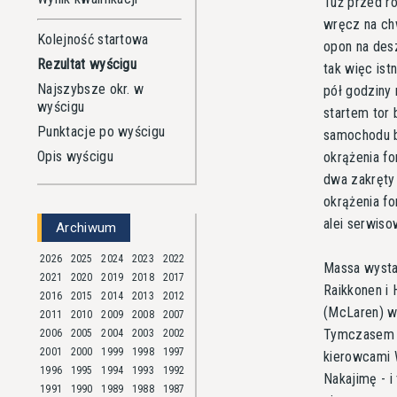
Tuż przed r
wręcz na chw
Kolejność startowa
opon na desz
Rezultat wyścigu
tak więc ist
Najszybsze okr. w
pół godziny 
wyścigu
startem tor
Punktacje po wyścigu
samochodu b
Opis wyścigu
okrążenia f
dwa zakręty 
okrążenia f
alei serwiso
Archiwum
2026
2025
2024
2023
2022
Massa wystar
2021
2020
2019
2018
2017
Raikkonen i 
2016
2015
2014
2013
2012
(McLaren) wy
2011
2010
2009
2008
2007
Tymczasem w
2006
2005
2004
2003
2002
2001
2000
1999
1998
1997
kierowcami 
1996
1995
1994
1993
1992
Nakajimę - i
1991
1990
1989
1988
1987