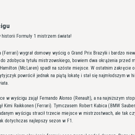
cigu
historii Formuły 1 mistrzem świata!
 (Ferrari) wygrał domowy wyścig o Grand Prix Brazylii i bardzo niew
 do zdobycia tytułu mistrzowskiego, bowiem dwa okrążenia przed 
Hamilton (McLaren) spadł na szóste miejsce. W ostatnim zakręcie o
ytyjczyk powrócił jednak na piątą lokatę i stał się najmłodszym w hi
iata.
ce w wyścigu zajął Fernando Alonso (Renault), a na najniższym stop
ął Kimi Raikkonen (Ferrari). Tymczasem Robert Kubica (BMW Sauber
udanym wyścigu stracił trzecie miejsce w mistrzostwach, ale tak cz
jak dotychczas najlepszy sezon w F1.