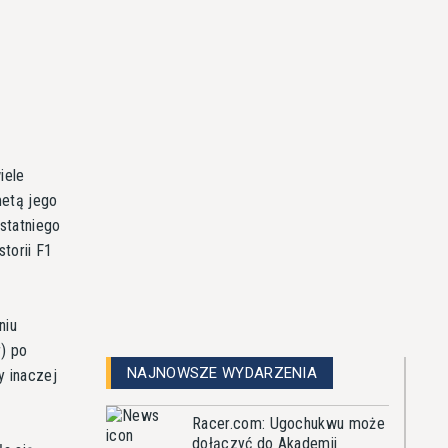
iele
metą jego
statniego
storii F1
niu
) po
NAJNOWSZE WYDARZENIA
y inaczej
Racer.com: Ugochukwu może
dołączyć do Akademii