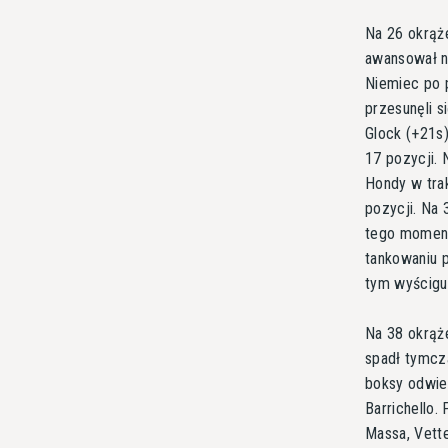
Na 26 okrąże
awansował na
Niemiec po p
przesunęli s
Glock (+21s)
17 pozycji. 
Hondy w trak
pozycji. Na 
tego moment
tankowaniu p
tym wyścigu
Na 38 okrąże
spadł tymcz
boksy odwied
Barrichello.
Massa, Vette