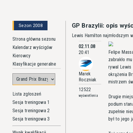
GP Brazylii: opis wyś
Sezon 2008
Lewis Hamilton najmłodszym w 
Strona główna sezonu
02.11.08
Kalendarz wyścigów
Felipe Massa
20:41
Kierowcy
zabrakło mu
Klasyfikacje generalne
rywal Lewis 
Marek
okrążenia Br
Roczniak
mistrzem św
12522
Lista zgłoszeń
wyświetlenia
Drugie miejs
Sesja treningowa 1
podium stan
Sesja treningowa 2
zupełnie nie
Sesja treningowa 3
był to jego 
Wynik kwalifikacji