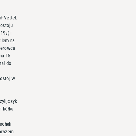
ł Vettel.
postoju
19s) i
tilem na
Kierowca
 na 15
hał do
postój w
zylijczyk
m kółku
echali
zarazem