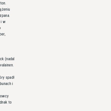
ton.
ążeniu
zpana.
 i w
o
ber,
ck (nadal
valainen.
óry spadł
bunach i
erowcy
dnak to