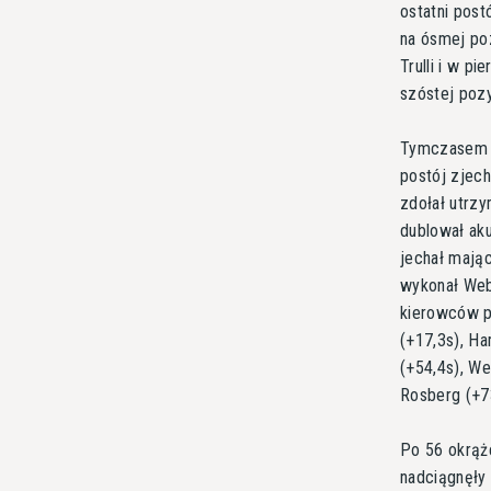
ostatni post
na ósmej poz
Trulli i w p
szóstej poz
Tymczasem K
postój zjech
zdołał utrzy
dublował ak
jechał mając
wykonał Webb
kierowców po
(+17,3s), Ham
(+54,4s), We
Rosberg (+73,
Po 56 okrąże
nadciągnęły 