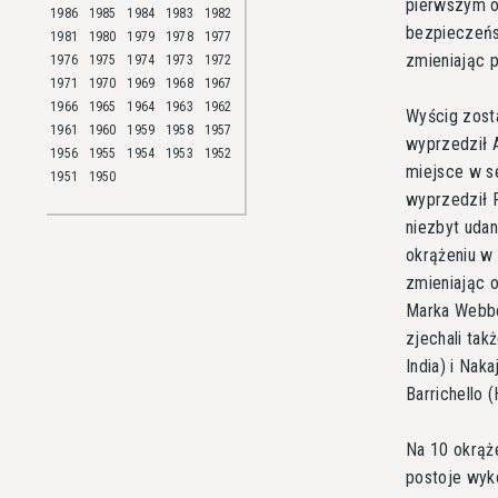
pierwszym ok
1986
1985
1984
1983
1982
bezpieczeńst
1981
1980
1979
1978
1977
zmieniając 
1976
1975
1974
1973
1972
1971
1970
1969
1968
1967
1966
1965
1964
1963
1962
Wyścig zost
1961
1960
1959
1958
1957
wyprzedził 
1956
1955
1954
1953
1952
miejsce w s
1951
1950
wyprzedził R
niezbyt udan
okrążeniu w 
zmieniając 
Marka Webbe
zjechali tak
India) i Nak
Barrichello 
Na 10 okrąż
postoje wyko