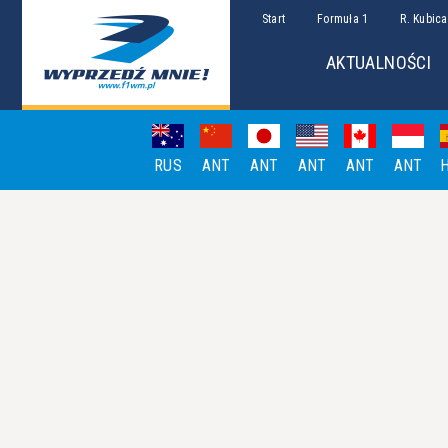
Start
Formuła 1
R. Kubica
AKTUALNOŚCI
RUS
ANT
ANT
ANT
ANT
ANT