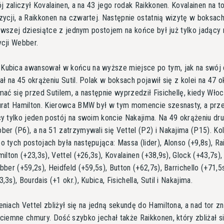
ój zaliczył Kovalainen, a na 43 jego rodak Raikkonen. Kovalainen na t
ycji, a Raikkonen na czwartej. Następnie ostatnią wizytę w boksach
ierwszej dziesiątce z jednym postojem na końce był już tylko jadący 
ycji Webber.
ubica awansował w końcu na wyższe miejsce po tym, jak na swój 
ał na 45 okrążeniu Sutil. Polak w boksach pojawił się z kolei na 47 o
mać się przed Sutilem, a następnie wyprzedził Fisichellę, kiedy Wło
urat Hamilton. Kierowca BMW był w tym momencie szesnasty, a prz
y tylko jeden postój na swoim koncie Nakajima. Na 49 okrążeniu dru
er (P6), a na 51 zatrzymywali się Vettel (P2) i Nakajima (P15). Ko
 tych postojach była następująca: Massa (lider), Alonso (+9,8s), R
ilton (+23,3s), Vettel (+26,3s), Kovalainen (+38,9s), Glock (+43,7s), T
bber (+59,2s), Heidfeld (+59,5s), Button (+62,7s), Barrichello (+71,5s
3s), Bourdais (+1 okr.), Kubica, Fisichella, Sutil i Nakajima.
niach Vettel zbliżył się na jedną sekundę do Hamiltona, a nad tor z
ciemne chmury. Dość szybko jechał także Raikkonen, który zbliżał s