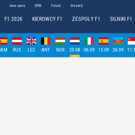
Inne serie
GPM
Forum
Discord
F1 2026
KIEROWCY F1
ZESPOŁY F1
SILNIKI F1
HAM
RUS
LEC
ANT
NOR
23.08
06.09
13.09
26.09
11.