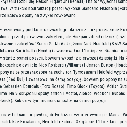
rążeniu rozbił się Nelson Piquet Jr (Renault) i na tor wyjechał sa
wa. W trakcie neutralizacji postój wykonał Giancarlo Fisichella (Forc
przejściowe opony na zwykłe rowkowane.
ał wznowiony pod koniec czwartego okrążenia. Tuż po restarcie Kov
Alonso przed pierwszym zakrętem, ale Hiszpan zdołał odzyskać szó
ekwencji zakrętów 'Senna S'. Na 6 okrążeniu Nick Heidfeld (BMW Sa
ubensa Barrichello (Honda) i awansował na 11 miejsce. Niemiec mi
y start z ósmej pozycji, bowiem wypadł z pierwszej dziesiątki. Na 
boksach pojawili się Nico Rosberg (Williams) i Jenson Button (Honda
opony na te przeznaczone na suchy tor. Tymczasem Heidfeld wyprze
ra (Red Bull) i awansował na ósmą pozycję, bowiem po opony na su
że Sebastien Bourdais (Toro Rosso), Timo Glock (Toyota), Adrian Suti
ajima. Na 9 okrążeniu opony zmienili Vettel, Alonso, Webber i Rubens
(Honda). Kubica w tym momencie jechał na ósmej pozycji.
eniu w boksach pojawił się dotychczasowy lider wyścigu - Massa. W
nali także Kovalainen, Heidfeld i Kubica. Okrążenie 11 to z kolei pos