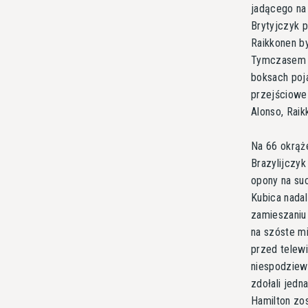
jadącego na 
Brytyjczyk p
Raikkonen by
Tymczasem n
boksach poja
przejściowe 
Alonso, Raikk
Na 66 okrąże
Brazylijczyk
opony na suc
Kubica nadal
zamieszaniu
na szóste mi
przed telew
niespodziewa
zdołali jedn
Hamilton zo