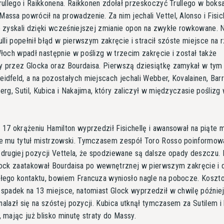
rullego i Raikkonena. Raikkonen zdołał przeskoczyć Trullego w boksa
ssa powrócił na prowadzenie. Za nim jechali Vettel, Alonso i Fisich
o zyskali dzięki wcześniejszej zmianie opon na zwykłe rowkowane. 
ulli popełnił błąd w pierwszym zakręcie i stracił szóste miejsce na 
łoch wpadł następnie w poślizg w trzecim zakręcie i został także
 przez Glocka oraz Bourdaisa. Pierwszą dziesiątkę zamykał w tym
dfeld, a na pozostałych miejscach jechali Webber, Kovalainen, Barri
erg, Sutil, Kubica i Nakajima, który zaliczył w międzyczasie poślizg
17 okrążeniu Hamilton wyprzedził Fisichellę i awansował na piąte m
e mu tytuł mistrzowski. Tymczasem zespół Toro Rosso poinformow
drugiej pozycji Vettela, że spodziewane są dalsze opady deszczu.
lock zaatakował Bourdaisa po wewnętrznej w pierwszym zakręcie i 
łego kontaktu, bowiem Francuza wyniosło nagle na pobocze. Koszt
spadek na 13 miejsce, natomiast Glock wyprzedził w chwilę później
 znalazł się na szóstej pozycji. Kubica utknął tymczasem za Sutilem i 
 mając już blisko minutę straty do Massy.