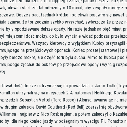
ozpoczęciem okrążenia formującego zaczął padać deszcz. Rozpętał
ilę ulewa i start został odłożony o 10 minut, aby zespoły mogły zm
czowe. Deszcz padał jednak krótko i po chwili pojawiło się nawet 
niała szansa, że tor zacznie szybko wysychać, zwłaszcza że przez n
nie były spodziewane dalsze opady. Na razie jednak na pięć minut p
 był miejscami dość mokry, co było wyraźnie widać podczas przejaz
ezpieczeństwa. Wszyscy kierowcy z wyjątkiem Kubicy przystąpili 
ormującego na przejściowych oponach. Koniec prostej startowej i p
były bardzo mokre, ale część toru była sucha. Mimo to Kubica pod 
ormującego zjechał do boksów po przejściowe opony i wyścig rozp
wej.
tował dość dotrze i utrzymał się na prowadzeniu. Jarno Trulli (Toyo
Hamilton utrzymali się na miejscach 2-4, natomiast Heikkiego Kovala
przedzili Sebastian Vettel (Toro Rosso) i Alonso, awansując na miej
 drugim zakręcie David Coulthard (Red Bull) zderzył się obydwom
Williamsa - najpierw z Nico Rosbergiem, a potem zahaczył o Kazuki
 to był dla niego koniec jazdy w pożegnalnym wyścigu F1. Ponadto n