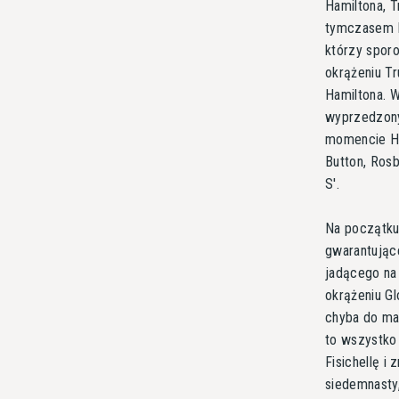
Hamiltona, T
tymczasem Ma
którzy spor
okrążeniu Tr
Hamiltona. W
wyprzedzony
momencie Hei
Button, Rosb
S'.
Na początku 
gwarantując
jadącego na 
okrążeniu G
chyba do ma
to wszystko 
Fisichellę i
siedemnasty,