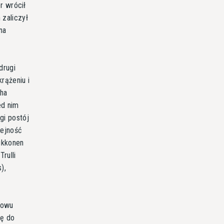
or wrócił
 zaliczył
na
drugi
krążeniu i
cha
ed nim
gi postój
lejność
aikkonen
rulli
),
nowu
ię do