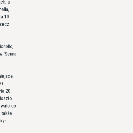
ch, a
ella,
Na 13
rzecz
chello,
 w 'Senna
iejsce,
ał
 Na 20
doszło
owało go
 także
był