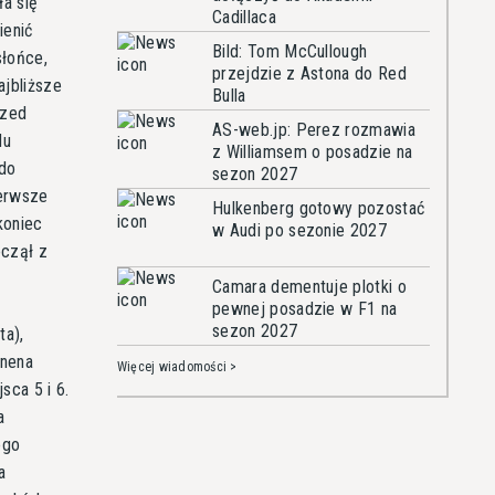
a się
Cadillaca
ienić
Bild: Tom McCullough
słońce,
przejdzie z Astona do Red
ajbliższe
Bulla
rzed
AS-web.jp: Perez rozmawia
du
z Williamsem o posadzie na
do
sezon 2027
ierwsze
Hulkenberg gotowy pozostać
koniec
w Audi po sezonie 2027
oczął z
Camara dementuje plotki o
pewnej posadzie w F1 na
sezon 2027
ta),
inena
Więcej wiadomości >
sca 5 i 6.
a
ego
a