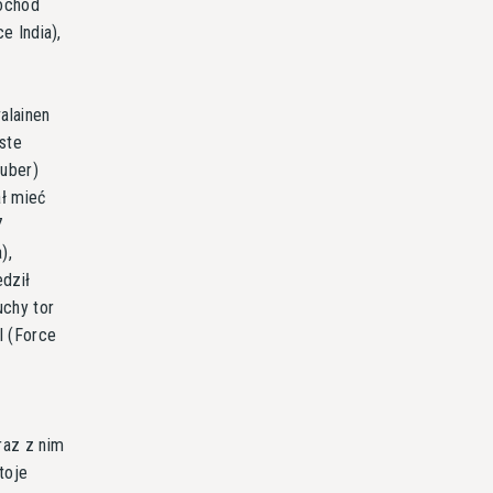
mochód
e India),
alainen
ste
uber)
ał mieć
7
),
dził
chy tor
l (Force
raz z nim
toje