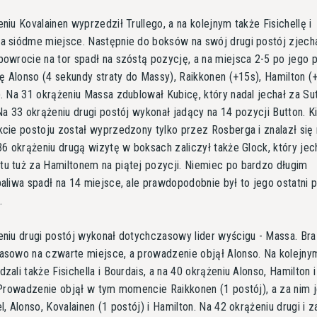
niu Kovalainen wyprzedził Trullego, a na kolejnym także Fisichellę i
 siódme miejsce. Następnie do boksów na swój drugi postój zjecha
owrocie na tor spadł na szóstą pozycję, a na miejsca 2-5 po jego 
ię Alonso (4 sekundy straty do Massy), Raikkonen (+15s), Hamilton (+
. Na 31 okrążeniu Massa zdublował Kubicę, który nadal jechał za Su
Na 33 okrążeniu drugi postój wykonał jadący na 14 pozycji Button. 
cie postoju został wyprzedzony tylko przez Rosberga i znalazł się
36 okrążeniu drugą wizytę w boksach zaliczył także Glock, który jec
u tuż za Hamiltonem na piątej pozycji. Niemiec po bardzo długim
aliwa spadł na 14 miejsce, ale prawdopodobnie był to jego ostatni 
.
niu drugi postój wykonał dotychczasowy lider wyścigu - Massa. Bra
asowo na czwarte miejsce, a prowadzenie objął Alonso. Na kolejny
zali także Fisichella i Bourdais, a na 40 okrążeniu Alonso, Hamilton i
 Prowadzenie objął w tym momencie Raikkonen (1 postój), a za nim j
l, Alonso, Kovalainen (1 postój) i Hamilton. Na 42 okrążeniu drugi i 