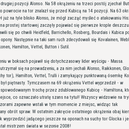
drugiej pozycji Alonso. Na 58 okrążeniu na trzeci postój zjechał But
o powrocie na tor znalazł się przed Kubicą na 14 pozycji. Na 63 okr
ł już na tyle blisko Alonso, że mógł zacząć myśleć o atakowaniu His
a prostej startowej zaczęły pojawiać się pierwsze krople deszczu
wili się po chwili Heidfeld, Barrichello, Rosberg, Bourdais i Kubica p
opony. Następnie na taki sam ruch zdecydowali się Kovalainen, Web
onen, Hamilton, Vettel, Button i Sutil.
niu w boksach pojawił się dotychczasowy lider wyścigu - Massa.
 utrzymał się na prowadzeniu, a za nim jechali Alonso, Raikkonen, Glo
hy tor), Hamilton, Vettel, Trulli i zamykający punktowaną ósemkę Ko
 był piętnasty. Tymczasem na 69 okrążeniu Vettel wyprzedził - w
 spowodowanym trochę przez zdublowanego Kubicę - Hamiltona, kt
ejsce, co oznaczało utratę szans na tytuł! Wszyscy widzowie na try
izorami zapewne wstali w tym momencie z miejsc, widząc tak
ny obrót spraw. W ostatnim zakręcie ostatniego okrążenia obaj ki
ak wyprzedzić jadącego jeszcze na oponach na suchy tor Glocka i je
stał mistrzem świata w sezonie 2008!