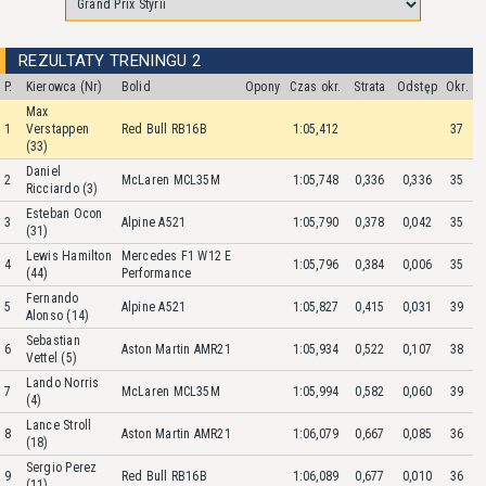
REZULTATY TRENINGU 2
P.
Kierowca (Nr)
Bolid
Opony
Czas okr.
Strata
Odstęp
Okr.
Max
1
Verstappen
Red Bull RB16B
1:05,412
37
(33)
Daniel
2
McLaren MCL35M
1:05,748
0,336
0,336
35
Ricciardo (3)
Esteban Ocon
3
Alpine A521
1:05,790
0,378
0,042
35
(31)
Lewis Hamilton
Mercedes F1 W12 E
4
1:05,796
0,384
0,006
35
(44)
Performance
Fernando
5
Alpine A521
1:05,827
0,415
0,031
39
Alonso (14)
Sebastian
6
Aston Martin AMR21
1:05,934
0,522
0,107
38
Vettel (5)
Lando Norris
7
McLaren MCL35M
1:05,994
0,582
0,060
39
(4)
Lance Stroll
8
Aston Martin AMR21
1:06,079
0,667
0,085
36
(18)
Sergio Perez
9
Red Bull RB16B
1:06,089
0,677
0,010
36
(11)