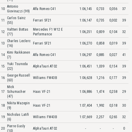
Antonio
10
Alfa Romeo C41
1:06,145
0,733
0,056
37
Giovinazzi (99)
Carlos Sainz
11
Ferrari SF21
1:06,147
0,735
0,002
39
(55)
Valtteri Bottas
Mercedes F1 W12 E
12
1:06,251
0,839
0,104
32
(77)
Performance
Charles Leclerc
13
Ferrari SF21
1:06,270
0,858
0,019
39
(16)
Kimi Raikkonen
14
Alfa Romeo C41
1:06,297
0,885
0,027
41
(7)
Yuki Tsunoda
15
AlphaTauri AT02
1:06,451
1,039
0,154
39
(22)
George Russell
16
Williams FW43B
1:06,628
1,216
0,177
39
(63)
Mick
17
Schumacher
Haas VF-21
1:06,886
1,474
0,258
29
(47)
Nikita Mazepin
18
Haas VF-21
1:07,404
1,992
0,518
30
(9)
Nicholas Latifi
19
Williams FW43B
1:07,669
2,257
0,265
32
(6)
Pierre Gasly
20
AlphaTauri AT02
-
-
-
0
(10)