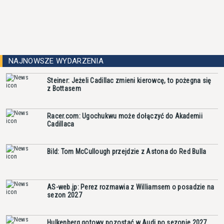
NAJNOWSZE WYDARZENIA
Steiner: Jeżeli Cadillac zmieni kierowcę, to pożegna się
z Bottasem
Racer.com: Ugochukwu może dołączyć do Akademii
Cadillaca
Bild: Tom McCullough przejdzie z Astona do Red Bulla
AS-web.jp: Perez rozmawia z Williamsem o posadzie na
sezon 2027
Hulkenberg gotowy pozostać w Audi po sezonie 2027