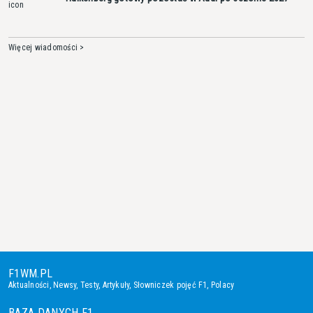
Więcej wiadomości >
F1WM.PL
Aktualności
,
Newsy
,
Testy
,
Artykuły
,
Słowniczek pojęć F1
,
Polacy
BAZA DANYCH F1