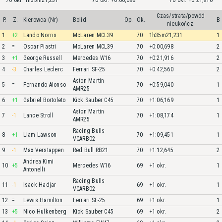
70 okr. 1h35m21,231
70 okr. +0:00,698
70 okr. +0:21,916
Czas/strata/powód
P.
Z.
Kierowca (Nr)
Bolid
Op.
Ok.
B
nieukończ.
1
+2
Lando Norris
McLaren MCL39
70
1h35m21,231
1
2
=
Oscar Piastri
McLaren MCL39
70
+0:00,698
2
3
+1
George Russell
Mercedes W16
70
+0:21,916
2
4
-3
Charles Leclerc
Ferrari SF-25
70
+0:42,560
2
Aston Martin
5
=
Fernando Alonso
70
+0:59,040
1
AMR25
6
+1
Gabriel Bortoleto
Kick Sauber C45
70
+1:06,169
1
Aston Martin
7
-1
Lance Stroll
70
+1:08,174
1
AMR25
Racing Bulls
8
+1
Liam Lawson
70
+1:09,451
1
VCARB02
9
-1
Max Verstappen
Red Bull RB21
70
+1:12,645
2
Andrea Kimi
10
+5
Mercedes W16
69
+1 okr.
1
Antonelli
Racing Bulls
11
-1
Isack Hadjar
69
+1 okr.
1
VCARB02
12
=
Lewis Hamilton
Ferrari SF-25
69
+1 okr.
1
13
+5
Nico Hulkenberg
Kick Sauber C45
69
+1 okr.
2