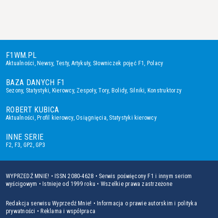
F1WM.PL
Aktualności
,
Newsy
,
Testy
,
Artykuły
,
Słowniczek pojęć F1
,
Polacy
BAZA DANYCH F1
Sezony
,
Statystyki
,
Kierowcy
,
Zespoły
,
Tory
,
Bolidy
,
Silniki
,
Konstruktorzy
ROBERT KUBICA
Aktualności
,
Profil kierowcy
,
Osiągnięcia
,
Statystyki kierowcy
INNE SERIE
F2
,
F3
,
GP2
,
GP3
WYPRZEDŹ MNIE! • ISSN 2080-4628 • Serwis poświęcony F1 i innym seriom
wyścigowym • Istnieje od 1999 roku • Wszelkie prawa zastrzeżone
Redakcja serwisu Wyprzedź Mnie!
•
Informacja o prawie autorskim i polityka
prywatności
•
Reklama i współpraca