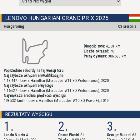
LENOVO HUNGARIAN GRAND PRIX 2025
Hungaroring
03 sierpnia
Długość toru:
4,381 km
Liczba okrążeń:
70
Pełny dystans:
306,630 km
Poprzednie rekordy na tej wersji toru:
Najszybsze okrążenie kwalifikacyjne
1:13,447 - Lewis Hamilton (Mercedes W11 EQ Performance), 2020
Najszybsze okrążenie wyścigu
1:16,627 - Lewis Hamilton (Mercedes W11 EQ Performance), 2020
Największa średnia prędkość wyścigu
193,532 km/h - Lewis Hamilton (Mercedes W10 EQ Power+), 2019
REZULTATY WYŚCIGU
1.
2.
3.
Lando Norris
4
Oscar Piastri
81
George Russell
63