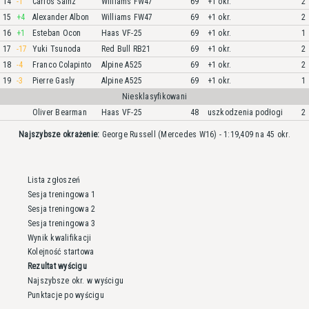
14
-1
Carlos Sainz
Williams FW47
69
+1 okr.
2
15
+4
Alexander Albon
Williams FW47
69
+1 okr.
2
16
+1
Esteban Ocon
Haas VF-25
69
+1 okr.
1
17
-17
Yuki Tsunoda
Red Bull RB21
69
+1 okr.
2
18
-4
Franco Colapinto
Alpine A525
69
+1 okr.
2
19
-3
Pierre Gasly
Alpine A525
69
+1 okr.
1
Niesklasyfikowani
Oliver Bearman
Haas VF-25
48
uszkodzenia podłogi
2
Najszybsze okrażenie:
George Russell (Mercedes W16) - 1:19,409 na 45 okr.
Lista zgłoszeń
Sesja treningowa 1
Sesja treningowa 2
Sesja treningowa 3
Wynik kwalifikacji
Kolejność startowa
Rezultat wyścigu
Najszybsze okr. w wyścigu
Punktacje po wyścigu