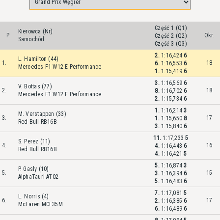
Część 1 (Q1)
Kierowca (Nr)
P.
Okr.
Część 2 (Q2)
Samochód
Część 3 (Q3)
2.
1:16,424
6
L. Hamilton (44)
1.
18
6.
1:16,553
6
Mercedes F1 W12 E Performance
1.
1:15,419
6
3.
1:16,569
6
V. Bottas (77)
2.
18
8.
1:16,702
6
Mercedes F1 W12 E Performance
2.
1:15,734
6
1.
1:16,214
3
M. Verstappen (33)
3.
17
1.
1:15,650
8
Red Bull RB16B
3.
1:15,840
6
11.
1:17,233
5
S. Perez (11)
4.
16
4.
1:16,443
6
Red Bull RB16B
4.
1:16,421
5
5.
1:16,874
3
P. Gasly (10)
5.
15
3.
1:16,394
6
AlphaTauri AT02
5.
1:16,483
6
7.
1:17,081
5
L. Norris (4)
6.
17
2.
1:16,385
6
McLaren MCL35M
6.
1:16,489
6