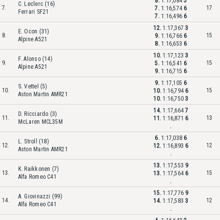
8.
1:17,084
5
C. Leclerc (16)
7.
17
7.
1:16,574
6
Ferrari SF21
7.
1:16,496
6
12.
1:17,367
3
E. Ocon (31)
8.
15
9.
1:16,766
6
Alpine A521
8.
1:16,653
6
10.
1:17,123
3
F. Alonso (14)
9.
15
5.
1:16,541
6
Alpine A521
9.
1:16,715
6
9.
1:17,105
6
S. Vettel (5)
10.
15
10.
1:16,794
6
Aston Martin AMR21
10.
1:16,750
3
14.
1:17,664
7
D. Ricciardo (3)
11.
13
11.
1:16,871
6
McLaren MCL35M
.
6.
1:17,038
6
L. Stroll (18)
12.
12
12.
1:16,893
6
Aston Martin AMR21
.
13.
1:17,553
9
K. Raikkonen (7)
13.
15
13.
1:17,564
6
Alfa Romeo C41
.
15.
1:17,776
9
A. Giovinazzi (99)
14.
12
14.
1:17,583
3
Alfa Romeo C41
.