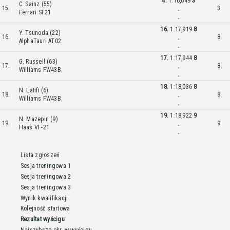
4.
1:16,649
3
C. Sainz (55)
15.
3
.
Ferrari SF21
.
16.
1:17,919
8
Y. Tsunoda (22)
16.
8
.
AlphaTauri AT02
.
17.
1:17,944
8
G. Russell (63)
17.
8
.
Williams FW43B
.
18.
1:18,036
8
N. Latifi (6)
18.
8
.
Williams FW43B
.
19.
1:18,922
9
N. Mazepin (9)
19.
9
.
Haas VF-21
.
Lista zgłoszeń
Sesja treningowa 1
Sesja treningowa 2
Sesja treningowa 3
Wynik kwalifikacji
Kolejność startowa
Rezultat wyścigu
Najszybsze okr. w wyścigu