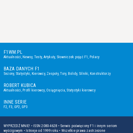
F1WM.PL
Aktualności
,
Newsy
,
Testy
,
Artykuły
,
Słowniczek pojęć F1
,
Polacy
BAZA DANYCH F1
Sezony
,
Statystyki
,
Kierowcy
,
Zespoły
,
Tory
,
Bolidy
,
Silniki
,
Konstruktorzy
ROBERT KUBICA
Aktualności
,
Profil kierowcy
,
Osiągnięcia
,
Statystyki kierowcy
INNE SERIE
F2
,
F3
,
GP2
,
GP3
WYPRZEDŹ MNIE! • ISSN 2080-4628 • Serwis poświęcony F1 i innym seriom
wyścigowym • Istnieje od 1999 roku • Wszelkie prawa zastrzeżone