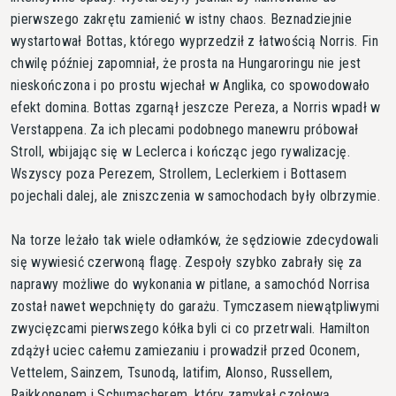
pierwszego zakrętu zamienić w istny chaos. Beznadziejnie
wystartował Bottas, którego wyprzedził z łatwością Norris. Fin
chwilę później zapomniał, że prosta na Hungaroringu nie jest
nieskończona i po prostu wjechał w Anglika, co spowodowało
efekt domina. Bottas zgarnął jeszcze Pereza, a Norris wpadł w
Verstappena. Za ich plecami podobnego manewru próbował
Stroll, wbijając się w Leclerca i kończąc jego rywalizację.
Wszyscy poza Perezem, Strollem, Leclerkiem i Bottasem
pojechali dalej, ale zniszczenia w samochodach były olbrzymie.
Na torze leżało tak wiele odłamków, że sędziowie zdecydowali
się wywiesić czerwoną flagę. Zespoły szybko zabrały się za
naprawy możliwe do wykonania w pitlane, a samochód Norrisa
został nawet wepchnięty do garażu. Tymczasem niewątpliwymi
zwycięzcami pierwszego kółka byli ci co przetrwali. Hamilton
zdążył uciec całemu zamiezaniu i prowadził przed Oconem,
Vettelem, Sainzem, Tsunodą, latifim, Alonso, Russellem,
Raikkonenem i Schumacherem, który zamykał czołową