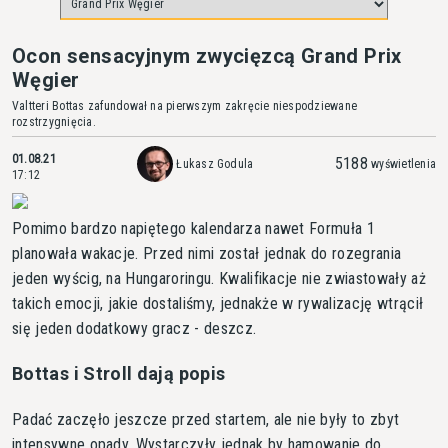
Ocon sensacyjnym zwycięzcą Grand Prix
Węgier
Valtteri Bottas zafundował na pierwszym zakręcie niespodziewane
rozstrzygnięcia.
01.08.21
5188
Łukasz Godula
wyświetlenia
17:12
Pomimo bardzo napiętego kalendarza nawet Formuła 1
planowała wakacje. Przed nimi został jednak do rozegrania
jeden wyścig, na Hungaroringu. Kwalifikacje nie zwiastowały aż
takich emocji, jakie dostaliśmy, jednakże w rywalizację wtrącił
się jeden dodatkowy gracz - deszcz.
Bottas i Stroll dają popis
Padać zaczęło jeszcze przed startem, ale nie były to zbyt
intensywne opady. Wystarczyły jednak by hamowanie do