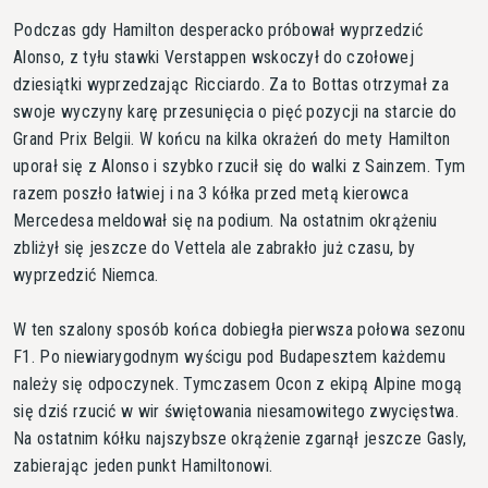
Podczas gdy Hamilton desperacko próbował wyprzedzić
Alonso, z tyłu stawki Verstappen wskoczył do czołowej
dziesiątki wyprzedzając Ricciardo. Za to Bottas otrzymał za
swoje wyczyny karę przesunięcia o pięć pozycji na starcie do
Grand Prix Belgii. W końcu na kilka okrażeń do mety Hamilton
uporał się z Alonso i szybko rzucił się do walki z Sainzem. Tym
razem poszło łatwiej i na 3 kółka przed metą kierowca
Mercedesa meldował się na podium. Na ostatnim okrążeniu
zbliżył się jeszcze do Vettela ale zabrakło już czasu, by
wyprzedzić Niemca.
W ten szalony sposób końca dobiegła pierwsza połowa sezonu
F1. Po niewiarygodnym wyścigu pod Budapesztem każdemu
należy się odpoczynek. Tymczasem Ocon z ekipą Alpine mogą
się dziś rzucić w wir świętowania niesamowitego zwycięstwa.
Na ostatnim kółku najszybsze okrążenie zgarnął jeszcze Gasly,
zabierając jeden punkt Hamiltonowi.