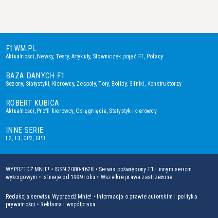
F1WM.PL
Aktualności
,
Newsy
,
Testy
,
Artykuły
,
Słowniczek pojęć F1
,
Polacy
BAZA DANYCH F1
Sezony
,
Statystyki
,
Kierowcy
,
Zespoły
,
Tory
,
Bolidy
,
Silniki
,
Konstruktorzy
ROBERT KUBICA
Aktualności
,
Profil kierowcy
,
Osiągnięcia
,
Statystyki kierowcy
INNE SERIE
F2
,
F3
,
GP2
,
GP3
WYPRZEDŹ MNIE! • ISSN 2080-4628 • Serwis poświęcony F1 i innym seriom
wyścigowym • Istnieje od 1999 roku • Wszelkie prawa zastrzeżone
Redakcja serwisu Wyprzedź Mnie!
•
Informacja o prawie autorskim i polityka
prywatności
•
Reklama i współpraca