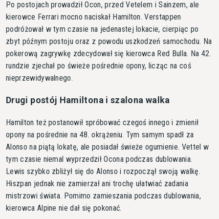
Po postojach prowadził Ocon, przed Vetelem i Sainzem, ale
kierowce Ferrari mocno naciskał Hamilton. Verstappen
podróżował w tym czasie na jedenastej lokacie, cierpiąc po
zbyt późnym postoju oraz z powodu uszkodzeń samochodu. Na
pokerową zagrywkę zdecydował się kierowca Red Bulla. Na 42.
rundzie zjechał po świeże pośrednie opony, licząc na coś
nieprzewidywalnego.
Drugi postój Hamiltona i szalona walka
Hamilton też postanowił spróbować czegoś innego i zmienił
opony na pośrednie na 48. okrążeniu. Tym samym spadł za
Alonso na piątą lokatę, ale posiadał świeże ogumienie. Vettel w
tym czasie niemal wyprzedził Ocona podczas dublowania.
Lewis szybko zbliżył się do Alonso i rozpoczął swoją walkę.
Hiszpan jednak nie zamierzał ani trochę ułatwiać zadania
mistrzowi świata. Pomimo zamieszania podczas dublowania,
kierowca Alpine nie dał się pokonać.