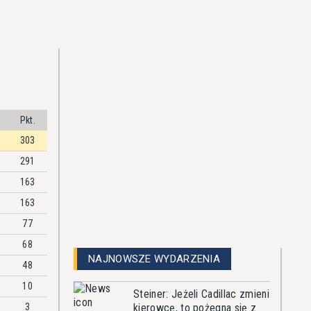
Pkt.
303
291
163
163
77
68
NAJNOWSZE WYDARZENIA
48
10
Steiner: Jeżeli Cadillac zmieni
3
kierowcę, to pożegna się z