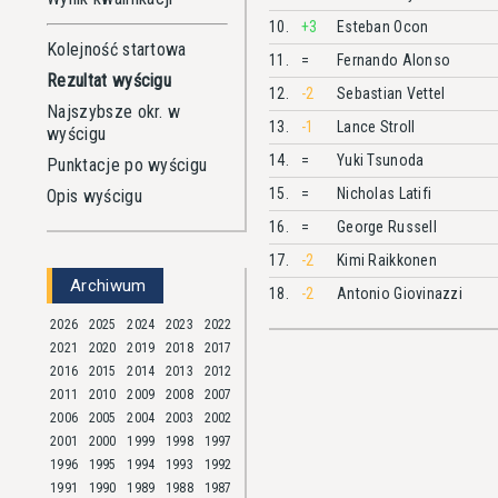
10.
+3
Esteban
Ocon
Kolejność startowa
11.
=
Fernando
Alonso
Rezultat wyścigu
12.
-2
Sebastian
Vettel
Najszybsze okr. w
13.
-1
Lance
Stroll
wyścigu
14.
=
Yuki
Tsunoda
Punktacje po wyścigu
15.
=
Nicholas
Latifi
Opis wyścigu
16.
=
George
Russell
17.
-2
Kimi
Raikkonen
Archiwum
18.
-2
Antonio
Giovinazzi
2026
2025
2024
2023
2022
2021
2020
2019
2018
2017
2016
2015
2014
2013
2012
2011
2010
2009
2008
2007
2006
2005
2004
2003
2002
2001
2000
1999
1998
1997
1996
1995
1994
1993
1992
1991
1990
1989
1988
1987