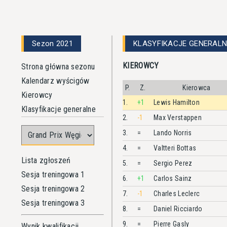
Sezon 2021
KLASYFIKACJE GENERALN
KIEROWCY
Strona główna sezonu
Kalendarz wyścigów
P.
Z.
Kierowca
Kierowcy
1.
+1
Lewis
Hamilton
Klasyfikacje generalne
2.
-1
Max
Verstappen
3.
=
Lando
Norris
4.
=
Valtteri
Bottas
Lista zgłoszeń
5.
=
Sergio
Perez
Sesja treningowa 1
6.
+1
Carlos
Sainz
Sesja treningowa 2
7.
-1
Charles
Leclerc
Sesja treningowa 3
8.
=
Daniel
Ricciardo
9.
=
Pierre
Gasly
Wynik kwalifikacji