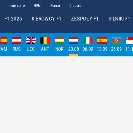
Inne serie
GPM
Forum
Discord
F1 2026
KIEROWCY F1
ZESPOŁY F1
SILNIKI F1
HAM
RUS
LEC
ANT
NOR
23.08
06.09
13.09
26.09
11.