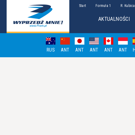
Start
Formuła 1
R. Kubica
AKTUALNOŚCI
RUS
ANT
ANT
ANT
ANT
ANT