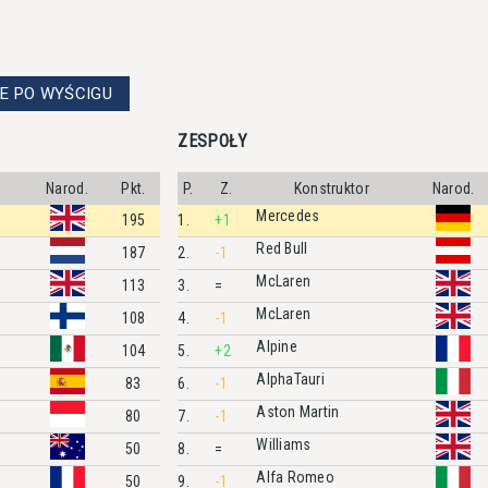
E PO WYŚCIGU
ZESPOŁY
Narod.
Pkt.
P.
Z.
Konstruktor
Narod.
Mercedes
195
1.
+1
Red Bull
187
2.
-1
McLaren
113
3.
=
McLaren
108
4.
-1
Alpine
104
5.
+2
AlphaTauri
83
6.
-1
Aston Martin
80
7.
-1
Williams
50
8.
=
Alfa Romeo
50
9.
-1