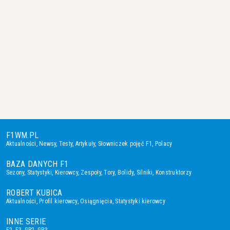
F1WM.PL
Aktualności
,
Newsy
,
Testy
,
Artykuły
,
Słowniczek pojęć F1
,
Polacy
BAZA DANYCH F1
Sezony
,
Statystyki
,
Kierowcy
,
Zespoły
,
Tory
,
Bolidy
,
Silniki
,
Konstruktorzy
ROBERT KUBICA
Aktualności
,
Profil kierowcy
,
Osiągnięcia
,
Statystyki kierowcy
INNE SERIE
F2
,
F3
,
GP2
,
GP3