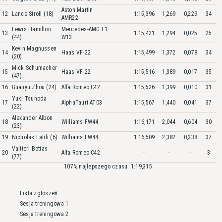
Aston Martin
12
Lance Stroll (18)
1:15,396
1,269
0,229
34
AMR22
Lewis Hamilton
Mercedes-AMG F1
13
1:15,421
1,294
0,025
25
(44)
W13
Kevin Magnussen
14
Haas VF-22
1:15,499
1,372
0,078
34
(20)
Mick Schumacher
15
Haas VF-22
1:15,516
1,389
0,017
35
(47)
16
Guanyu Zhou (24)
Alfa Romeo C42
1:15,526
1,399
0,010
31
Yuki Tsunoda
17
AlphaTauri AT03
1:15,567
1,440
0,041
37
(22)
Alexander Albon
18
Williams FW44
1:16,171
2,044
0,604
30
(23)
19
Nicholas Latifi (6)
Williams FW44
1:16,509
2,382
0,338
37
Valtteri Bottas
20
Alfa Romeo C42
-
-
-
3
(77)
107% najlepszego czasu: 1:19,315
Lista zgłoszeń
Sesja treningowa 1
Sesja treningowa 2