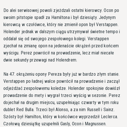
Do alei serwisowej powoli zjeżdzali ostatni kierowcy. Ocon po
swoim pitstopie spadł za Hamiltona i był dziesiąty. Jedynym
kierowcą w czołówce, który nie zmienił opon był Verstappen.
Holender jednak w dalszym ciągu utrzymywał świetne tempo i
oddalał się od swojego zespołowego kolegi. Verstappen
zjechał na zmianę opon na jedenaście okrążeń przed końcem
wyścigu. Perez powrócił na prowadzenie, lecz miał niecałe
dwie sekundy przewagi nad Holendrem.
Na 47. okrążeniu opony Pereza były już w bardzo złym stanie.
Verstappen po ładnej walce powrócił na prowadzenie i zaczął
odjeżdżać zespołowemu koledze. Holender spokojnie dowiózł
prowadzenie do mety i wygrał trzeci wyścig w sezonie. Perez
dojechał na drugim miejscu, uzupełniając czwarty w tym roku
dublet Red Bulla. Trzeci był Alonso, a za nim Russell i Sainz.
Szósty był Hamilton, który w końcówce wyprzedził Leclerca.
Czołową dziesiątkę uzupełnili Gasly, Ocon i Magnussen.