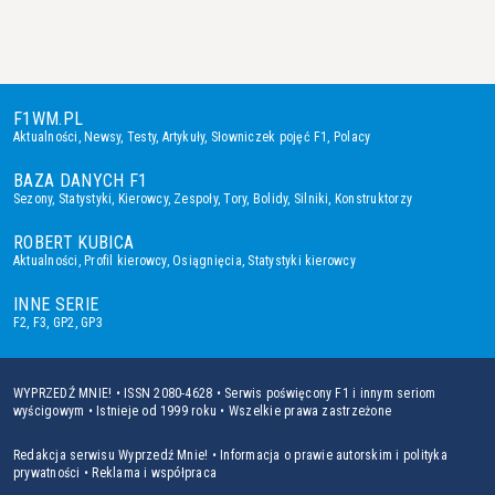
F1WM.PL
Aktualności
,
Newsy
,
Testy
,
Artykuły
,
Słowniczek pojęć F1
,
Polacy
BAZA DANYCH F1
Sezony
,
Statystyki
,
Kierowcy
,
Zespoły
,
Tory
,
Bolidy
,
Silniki
,
Konstruktorzy
ROBERT KUBICA
Aktualności
,
Profil kierowcy
,
Osiągnięcia
,
Statystyki kierowcy
INNE SERIE
F2
,
F3
,
GP2
,
GP3
WYPRZEDŹ MNIE! • ISSN 2080-4628 • Serwis poświęcony F1 i innym seriom
wyścigowym • Istnieje od 1999 roku • Wszelkie prawa zastrzeżone
Redakcja serwisu Wyprzedź Mnie!
•
Informacja o prawie autorskim i polityka
prywatności
•
Reklama i współpraca