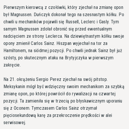
Pierwszym kierowcą z czołówki, który zjechał na zmianę opon
był Magnussen. Duńczyk dokonał tego na szesnastym kółku. Po
chwili u mechaników pojawili się Russell, Leclerc i Gasly. Tym
samym Magnussen zdołał obronić się przed ewentualnym
nadcięciem ze strony Leclerca. Na dziewiętnastym kółku swoje
opony zmienił Carlos Sainz. Hiszpan wyjechał na tor za
Hamiltonem, na siódmej pozycji. Po chwili jednak Sainz był już
szósty, po skutecznym ataku na Brytyjczyka w pierwszym
zakręcie.
Na 21. okrążeniu Sergio Perez zjechał na swój pitstop.
Meksykanin mógł być wdzięczny swoim mechanikom za szybką
zmianę opon, po której powrócił do rywalizacji na czwartej
pozycji. Ta zamieniła się w trzecią po błyskawicznym uporaniu
się z Oconem. Tymczasem Carlos Sainz otrzymał
pięciosekundową karę za przekroczenie prędkości w alei
serwisowej.