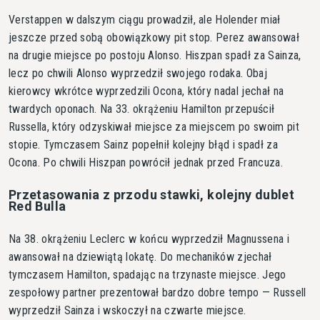
Verstappen w dalszym ciągu prowadził, ale Holender miał
jeszcze przed sobą obowiązkowy pit stop. Perez awansował
na drugie miejsce po postoju Alonso. Hiszpan spadł za Sainza,
lecz po chwili Alonso wyprzedził swojego rodaka. Obaj
kierowcy wkrótce wyprzedzili Ocona, który nadal jechał na
twardych oponach. Na 33. okrążeniu Hamilton przepuścił
Russella, który odzyskiwał miejsce za miejscem po swoim pit
stopie. Tymczasem Sainz popełnił kolejny błąd i spadł za
Ocona. Po chwili Hiszpan powrócił jednak przed Francuza.
Przetasowania z przodu stawki, kolejny dublet
Red Bulla
Na 38. okrążeniu Leclerc w końcu wyprzedził Magnussena i
awansował na dziewiątą lokatę. Do mechaników zjechał
tymczasem Hamilton, spadając na trzynaste miejsce. Jego
zespołowy partner prezentował bardzo dobre tempo — Russell
wyprzedził Sainza i wskoczył na czwarte miejsce.