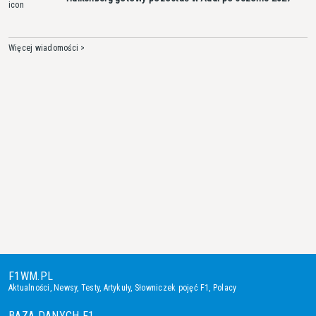
Więcej wiadomości >
F1WM.PL
Aktualności
,
Newsy
,
Testy
,
Artykuły
,
Słowniczek pojęć F1
,
Polacy
BAZA DANYCH F1