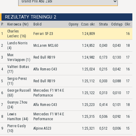
REZULTATY TRENINGU 2
P.
Kierowca (Nr)
Bolid
Opony
Czas okr.
Strata
Odstęp
Okr.
Charles
1
Ferrari SF-23
1:24,809
16
Leclerc (16)
Lando Norris
2
McLaren MCL60
1:24,852
0,043
0,043
18
(4)
Max
3
Red Bull RB19
1:24,982
0,173
0,130
17
Verstappen (1)
Valtteri Bottas
4
Alfa Romeo C43
1:25,024
0,215
0,042
16
(77)
Sergio Perez
5
Red Bull RB19
1:25,112
0,303
0,088
17
(11)
George Russell
Mercedes F1 W14 E
6
1:25,122
0,313
0,010
17
(63)
Performance
Guanyu Zhou
7
Alfa Romeo C43
1:25,223
0,414
0,101
18
(24)
Lewis
Mercedes F1 W14 E
8
1:25,315
0,506
0,092
16
Hamilton (44)
Performance
Pierre Gasly
9
Alpine A523
1:25,321
0,512
0,006
15
(10)