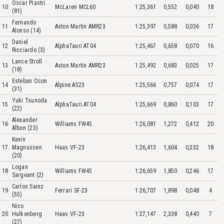
Oscar Piastri
10
McLaren MCL60
1:25,361
0,552
0,040
18
(81)
Fernando
11
Aston Martin AMR23
1:25,397
0,588
0,036
17
Alonso (14)
Daniel
12
AlphaTauri AT04
1:25,467
0,658
0,070
16
Ricciardo (3)
Lance Stroll
13
Aston Martin AMR23
1:25,492
0,683
0,025
17
(18)
Esteban Ocon
14
Alpine A523
1:25,566
0,757
0,074
17
(31)
Yuki Tsunoda
15
AlphaTauri AT04
1:25,669
0,860
0,103
17
(22)
Alexander
16
Williams FW45
1:26,081
1,272
0,412
20
Albon (23)
Kevin
17
Magnussen
Haas VF-23
1:26,413
1,604
0,332
18
(20)
Logan
18
Williams FW45
1:26,659
1,850
0,246
17
Sargeant (2)
Carlos Sainz
19
Ferrari SF-23
1:26,707
1,898
0,048
4
(55)
Nico
20
Hulkenberg
Haas VF-23
1:27,147
2,338
0,440
7
(27)