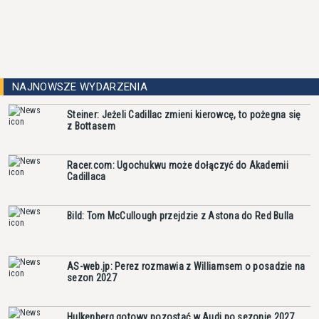
NAJNOWSZE WYDARZENIA
Steiner: Jeżeli Cadillac zmieni kierowcę, to pożegna się
z Bottasem
Racer.com: Ugochukwu może dołączyć do Akademii
Cadillaca
Bild: Tom McCullough przejdzie z Astona do Red Bulla
AS-web.jp: Perez rozmawia z Williamsem o posadzie na
sezon 2027
Hulkenberg gotowy pozostać w Audi po sezonie 2027