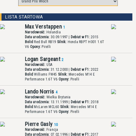
LISTA STARTOWA
Max Verstappen
1
Narodowość:
Holandia
Data urodzenia:
30.09.1997 |
Debiut w F1:
2015
Bolid
Red Bull RB19
Silnik:
Honda RBPT H001 1.6T
V6
Opony:
Pirelli
Logan Sargeant
2
Narodowość:
USA
Data urodzenia:
31.12.2000 |
Debiut w F1:
2022
Bolid
Williams FW45
Silnik:
Mercedes M14 E
Performance 1.6T V6
Opony:
Pirelli
Lando Norris
4
Narodowość:
Wielka Brytania
Data urodzenia:
13.11.1999 |
Debiut w F1:
2018
Bolid
McLaren MCL60
Silnik:
Mercedes M14 E
Performance 1.6T V6
Opony:
Pirelli
Pierre Gasly
10
Narodowość:
Francja
Data urodzenia:
07.02.1996 |
Debiut w F1:
2017