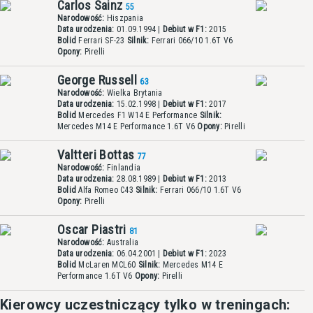
Carlos Sainz
55
Narodowość:
Hiszpania
Data urodzenia:
01.09.1994 |
Debiut w F1:
2015
Bolid
Ferrari SF-23
Silnik:
Ferrari 066/10 1.6T V6
Opony:
Pirelli
George Russell
63
Narodowość:
Wielka Brytania
Data urodzenia:
15.02.1998 |
Debiut w F1:
2017
Bolid
Mercedes F1 W14 E Performance
Silnik:
Mercedes M14 E Performance 1.6T V6
Opony:
Pirelli
Valtteri Bottas
77
Narodowość:
Finlandia
Data urodzenia:
28.08.1989 |
Debiut w F1:
2013
Bolid
Alfa Romeo C43
Silnik:
Ferrari 066/10 1.6T V6
Opony:
Pirelli
Oscar Piastri
81
Narodowość:
Australia
Data urodzenia:
06.04.2001 |
Debiut w F1:
2023
Bolid
McLaren MCL60
Silnik:
Mercedes M14 E
Performance 1.6T V6
Opony:
Pirelli
Kierowcy uczestniczący tylko w treningach: