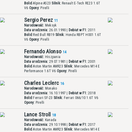
Bolid
Alpine A523
Silnik:
Renault E-Tech RE23 1.6T
V6
Opony:
Pirelli
Sergio Perez
11
Narodowość:
Meksyk
Data urodzenia:
26.01.1990 |
Debiut w F1:
2011
Bolid
Red Bull RB19
Silnik:
Honda RBPT H001 1.6T
V6
Opony:
Pirelli
Fernando Alonso
14
Narodowość:
Hiszpania
Data urodzenia:
29.07.1981 |
Debiut w F1:
2001
Bolid
Aston Martin AMR23
Silnik:
Mercedes M14 E
Performance 1.6T V6
Opony:
Pirelli
Charles Leclerc
16
Narodowość:
Monako
Data urodzenia:
16.10.1997 |
Debiut w F1:
2018
Bolid
Ferrari SF-23
Silnik:
Ferrari 066/10 1.6T V6
Opony:
Pirelli
Lance Stroll
18
Narodowość:
Kanada
Data urodzenia:
29.10.1998 |
Debiut w F1:
2017
Bolid
Aston Martin AMR23
Silnik:
Mercedes M14 E