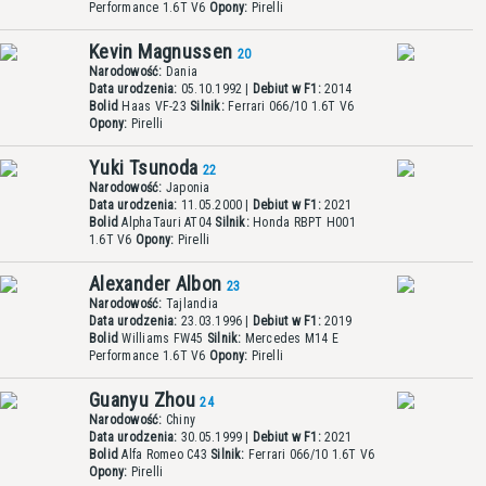
Performance 1.6T V6
Opony:
Pirelli
Kevin Magnussen
20
Narodowość:
Dania
Data urodzenia:
05.10.1992 |
Debiut w F1:
2014
Bolid
Haas VF-23
Silnik:
Ferrari 066/10 1.6T V6
Opony:
Pirelli
Yuki Tsunoda
22
Narodowość:
Japonia
Data urodzenia:
11.05.2000 |
Debiut w F1:
2021
Bolid
AlphaTauri AT04
Silnik:
Honda RBPT H001
1.6T V6
Opony:
Pirelli
Alexander Albon
23
Narodowość:
Tajlandia
Data urodzenia:
23.03.1996 |
Debiut w F1:
2019
Bolid
Williams FW45
Silnik:
Mercedes M14 E
Performance 1.6T V6
Opony:
Pirelli
Guanyu Zhou
24
Narodowość:
Chiny
Data urodzenia:
30.05.1999 |
Debiut w F1:
2021
Bolid
Alfa Romeo C43
Silnik:
Ferrari 066/10 1.6T V6
Opony:
Pirelli