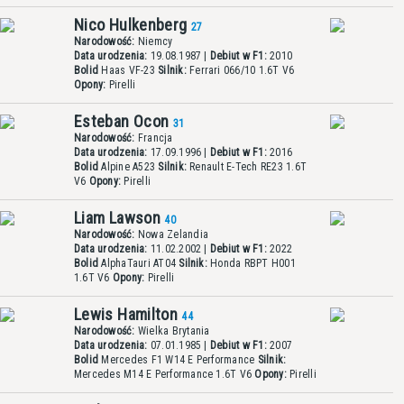
Nico Hulkenberg
27
Narodowość:
Niemcy
Data urodzenia:
19.08.1987 |
Debiut w F1:
2010
Bolid
Haas VF-23
Silnik:
Ferrari 066/10 1.6T V6
Opony:
Pirelli
Esteban Ocon
31
Narodowość:
Francja
Data urodzenia:
17.09.1996 |
Debiut w F1:
2016
Bolid
Alpine A523
Silnik:
Renault E-Tech RE23 1.6T
V6
Opony:
Pirelli
Liam Lawson
40
Narodowość:
Nowa Zelandia
Data urodzenia:
11.02.2002 |
Debiut w F1:
2022
Bolid
AlphaTauri AT04
Silnik:
Honda RBPT H001
1.6T V6
Opony:
Pirelli
Lewis Hamilton
44
Narodowość:
Wielka Brytania
Data urodzenia:
07.01.1985 |
Debiut w F1:
2007
Bolid
Mercedes F1 W14 E Performance
Silnik:
Mercedes M14 E Performance 1.6T V6
Opony:
Pirelli