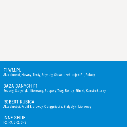
F1WM.PL
Aktualności
,
Newsy
,
Testy
,
Artykuły
,
Słowniczek pojęć F1
,
Polacy
BAZA DANYCH F1
Sezony
,
Statystyki
,
Kierowcy
,
Zespoły
,
Tory
,
Bolidy
,
Silniki
,
Konstruktorzy
ROBERT KUBICA
Aktualności
,
Profil kierowcy
,
Osiągnięcia
,
Statystyki kierowcy
INNE SERIE
F2
,
F3
,
GP2
,
GP3