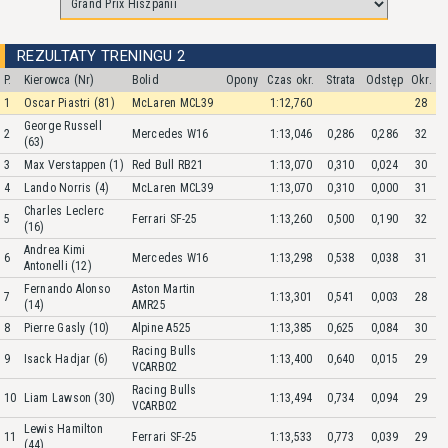
REZULTATY TRENINGU 2
P.
Kierowca (Nr)
Bolid
Opony
Czas okr.
Strata
Odstęp
Okr.
1
Oscar Piastri (81)
McLaren MCL39
1:12,760
28
George Russell
2
Mercedes W16
1:13,046
0,286
0,286
32
(63)
3
Max Verstappen (1)
Red Bull RB21
1:13,070
0,310
0,024
30
4
Lando Norris (4)
McLaren MCL39
1:13,070
0,310
0,000
31
Charles Leclerc
5
Ferrari SF-25
1:13,260
0,500
0,190
32
(16)
Andrea Kimi
6
Mercedes W16
1:13,298
0,538
0,038
31
Antonelli (12)
Fernando Alonso
Aston Martin
7
1:13,301
0,541
0,003
28
(14)
AMR25
8
Pierre Gasly (10)
Alpine A525
1:13,385
0,625
0,084
30
Racing Bulls
9
Isack Hadjar (6)
1:13,400
0,640
0,015
29
VCARB02
Racing Bulls
10
Liam Lawson (30)
1:13,494
0,734
0,094
29
VCARB02
Lewis Hamilton
11
Ferrari SF-25
1:13,533
0,773
0,039
29
(44)