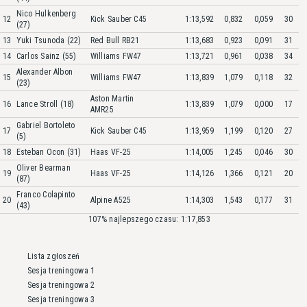
Nico Hulkenberg
12
Kick Sauber C45
1:13,592
0,832
0,059
30
(27)
13
Yuki Tsunoda (22)
Red Bull RB21
1:13,683
0,923
0,091
31
14
Carlos Sainz (55)
Williams FW47
1:13,721
0,961
0,038
34
Alexander Albon
15
Williams FW47
1:13,839
1,079
0,118
32
(23)
Aston Martin
16
Lance Stroll (18)
1:13,839
1,079
0,000
17
AMR25
Gabriel Bortoleto
17
Kick Sauber C45
1:13,959
1,199
0,120
27
(5)
18
Esteban Ocon (31)
Haas VF-25
1:14,005
1,245
0,046
30
Oliver Bearman
19
Haas VF-25
1:14,126
1,366
0,121
20
(87)
Franco Colapinto
20
Alpine A525
1:14,303
1,543
0,177
31
(43)
107% najlepszego czasu: 1:17,853
Lista zgłoszeń
Sesja treningowa 1
Sesja treningowa 2
Sesja treningowa 3