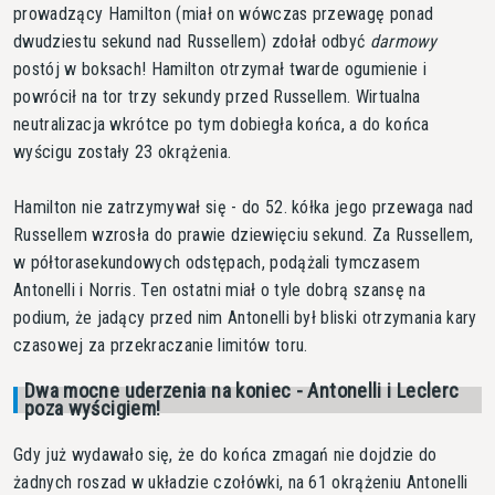
prowadzący Hamilton (miał on wówczas przewagę ponad
dwudziestu sekund nad Russellem) zdołał odbyć
darmowy
postój w boksach! Hamilton otrzymał twarde ogumienie i
powrócił na tor trzy sekundy przed Russellem. Wirtualna
neutralizacja wkrótce po tym dobiegła końca, a do końca
wyścigu zostały 23 okrążenia.
Hamilton nie zatrzymywał się - do 52. kółka jego przewaga nad
Russellem wzrosła do prawie dziewięciu sekund. Za Russellem,
w półtorasekundowych odstępach, podążali tymczasem
Antonelli i Norris. Ten ostatni miał o tyle dobrą szansę na
podium, że jadący przed nim Antonelli był bliski otrzymania kary
czasowej za przekraczanie limitów toru.
Dwa mocne uderzenia na koniec - Antonelli i Leclerc
poza wyścigiem!
Gdy już wydawało się, że do końca zmagań nie dojdzie do
żadnych roszad w układzie czołówki, na 61 okrążeniu Antonelli