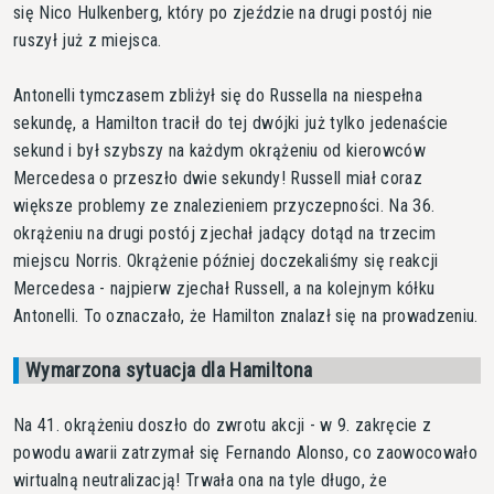
się Nico Hulkenberg, który po zjeździe na drugi postój nie
ruszył już z miejsca.
Antonelli tymczasem zbliżył się do Russella na niespełna
sekundę, a Hamilton tracił do tej dwójki już tylko jedenaście
sekund i był szybszy na każdym okrążeniu od kierowców
Mercedesa o przeszło dwie sekundy! Russell miał coraz
większe problemy ze znalezieniem przyczepności. Na 36.
okrążeniu na drugi postój zjechał jadący dotąd na trzecim
miejscu Norris. Okrążenie później doczekaliśmy się reakcji
Mercedesa - najpierw zjechał Russell, a na kolejnym kółku
Antonelli. To oznaczało, że Hamilton znalazł się na prowadzeniu.
Wymarzona sytuacja dla Hamiltona
Na 41. okrążeniu doszło do zwrotu akcji - w 9. zakręcie z
powodu awarii zatrzymał się Fernando Alonso, co zaowocowało
wirtualną neutralizacją! Trwała ona na tyle długo, że