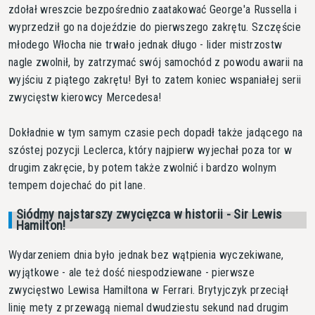
zdołał wreszcie bezpośrednio zaatakować George'a Russella i
wyprzedził go na dojeździe do pierwszego zakrętu. Szczęście
młodego Włocha nie trwało jednak długo - lider mistrzostw
nagle zwolnił, by zatrzymać swój samochód z powodu awarii na
wyjściu z piątego zakrętu! Był to zatem koniec wspaniałej serii
zwycięstw kierowcy Mercedesa!
Dokładnie w tym samym czasie pech dopadł także jadącego na
szóstej pozycji Leclerca, który najpierw wyjechał poza tor w
drugim zakręcie, by potem także zwolnić i bardzo wolnym
tempem dojechać do pit lane.
Siódmy najstarszy zwycięzca w historii - Sir Lewis
Hamilton!
Wydarzeniem dnia było jednak bez wątpienia wyczekiwane,
wyjątkowe - ale też dość niespodziewane - pierwsze
zwycięstwo Lewisa Hamiltona w Ferrari. Brytyjczyk przeciął
linię mety z przewagą niemal dwudziestu sekund nad drugim