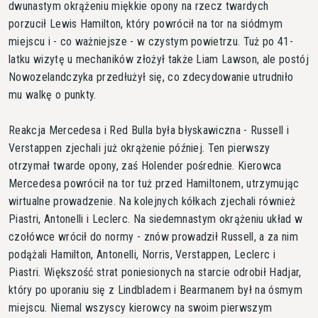
dwunastym okrążeniu miękkie opony na rzecz twardych
porzucił Lewis Hamilton, który powrócił na tor na siódmym
miejscu i - co ważniejsze - w czystym powietrzu. Tuż po 41-
latku wizytę u mechaników złożył także Liam Lawson, ale postój
Nowozelandczyka przedłużył się, co zdecydowanie utrudniło
mu walkę o punkty.
Reakcja Mercedesa i Red Bulla była błyskawiczna - Russell i
Verstappen zjechali już okrążenie później. Ten pierwszy
otrzymał twarde opony, zaś Holender pośrednie. Kierowca
Mercedesa powrócił na tor tuż przed Hamiltonem, utrzymując
wirtualne prowadzenie. Na kolejnych kółkach zjechali również
Piastri, Antonelli i Leclerc. Na siedemnastym okrążeniu układ w
czołówce wrócił do normy - znów prowadził Russell, a za nim
podążali Hamilton, Antonelli, Norris, Verstappen, Leclerc i
Piastri. Większość strat poniesionych na starcie odrobił Hadjar,
który po uporaniu się z Lindbladem i Bearmanem był na ósmym
miejscu. Niemal wszyscy kierowcy na swoim pierwszym