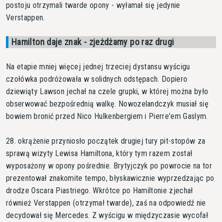
postoju otrzymali twarde opony - wyłamał się jedynie
Verstappen.
Hamilton daje znak - zjeżdżamy po raz drugi
Na etapie mniej więcej jednej trzeciej dystansu wyścigu
czołówka podróżowała w solidnych odstępach. Dopiero
dziewiąty Lawson jechał na czele grupki, w której można było
obserwować bezpośrednią walkę. Nowozelandczyk musiał się
bowiem bronić przed Nico Hulkenbergiem i Pierre'em Gaslym.
28. okrążenie przyniosło początek drugiej tury pit-stopów za
sprawą wizyty Lewisa Hamiltona, który tym razem został
wyposażony w opony pośrednie. Brytyjczyk po powrocie na tor
prezentował znakomite tempo, błyskawicznie wyprzedzając po
drodze Oscara Piastriego. Wkrótce po Hamiltonie zjechał
również Verstappen (otrzymał twarde), zaś na odpowiedź nie
decydował się Mercedes. Z wyścigu w międzyczasie wycofał