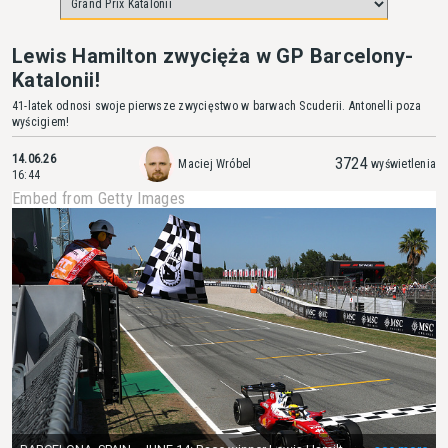
Lewis Hamilton zwycięża w GP Barcelony-
Katalonii!
41-latek odnosi swoje pierwsze zwycięstwo w barwach Scuderii. Antonelli poza
wyścigiem!
14.06.26
3724
Maciej Wróbel
wyświetlenia
16:44
Embed from Getty Images