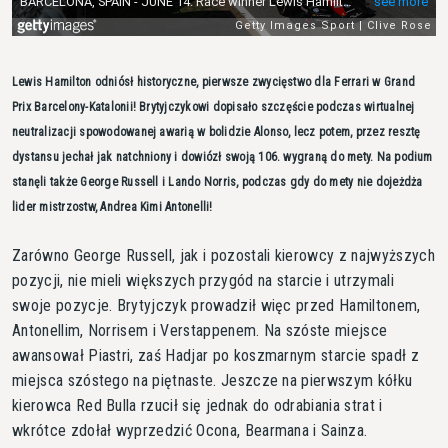
Lewis Hamilton odniósł historyczne, pierwsze zwycięstwo dla Ferrari w Grand
Prix Barcelony-Katalonii! Brytyjczykowi dopisało szczęście podczas wirtualnej
neutralizacji spowodowanej awarią w bolidzie Alonso, lecz potem, przez resztę
dystansu jechał jak natchniony i dowiózł swoją 106. wygraną do mety. Na podium
stanęli także George Russell i Lando Norris, podczas gdy do mety nie dojeżdża
lider mistrzostw, Andrea Kimi Antonelli!
Zarówno George Russell, jak i pozostali kierowcy z najwyższych
pozycji, nie mieli większych przygód na starcie i utrzymali
swoje pozycje. Brytyjczyk prowadził więc przed Hamiltonem,
Antonellim, Norrisem i Verstappenem. Na szóste miejsce
awansował Piastri, zaś Hadjar po koszmarnym starcie spadł z
miejsca szóstego na piętnaste. Jeszcze na pierwszym kółku
kierowca Red Bulla rzucił się jednak do odrabiania strat i
wkrótce zdołał wyprzedzić Ocona, Bearmana i Sainza.