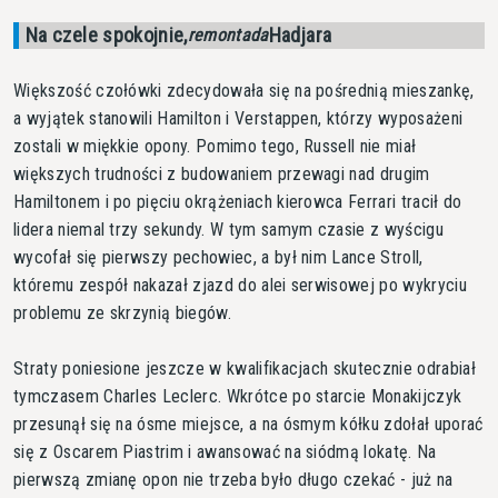
Na czele spokojnie,
Hadjara
remontada
Większość czołówki zdecydowała się na pośrednią mieszankę,
a wyjątek stanowili Hamilton i Verstappen, którzy wyposażeni
zostali w miękkie opony. Pomimo tego, Russell nie miał
większych trudności z budowaniem przewagi nad drugim
Hamiltonem i po pięciu okrążeniach kierowca Ferrari tracił do
lidera niemal trzy sekundy. W tym samym czasie z wyścigu
wycofał się pierwszy pechowiec, a był nim Lance Stroll,
któremu zespół nakazał zjazd do alei serwisowej po wykryciu
problemu ze skrzynią biegów.
Straty poniesione jeszcze w kwalifikacjach skutecznie odrabiał
tymczasem Charles Leclerc. Wkrótce po starcie Monakijczyk
przesunął się na ósme miejsce, a na ósmym kółku zdołał uporać
się z Oscarem Piastrim i awansować na siódmą lokatę. Na
pierwszą zmianę opon nie trzeba było długo czekać - już na