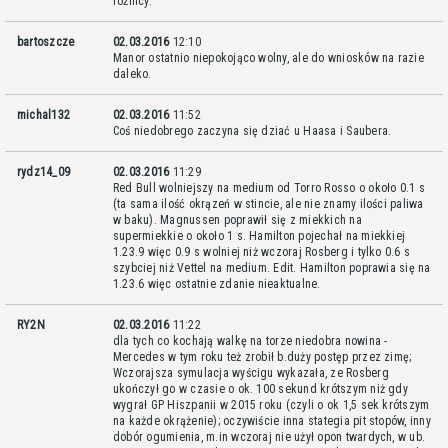
różnicy.
bartoszcze
02.03.2016
12:10
Manor ostatnio niepokojąco wolny, ale do wniosków na razie
daleko.
michal132
02.03.2016
11:52
Coś niedobrego zaczyna się dziać u Haasa i Saubera.
rydz14_09
02.03.2016
11:29
Red Bull wolniejszy na medium od Torro Rosso o około 0.1 s
(ta sama ilość okrązeń w stincie, ale nie znamy ilości paliwa
w baku). Magnussen poprawił się z miekkich na
supermiekkie o około 1 s. Hamilton pojechał na miekkiej
1.23.9 więc 0.9 s wolniej niż wczoraj Rosberg i tylko 0.6 s
szybciej niż Vettel na medium. Edit. Hamilton poprawia się na
1.23.6 więc ostatnie zdanie nieaktualne.
RY2N
02.03.2016
11:22
dla tych co kochają walkę na torze niedobra nowina -
Mercedes w tym roku też zrobił b.duży postęp przez zimę;
Wczorajsza symulacja wyścigu wykazała, ze Rosberg
ukończył go w czasie o ok. 100 sekund krótszym niż gdy
wygrał GP Hiszpanii w 2015 roku (czyli o ok 1,5 sek krótszym
na każde okrążenie); oczywiście inna stategia pit stopów, inny
dobór ogumienia, m.in wczoraj nie użył opon twardych, w ub.