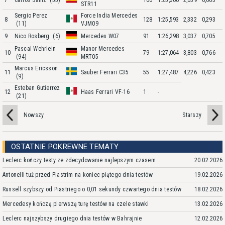
7
Carlos Sainz
(55)
166
1:25,300
2,039
0,065
STR11
Sergio Perez
Force India Mercedes
8
128
1:25,593
2,332
0,293
(11)
VJM09
9
Nico Rosberg
(6)
Mercedes W07
91
1:26,298
3,037
0,705
Pascal Wehrlein
Manor Mercedes
10
79
1:27,064
3,803
0,766
(94)
MRT05
Marcus Ericsson
11
Sauber Ferrari C35
55
1:27,487
4,226
0,423
(9)
Esteban Gutierrez
12
Haas Ferrari VF-16
1
-
(21)
Nowszy
Starszy
OSTATNIE POKREWNE TEMATY
Leclerc kończy testy ze zdecydowanie najlepszym czasem
20.02.2026
Antonelli tuż przed Piastrim na koniec piątego dnia testów
19.02.2026
Russell szybszy od Piastriego o 0,01 sekundy czwartego dnia testów
18.02.2026
Mercedesy kończą pierwszą turę testów na czele stawki
13.02.2026
Leclerc najszybszy drugiego dnia testów w Bahrajnie
12.02.2026