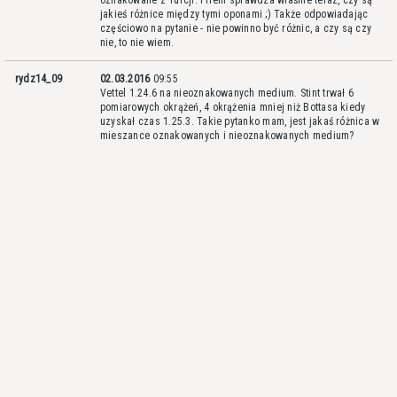
oznakowane z Turcji. Pirelli sprawdza właśnie teraz, czy są
jakieś różnice między tymi oponami ;) Także odpowiadając
częściowo na pytanie - nie powinno być różnic, a czy są czy
nie, to nie wiem.
rydz14_09
02.03.2016
09:55
Vettel 1.24.6 na nieoznakowanych medium. Stint trwał 6
pomiarowych okrążeń, 4 okrążenia mniej niż Bottasa kiedy
uzyskał czas 1.25.3. Takie pytanko mam, jest jakaś różnica w
mieszance oznakowanych i nieoznakowanych medium?