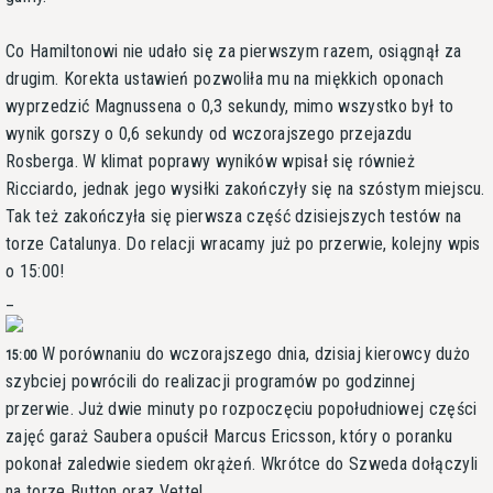
Co Hamiltonowi nie udało się za pierwszym razem, osiągnął za
drugim. Korekta ustawień pozwoliła mu na miękkich oponach
wyprzedzić Magnussena o 0,3 sekundy, mimo wszystko był to
wynik gorszy o 0,6 sekundy od wczorajszego przejazdu
Rosberga. W klimat poprawy wyników wpisał się również
Ricciardo, jednak jego wysiłki zakończyły się na szóstym miejscu.
Tak też zakończyła się pierwsza część dzisiejszych testów na
torze Catalunya. Do relacji wracamy już po przerwie, kolejny wpis
o 15:00!
_
W porównaniu do wczorajszego dnia, dzisiaj kierowcy dużo
15:00
szybciej powrócili do realizacji programów po godzinnej
przerwie. Już dwie minuty po rozpoczęciu popołudniowej części
zajęć garaż Saubera opuścił Marcus Ericsson, który o poranku
pokonał zaledwie siedem okrążeń. Wkrótce do Szweda dołączyli
na torze Button oraz Vettel.