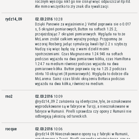
rocznym wyscigu nikt go nie cisnął więc odpuszczał itp itd.
Ale mimo wszystko to zły znak dla rywalizacji.
rydz14_09
02.03.2016
10:28
Dzięki Panowie za wyjaśnienie ;) Vettel poprawia sie o 0.017
s, 5 okrążeń pomiarowych, Button na softach 1.25.2,
przejeżdżając 7 okrążeń pomiarowych. Wygląda na to że
McLaren zrobił całkiem wyraźny postęp. Przypomnę że
wczoraj Rosberg jadąc symulację kwali był 2.2 s szybszy.
Nudzę się więc będę się z wami dzielił moimi
spotrzeżeniami. Czas Magnussena 1.24.945 na softach
podczas wyjazdu na dwa pomiarowe kółka, czas Hamiltona
1.24.7 na medium również podczas wyjazdu na dwa
pomiarowe kółka. Button poprawia się na 1.25.2 podczas
stintu 10 okrązeń (8 pomiarowych). Wygląda to dobrze dla
McLarena. Sainz czas bliski okrązeniu Bottasa podczas
wyjazdu na dwa kółka, również na medium.
rno2
02.03.2016
10:09
@rydz14_09 Z założenia są identyczne, tyle, że oznakowane
wyprodukowane są w fabryce w Turcji, a nieoznakowane w
fabryce w Rumunii. Pirelli sprawdza czy opony z Rumunii nie
odbiegają jakością od tureckich.
rocque
02.03.2016
10:06
@rydz14 09 Nieoznakowane opony są z fabryki w Rumunii,