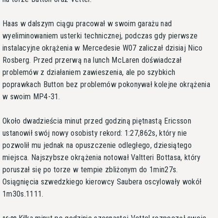
Haas w dalszym ciągu pracował w swoim garażu nad
wyeliminowaniem usterki technicznej, podczas gdy pierwsze
instalacyjne okrążenia w Mercedesie W07 zaliczał dzisiaj Nico
Rosberg. Przed przerwą na lunch McLaren doświadczał
problemów z działaniem zawieszenia, ale po szybkich
poprawkach Button bez problemów pokonywał kolejne okrążenia
w swoim MP4-31.
Około dwadzieścia minut przed godziną piętnastą Ericsson
ustanowił swój nowy osobisty rekord: 1:27,862s, który nie
pozwolił mu jednak na opuszczenie odległego, dziesiątego
miejsca. Najszybsze okrążenia notował Valtteri Bottasa, który
poruszał się po torze w tempie zbliżonym do 1min27s.
Osiągnięcia szwedzkiego kierowcy Saubera oscylowały wokół
1m30s.1111.