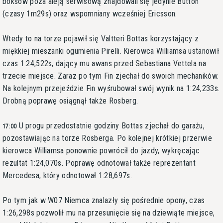
boksów poza aleją serwisową znajdowali się jedynie Button
(czasy 1m29s) oraz wspomniany wcześniej Ericsson.
Wtedy to na torze pojawił się Valtteri Bottas korzystający z
miękkiej mieszanki ogumienia Pirelli. Kierowca Williamsa ustanowił
czas 1:24,522s, dający mu awans przed Sebastiana Vettela na
trzecie miejsce. Zaraz po tym Fin zjechał do swoich mechaników.
Na kolejnym przejeździe Fin wyśrubował swój wynik na 1:24,233s.
Drobną poprawę osiągnął także Rosberg.
U progu przedostatnie godziny Bottas zjechał do garażu,
17:00
pozostawiając na torze Rosberga. Po kolejnej krótkiej przerwie
kierowca Williamsa ponownie powrócił do jazdy, wykręcając
rezultat 1:24,070s. Poprawę odnotował także reprezentant
Mercedesa, który odnotował 1:28,697s.
Po tym jak w W07 Niemca znalazły się pośrednie opony, czas
1:26,298s pozwolił mu na przesunięcie się na dziewiąte miejsce,