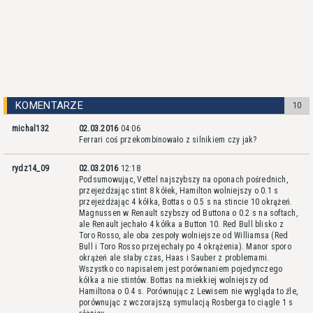
KOMENTARZE
10
michal132
02.03.2016
04:06
Ferrari coś przekombinowało z silnikiem czy jak?
rydz14_09
02.03.2016
12:18
Podsumowując, Vettel najszybszy na oponach pośrednich,
przejeżdżając stint 8 kółek, Hamilton wolniejszy o 0.1 s
przejeżdżając 4 kółka, Bottas o 0.5 s na stincie 10 okrążeń.
Magnussen w Renault szybszy od Buttona o 0.2 s na softach,
ale Renault jechało 4 kółka a Button 10. Red Bull blisko z
Toro Rosso, ale oba zespoły wolniejsze od Williamsa (Red
Bull i Toro Rosso przejechały po 4 okrążenia). Manor sporo
okrążeń ale słaby czas, Haas i Sauber z problemami.
Wszystko co napisałem jest porównaniem pojedynczego
kółka a nie stintów. Bottas na miekkiej wolniejszy od
Hamiltona o 0.4 s. Porównując z Lewisem nie wygląda to źle,
porównując z wczorajszą symulacją Rosberga to ciągle 1 s