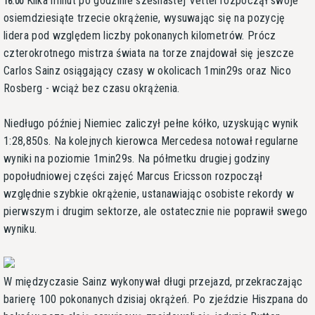
Kilka minut po godzinie szesnastej Vettel rozpoczął swoje
16:00
osiemdziesiąte trzecie okrążenie, wysuwając się na pozycję
lidera pod względem liczby pokonanych kilometrów. Prócz
czterokrotnego mistrza świata na torze znajdował się jeszcze
Carlos Sainz osiągający czasy w okolicach 1min29s oraz Nico
Rosberg - wciąż bez czasu okrążenia.
Niedługo później Niemiec zaliczył pełne kółko, uzyskując wynik
1:28,850s. Na kolejnych kierowca Mercedesa notował regularne
wyniki na poziomie 1min29s. Na półmetku drugiej godziny
popołudniowej części zajęć Marcus Ericsson rozpoczął
względnie szybkie okrążenie, ustanawiając osobiste rekordy w
pierwszym i drugim sektorze, ale ostatecznie nie poprawił swego
wyniku.
W międzyczasie Sainz wykonywał długi przejazd, przekraczając
barierę 100 pokonanych dzisiaj okrążeń. Po zjeździe Hiszpana do