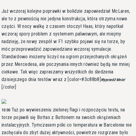
Już wczoraj kolejne poprawki w bolidzie zapowiedział McLaren,
ale to z pewnością nie jedyna konstrukcja, która otrzyma nowe
części. W nocy walkę z czasem stoczył Haas, który napotkał
wczoraj spory problem z systemem paliwowym, ale miejmy
nadzieję, że nowy zespół w F1 szybko pojawi się na torze, by
móc przeprowadzić zapowiedziane wczoraj symulacje.
Standardowo możemy liczyć na ogrom przejechanych okrążeń
przez Mercedesa, ale poczynania innych również będą nie mniej
ciekawe. Tak więc zapraszamy wszystkich do śledzenia
dzisiejszego dnia testów wraz z [color=#3c88b8]
Wyprzedź Mnie!
[/color]
Tuż po wywieszeniu zielonej flagi i rozpoczęciu testu, na
10:00
torze pojawili się Bottas z Buttonem na swoich okrążeniach
instalacyjnych. Tymczasem póki co temperatura w Barcelonie nie
zachęcała do zbyt dużej aktywności, powietrze rozgrzane było