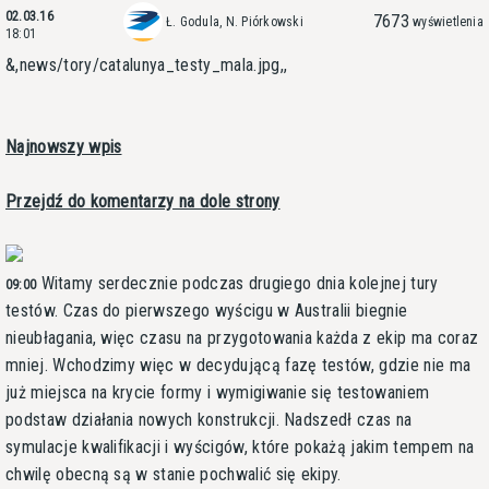
02.03.16
7673
Ł. Godula, N. Piórkowski
wyświetlenia
18:01
&,news/tory/catalunya_testy_mala.jpg,,
Najnowszy wpis
Przejdź do komentarzy na dole strony
Witamy serdecznie podczas drugiego dnia kolejnej tury
09:00
testów. Czas do pierwszego wyścigu w Australii biegnie
nieubłagania, więc czasu na przygotowania każda z ekip ma coraz
mniej. Wchodzimy więc w decydującą fazę testów, gdzie nie ma
już miejsca na krycie formy i wymigiwanie się testowaniem
podstaw działania nowych konstrukcji. Nadszedł czas na
symulacje kwalifikacji i wyścigów, które pokażą jakim tempem na
chwilę obecną są w stanie pochwalić się ekipy.