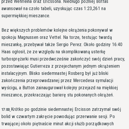
przed Wehrleina oraz Ericssona. Niedługo później Bottas
awansował na czoło tabeli, uzyskując czas 1:23,261 na
supermiękkiej mieszance.
Bez większych problemów kolejne okrążenia pokonywał w
spokoju Magnussen oraz Vettel. Na torze, testując twardą
mieszankę, przebywał także Sergio Perez. Około godziny 16:40
Haas ogłosił, że ze względu na skomplikowaną usterkę
turbosprężarki musi przedwcześnie zakończyć swój dzień pracy,
pozostawiając Gutierreza z przejechanym jednym okrążeniem
instalacyjnym. Blisko siedemnastej Rosberg był już bliski
zakończenia przeprowadzanej przez Mercedesa symulacji
wyścigu, a Button zainaugurował kolejny przejazd na miękkiej
mieszance, przekraczając barierę stu pokonanych okrążeń.
Krótko po godzinie siedemnastej Ercisson zatrzymał swój
17:00
bolid w czwartym zakręcie powodując przerwanie sesji. Po
trwającej około piętnaście minut akcji służb porządkowych