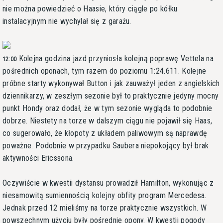
nie można powiedzieć o Haasie, który ciągle po kółku
instalacyjnym nie wychylał się z garażu.
Kolejna godzina jazd przyniosła kolejną poprawę Vettela na
12:00
pośrednich oponach, tym razem do poziomu 1:24.611. Kolejne
próbne starty wykonywał Button i jak zauważył jeden z angielskich
dziennikarzy, w zeszłym sezonie był to praktycznie jedyny mocny
punkt Hondy oraz dodał, że w tym sezonie wygląda to podobnie
dobrze. Niestety na torze w dalszym ciągu nie pojawił się Haas,
co sugerowało, że kłopoty z układem paliwowym są naprawdę
poważne. Podobnie w przypadku Saubera niepokojący był brak
aktywności Ericssona.
Oczywiście w kwestii dystansu prowadził Hamilton, wykonując z
niesamowitą sumiennością kolejny obfity program Mercedesa.
Jednak przed 12 mieliśmy na torze praktycznie wszystkich. W
powszechnym użyciu były pośrednie opony. W kwestii pogody