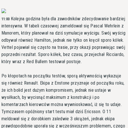
Kolejna godzina była dla zawodników zdecydowanie bardziej
11:00
intensywna. W tabeli czasowej zameldował się Pascal Wehrlein z
Manorem, który planował na dziś symulacje wyścigu. Swój wyścig
odbywał również Hamilton, jednak nie tylko on kręcił sporo kółek.
Vettel pojawiał się często na trasie, przy okazji poprawiając swój
poprzedni rezultat. Sporo kółek, bez czasu, przejechał Ricciardo,
który wraz z Red Bullem testował postoje.
Po kłopotach na początku testów, sporą aktywnością wykazuje
się również Renault. Ekipa z Enstone przyznaje od początku roku,
że ich bolid jest dużym kompromisem, jednak nie ustaje w
wysiłkach, by wycisnąć maksimum z konstrukcji i po
komentarzach kierowców można wywnioskować, iż się to udaje.
Tymczasem opóźniony start testu miał dziś Ericsson. O 11
meldował się z dorobkiem zaledwie 3 okrążeń, jednak ekipa
prawdopodobnie uporała się z wcześniejszym problemem, czego