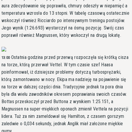
aura zdecydowanie się poprawiła, chmury odeszły w niepamięć a
temperatura wzrosła do 13 stopni. W tabelę czasową ostatecznie
wskoczył również Ricciardo po intensywnym treningu postojów.
Jego wynik (1:26.693) wystarczył na ósmą pozycję. Swój czas
poprawił również Magnussen, który wskoczył na drugą lokatę.
Ostatnia godzina przed przerwą rozpoczęła się krótką cisza
13:00
na torze, którą przerwał Vettel. W tym czasie szef Haasa
poinformował, iż dzisiejsze problemy dotyczą turbosprężarki,
którą zamontowano w nocy. Ekipa ma nadzieję na pojawienie się
na torze w dalszej części dnia. Tradycyjnie jednak ta pora dnia
była dla wielu zawodników okresem poprawiania swoich czasów.
Bottas przeskoczył przed Buttona z wynikiem 1:25.151, a
Magnussen na super-miękkich oponach zmienił Vettela na pozycji
lidera. Tuż za nim zameldował się Hamilton, z czasem gorszym
zaledwie o 0,034 sekundy, jednak Anglik miał założone miękkie
gumy.