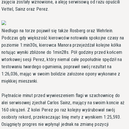
zajęcia zostały wznowione, a aleję serwisową od razu opuścili
Vettel, Sainz oraz Perez.
Niedługo na torze pojawił się także Rosberg oraz Wehrlein.
Podczas gdy większość kierowców notowała spokojne czasy na
poziomie 1:min30s, kierowca Manora przejeżdżał kolejne kółka
notując wyniki zbliżone do 1min28s. Pół godziny przed końcem
wtorkowej sesji Perez, który niemal całe popołudnie spędził na
testowaniu twardego ogumienia, poprawił swój rezultat na
1:26,036, mając w swoim bolidzie założone opony wykonane z
miękkiej mieszanki.
Piętnaście minut przed wywieszeniem flagi w szachownicę do
alei serwisowej zjechał Carlos Sainz, mający na swoim koncie aż
160 okrążeń. Z kolei Perez po raz kolejny wyśrubował swój
osobisty rekord, przekraczając linię mety z wynikiem 1:25,593.
Osiągnięty progres nie wpłynął jednak na zmianę pozycji