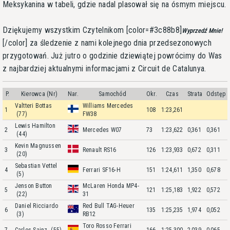
Meksykanina w tabeli, gdzie nadal plasował się na ósmym miejscu.
Dziękujemy wszystkim Czytelnikom [color=#3c88b8]
Wyprzedź Mnie!
[/color] za śledzenie z nami kolejnego dnia przedsezonowych
przygotowań. Już jutro o godzinie dziewiątej powrócimy do Was
z najbardziej aktualnymi informacjami z Circuit de Catalunya.
P.
Kierowca (Nr)
Nar.
Samochód
Okr.
Czas
Strata
Odstęp
Valtteri Bottas
Williams Mercedes
1
108
1:23,261
(77)
FW38
Lewis Hamilton
2
Mercedes W07
73
1:23,622
0,361
0,361
(44)
Kevin Magnussen
3
Renault RS16
126
1:23,933
0,672
0,311
(20)
Sebastian Vettel
4
Ferrari SF16-H
151
1:24,611
1,350
0,678
(5)
Jenson Button
McLaren Honda MP4-
5
121
1:25,183
1,922
0,572
(22)
31
Daniel Ricciardo
Red Bull TAG-Heuer
6
135
1:25,235
1,974
0,052
(3)
RB12
Toro Rosso Ferrari