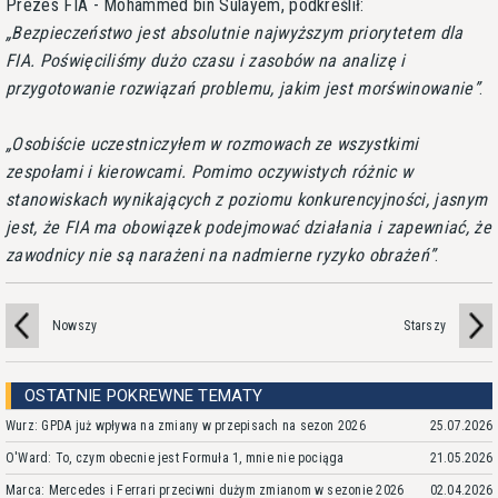
Prezes FIA - Mohammed bin Sulayem, podkreślił:
Bezpieczeństwo jest absolutnie najwyższym priorytetem dla
FIA. Poświęciliśmy dużo czasu i zasobów na analizę i
przygotowanie rozwiązań problemu, jakim jest morświnowanie
.
Osobiście uczestniczyłem w rozmowach ze wszystkimi
zespołami i kierowcami. Pomimo oczywistych różnic w
stanowiskach wynikających z poziomu konkurencyjności, jasnym
jest, że FIA ma obowiązek podejmować działania i zapewniać, że
zawodnicy nie są narażeni na nadmierne ryzyko obrażeń
.
Nowszy
Starszy
OSTATNIE POKREWNE TEMATY
Wurz: GPDA już wpływa na zmiany w przepisach na sezon 2026
25.07.2026
O'Ward: To, czym obecnie jest Formuła 1, mnie nie pociąga
21.05.2026
Marca: Mercedes i Ferrari przeciwni dużym zmianom w sezonie 2026
02.04.2026