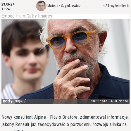
23.06.24
571
Mateusz Szymkiewicz
wyświetlenia
11:24
Embed from Getty Images
Nowy konsultant Alpine - Flavio Briatore, zdementował informacje,
jakoby Renault już zadecydowało o porzuceniu rozwoju silnika na