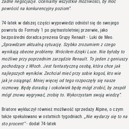
żadne negocjacje. Oceniamy wszystkie możliwości, by móc
powrócić na konkurencyjny poziom
.
74-latek w dalszej części wypowiedzi odniósł się do swojego
powrotu do Formuły 1 po piętnastoletniej przerwie, jako
bezpośredni doradca prezesa Grupy Renault - Luki de Meo.
Sprawdzam aktualną sytuację. Szybko zrozumiem z czego
wynikają obecne problemy. Wróciłem dzięki Luce. Nie byłoby to
możliwe przy poprzednim zarządzie Renault. To jeden z geniuszy
pochodzący z Włoch. Jest fantastyczną osobą, która chce jak
najlepszych wyników. Zechciał mieć przy sobie kogoś, kto wie
jak je osiągnąć. Mniej więcej od tego rozpoczęły się nasze
rozmowy. Będę doradcą i cokolwiek będę mógł zrobić, by zespół
mógł znowu wygrywać, zrobię to. Wykorzystam swoją wiedzę
.
Briatore wykluczył również możliwość sprzedaży Alpine, o czym
także spekulowano w ostatnich tygodniach.
Nie wydarzy się to na
sto procent
- dodał 74-latek