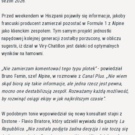
sezon 2026.
Przed weekendem w Hiszpanii pojawiły się informacje, jakoby
francuski producent zamierzał pozostać w Formule 1 z Alpine
jako klienckim zespołem. Tym samym projekt jednostki
napędowej kolejnej generacji zostałby porzucony, w obliczu
sugestii, iż dział w Viry-Chatillon jest daleki od optymalnych
wyników na hamowni.
Nie zamierzam komentować tego typu plotek
- powiedział
Bruno Famin, szef Alpine, w rozmowie z
Canal Plus
.
Nie wiem
skąd biorą się takie informacje, ale jedna rzecz jest pewna,
mocno one destabilizują zespół. Rozważamy każdą możliwość,
by rozwinąć osiągi ekipy w jak najkrótszym czasie
.
W podobnym tonie wypowiedział się nowy konsultant stajni z
Enstone - Flavio Briatore, który udzielił wywiadu dla gazety
La
Repubblica
.
Nie została podjęta żadna decyzja i nie toczą się