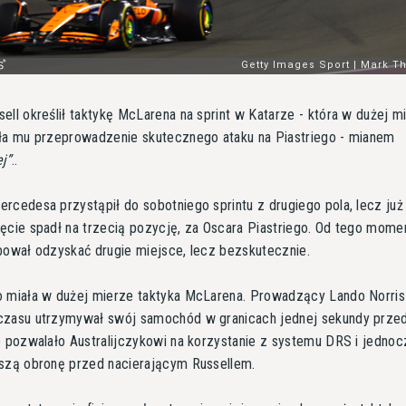
ell określił taktykę McLarena na sprint w Katarze - która w dużej m
ła mu przeprowadzenie skutecznego ataku na Piastriego - mianem
ej
..
rcedesa przystąpił do sobotniego sprintu z drugiego pola, lecz już
ęcie spadł na trzecią pozycję, za Oscara Piastriego. Od tego mome
bował odzyskać drugie miejsce, lecz bezskutecznie.
o miała w dużej mierze taktyka McLarena. Prowadzący Lando Norris
czasu utrzymywał swój samochód w granicach jednej sekundy prze
o pozwalało Australijczykowi na korzystanie z systemu DRS i jednoc
szą obronę przed nacierającym Russellem.