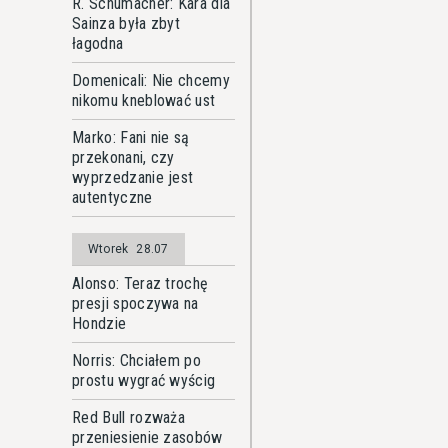
R. Schumacher: Kara dla
Sainza była zbyt
łagodna
Domenicali: Nie chcemy
nikomu kneblować ust
Marko: Fani nie są
przekonani, czy
wyprzedzanie jest
autentyczne
Wtorek
28.07
Alonso: Teraz trochę
presji spoczywa na
Hondzie
Norris: Chciałem po
prostu wygrać wyścig
Red Bull rozważa
przeniesienie zasobów