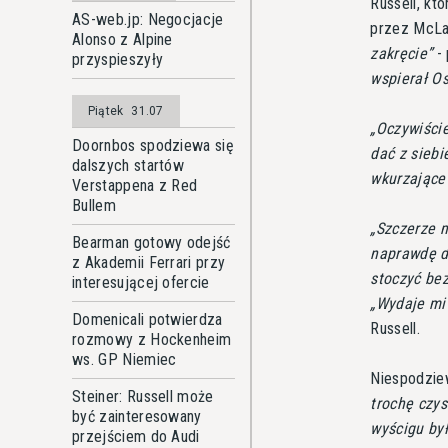
Russell, kt
AS-web.jp: Negocjacje
przez McLa
Alonso z Alpine
zakręcie
- 
przyspieszyły
wspierał O
Piątek
31.07
Oczywiście
Doornbos spodziewa się
dać z siebi
dalszych startów
wkurzające
Verstappena z Red
Bullem
Szczerze m
Bearman gotowy odejść
naprawdę d
z Akademii Ferrari przy
stoczyć be
interesującej ofercie
Wydaje mi 
Domenicali potwierdza
Russell.
rozmowy z Hockenheim
ws. GP Niemiec
Niespodziew
Steiner: Russell może
trochę czys
być zainteresowany
wyścigu był
przejściem do Audi