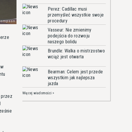
Perez: Cadillac musi
przemyśleć wszystkie swoje
procedury
Vasseur: Nie zmienimy
podejścia do rozwoju
ierze
naszego bolidu
Brundle: Walka o mistrzostwo
wciąż jest otwarta
 w
Bearman: Celem jest przede
ntu
wszystkim jak najlepsza
jazda
Więcej wiadomości >
 przez
d
ześnie