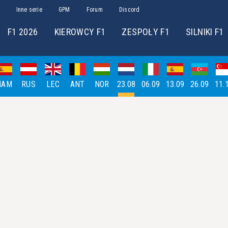
Inne serie
GPM
Forum
Discord
F1 2026
KIEROWCY F1
ZESPOŁY F1
SILNIKI F1
HAM
RUS
LEC
ANT
NOR
23.08
06.09
13.09
26.09
11.