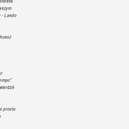
 obrana
rwszym
e - Lando
Chcesz
c
tempo
.
wierdził
o prostu
a