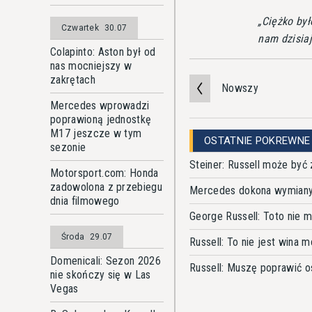
Ciężko by
Czwartek
30.07
nam dzisia
Colapinto: Aston był od
nas mocniejszy w
zakrętach
Nowszy
Mercedes wprowadzi
poprawioną jednostkę
M17 jeszcze w tym
OSTATNIE POKREWNE
sezonie
Steiner: Russell może być
Motorsport.com: Honda
zadowolona z przebiegu
Mercedes dokona wymiany j
dnia filmowego
George Russell: Toto nie 
Środa
29.07
Russell: To nie jest wina m
Domenicali: Sezon 2026
Russell: Muszę poprawić os
nie skończy się w Las
Vegas