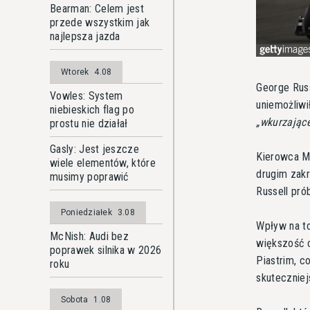
Bearman: Celem jest
przede wszystkim jak
najlepsza jazda
Wtorek
4.08
George Russ
Vowles: System
uniemożliwi
niebieskich flag po
wkurzając
prostu nie działał
Gasly: Jest jeszcze
Kierowca Me
wiele elementów, które
drugim zakr
musimy poprawić
Russell pró
Poniedziałek
3.08
Wpływ na t
McNish: Audi bez
większość 
poprawek silnika w 2026
Piastrim, c
roku
skuteczniej
Sobota
1.08