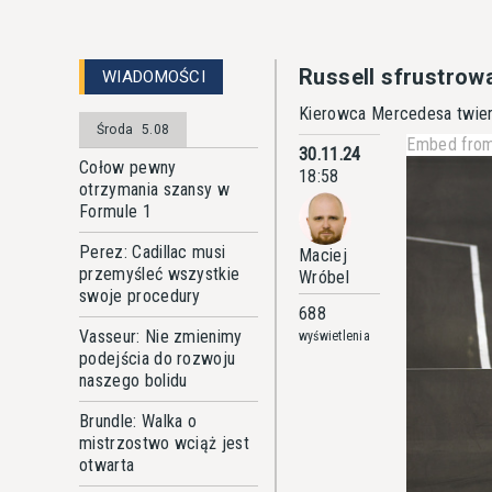
Russell sfrustrow
WIADOMOŚCI
Kierowca Mercedesa twier
Środa
5.08
Embed from
30.11.24
Cołow pewny
18:58
otrzymania szansy w
Formule 1
Perez: Cadillac musi
Maciej
przemyśleć wszystkie
Wróbel
swoje procedury
688
Vasseur: Nie zmienimy
wyświetlenia
podejścia do rozwoju
naszego bolidu
Brundle: Walka o
mistrzostwo wciąż jest
otwarta