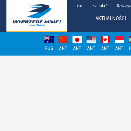
Start
Formuła 1
R. Kubica
AKTUALNOŚCI
RUS
ANT
ANT
ANT
ANT
ANT