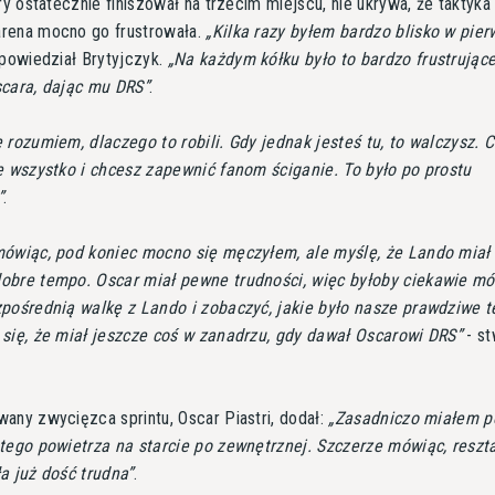
óry ostatecznie finiszował na trzecim miejscu, nie ukrywa, że taktyka
rena mocno go frustrowała.
Kilka razy byłem bardzo blisko w pie
powiedział Brytyjczyk.
Na każdym kółku było to bardzo frustrując
scara, dając mu DRS
.
 rozumiem, dlaczego to robili. Gdy jednak jesteś tu, to walczysz. 
e wszystko i chcesz zapewnić fanom ściganie. To było po prostu
.
ówiąc, pod koniec mocno się męczyłem, ale myślę, że Lando miał
obre tempo. Oscar miał pewne trudności, więc byłoby ciekawie mó
zpośrednią walkę z Lando i zobaczyć, jakie było nasze prawdziwe 
się, że miał jeszcze coś w zanadrzu, gdy dawał Oscarowi DRS
- st
any zwycięzca sprintu, Oscar Piastri, dodał:
Zasadniczo miałem p
tego powietrza na starcie po zewnętrznej. Szczerze mówiąc, reszt
a już dość trudna
.