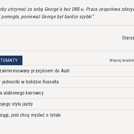
łoby utrzymać za sobą George'a bez DRS-u. Praca zespołowa zdec
j pomogła, ponieważ George był bardzo szybki
.
Stars
 TEMATY
Więcej wiado
 zainteresowany przejściem do Audi
ednostki w bolidzie Russella
ma ulubionego kierowcy
ojego stylu jazdy
iągi, jesli chcę myśleć o tytule