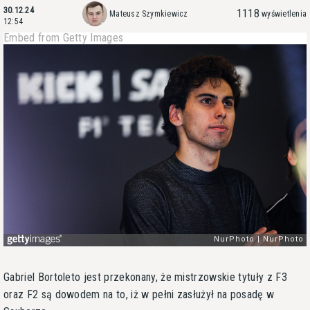
30.12.24
1118
Mateusz Szymkiewicz
wyświetlenia
12:54
Embed from Getty Images
Gabriel Bortoleto jest przekonany, że mistrzowskie tytuły z F3
oraz F2 są dowodem na to, iż w pełni zasłużył na posadę w