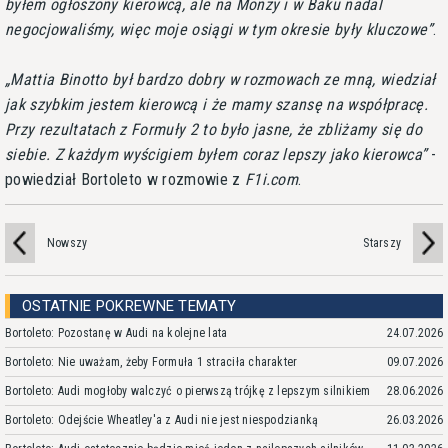
byłem ogłoszony kierowcą, ale na Monzy i w Baku nadal
negocjowaliśmy, więc moje osiągi w tym okresie były kluczowe
.
Mattia Binotto był bardzo dobry w rozmowach ze mną, wiedział
jak szybkim jestem kierowcą i że mamy szansę na współpracę.
Przy rezultatach z Formuły 2 to było jasne, że zbliżamy się do
siebie. Z każdym wyścigiem byłem coraz lepszy jako kierowca
-
powiedział Bortoleto w rozmowie z
F1i.com
.
Nowszy
Starszy
OSTATNIE POKREWNE TEMATY
Bortoleto: Pozostanę w Audi na kolejne lata
24.07.2026
Bortoleto: Nie uważam, żeby Formuła 1 straciła charakter
09.07.2026
Bortoleto: Audi mogłoby walczyć o pierwszą trójkę z lepszym silnikiem
28.06.2026
Bortoleto: Odejście Wheatley'a z Audi nie jest niespodzianką
26.03.2026