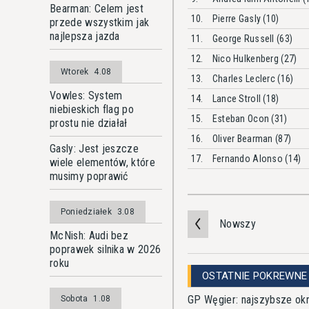
Bearman: Celem jest
10.
Pierre Gasly (10)
przede wszystkim jak
najlepsza jazda
11.
George Russell (63)
12.
Nico Hulkenberg (27)
Wtorek
4.08
13.
Charles Leclerc (16)
Vowles: System
14.
Lance Stroll (18)
niebieskich flag po
15.
Esteban Ocon (31)
prostu nie działał
16.
Oliver Bearman (87)
Gasly: Jest jeszcze
17.
Fernando Alonso (14)
wiele elementów, które
musimy poprawić
Poniedziałek
3.08
Nowszy
McNish: Audi bez
poprawek silnika w 2026
roku
OSTATNIE POKREWNE
GP Węgier: najszybsze ok
Sobota
1.08