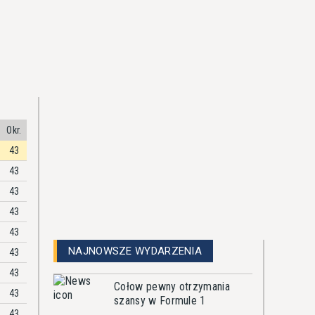
Okr.
43
43
43
43
43
NAJNOWSZE WYDARZENIA
43
43
Cołow pewny otrzymania
43
szansy w Formule 1
43