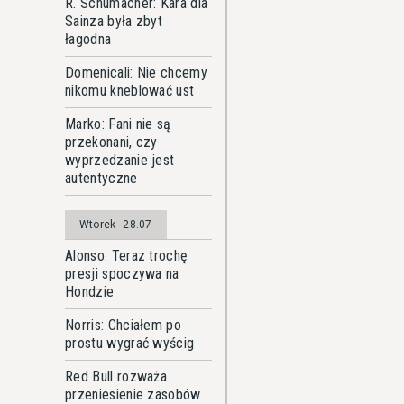
R. Schumacher: Kara dla
Sainza była zbyt
łagodna
Domenicali: Nie chcemy
nikomu kneblować ust
Marko: Fani nie są
przekonani, czy
wyprzedzanie jest
autentyczne
Wtorek
28.07
Alonso: Teraz trochę
presji spoczywa na
Hondzie
Norris: Chciałem po
prostu wygrać wyścig
Red Bull rozważa
przeniesienie zasobów