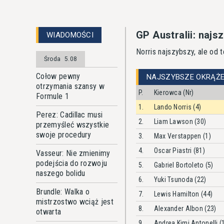
GP Australii: naj
WIADOMOŚCI
Norris najszybszy, ale od
Środa
5.08
Cołow pewny
NAJSZYBSZE OKRĄŻE
otrzymania szansy w
P.
Kierowca (Nr)
Formule 1
1.
Lando Norris (4)
Perez: Cadillac musi
2.
Liam Lawson (30)
przemyśleć wszystkie
swoje procedury
3.
Max Verstappen (1)
4.
Oscar Piastri (81)
Vasseur: Nie zmienimy
podejścia do rozwoju
5.
Gabriel Bortoleto (5)
naszego bolidu
6.
Yuki Tsunoda (22)
Brundle: Walka o
7.
Lewis Hamilton (44)
mistrzostwo wciąż jest
8.
Alexander Albon (23)
otwarta
9.
Andrea Kimi Antonelli (