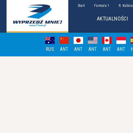
Start
Formuła 1
R. Kubica
AKTUALNOŚCI
RUS
ANT
ANT
ANT
ANT
ANT