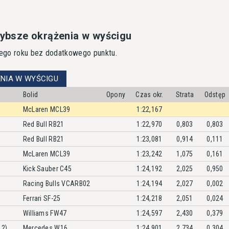
szybsze okrążenia w wyścigu
 tego roku bez dodatkowego punktu.
NIA W WYŚCIGU
Bolid
Opony
Czas okr.
Strata
Odstęp
McLaren MCL39
1:22,167
Red Bull RB21
1:22,970
0,803
0,803
Red Bull RB21
1:23,081
0,914
0,111
McLaren MCL39
1:23,242
1,075
0,161
Kick Sauber C45
1:24,192
2,025
0,950
Racing Bulls VCARB02
1:24,194
2,027
0,002
Ferrari SF-25
1:24,218
2,051
0,024
Williams FW47
1:24,597
2,430
0,379
12)
Mercedes W16
1:24,901
2,734
0,304