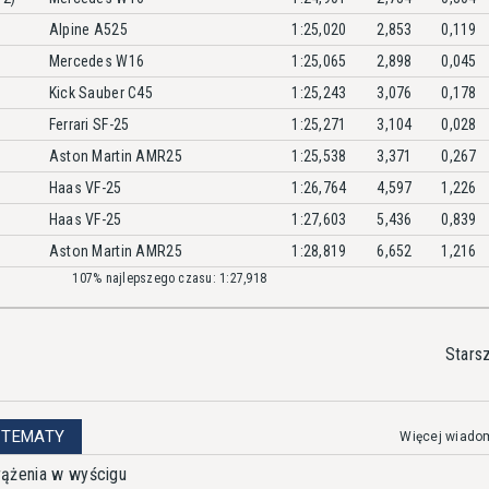
Alpine A525
1:25,020
2,853
0,119
Mercedes W16
1:25,065
2,898
0,045
Kick Sauber C45
1:25,243
3,076
0,178
Ferrari SF-25
1:25,271
3,104
0,028
Aston Martin AMR25
1:25,538
3,371
0,267
Haas VF-25
1:26,764
4,597
1,226
Haas VF-25
1:27,603
5,436
0,839
Aston Martin AMR25
1:28,819
6,652
1,216
107% najlepszego czasu: 1:27,918
Stars
 TEMATY
Więcej wiado
rążenia w wyścigu