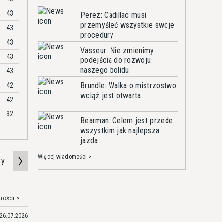
43
Perez: Cadillac musi
przemyśleć wszystkie swoje
43
procedury
43
Vasseur: Nie zmienimy
43
podejścia do rozwoju
naszego bolidu
43
Brundle: Walka o mistrzostwo
42
wciąż jest otwarta
42
32
Bearman: Celem jest przede
wszystkim jak najlepsza
jazda
Więcej wiadomości >
zy
mości >
26.07.2026