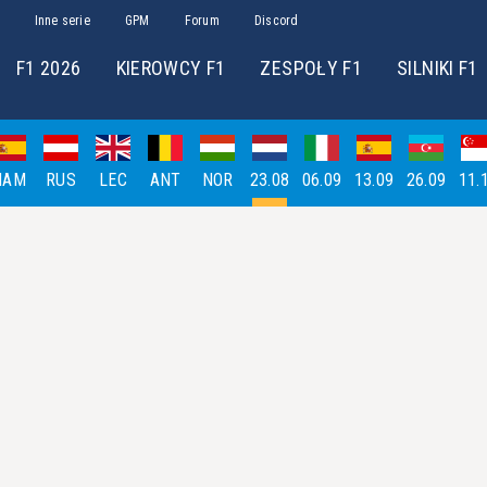
Inne serie
GPM
Forum
Discord
F1 2026
KIEROWCY F1
ZESPOŁY F1
SILNIKI F1
HAM
RUS
LEC
ANT
NOR
23.08
06.09
13.09
26.09
11.