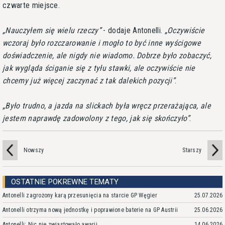
czwarte miejsce.
Nauczyłem się wielu rzeczy
- dodaje Antonelli.
Oczywiście
wczoraj było rozczarowanie i mogło to być inne wyścigowe
doświadczenie, ale nigdy nie wiadomo. Dobrze było zobaczyć,
jak wygląda ściganie się z tyłu stawki, ale oczywiście nie
chcemy już więcej zaczynać z tak dalekich pozycji
.
Było trudno, a jazda na slickach była wręcz przerażająca, ale
jestem naprawdę zadowolony z tego, jak się skończyło
.
Nowszy
Starszy
OSTATNIE POKREWNE TEMATY
Antonelli zagrożony karą przesunięcia na starcie GP Węgier
25.07.2026
Antonelli otrzyma nową jednostkę i poprawione baterie na GP Austrii
25.06.2026
Antonelli: Nic nie zwiastowało awarii
14.06.2026