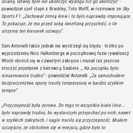
ścianę, łatwiej było nie ukończyć wyścigu niż go ukończyć
-
powiedział szef stajni z Brackley, Toto Wolff, w rozmowie ze
Sky
Sports F1
.
Zachował zimną krew i to było naprawdę imponujące.
To pokazuje, że ma przed sobą świetlaną przyszłość, o ile
utrzyma ten kierunek rozwoju
.
Sam Antonelli także jednak nie wystrzegł się błędu - krótko po
wyprzedzeniu Nico Hulkenberga w początkowej fazie rywalizacji
Włoch obrócił się w czwartym zakręcie i musiał raz jeszcze
stoczyć pojedynek z kierowcą Saubera.
Na początku było
niesamowicie trudno
- powiedział Antonelli.
Za samochodem
bezpieczeństwa opony traciły temperaturę w bardzo szybkim
tempie
.
Przyczepność była zerowa. Do tego te wszystkie białe linie...
było naprawdę trudno, bo wystarczyło przejechać po nich, nawet
w szybkich zakrętach, i nagle traciło się przyczepność. Miałem
szczęście, że obróciłem się w miejscu, gdzie było to