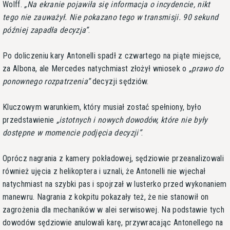
Wolff.
Na ekranie pojawiła się informacja o incydencie, nikt
tego nie zauważył. Nie pokazano tego w transmisji. 90 sekund
później zapadła decyzja
.
Po doliczeniu kary Antonelli spadł z czwartego na piąte miejsce,
za Albona, ale Mercedes natychmiast złożył wniosek o
prawo do
ponownego rozpatrzenia
decyzji sędziów.
Kluczowym warunkiem, który musiał zostać spełniony, było
przedstawienie
istotnych i nowych dowodów, które nie były
dostępne w momencie podjęcia decyzji
.
Oprócz nagrania z kamery pokładowej, sędziowie przeanalizowali
również ujęcia z helikoptera i uznali, że Antonelli nie wjechał
natychmiast na szybki pas i spojrzał w lusterko przed wykonaniem
manewru. Nagrania z kokpitu pokazały też, że nie stanowił on
zagrożenia dla mechaników w alei serwisowej. Na podstawie tych
dowodów sędziowie anulowali karę, przywracając Antonellego na