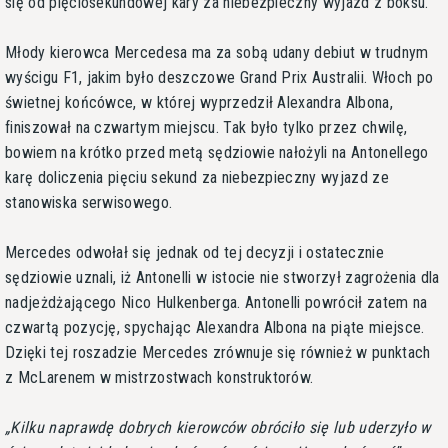
się od pięciosekundowej kary za niebezpieczny wyjazd z boksu.
Młody kierowca Mercedesa ma za sobą udany debiut w trudnym
wyścigu F1, jakim było deszczowe Grand Prix Australii. Włoch po
świetnej końcówce, w której wyprzedził Alexandra Albona,
finiszował na czwartym miejscu. Tak było tylko przez chwilę,
bowiem na krótko przed metą sędziowie nałożyli na Antonellego
karę doliczenia pięciu sekund za niebezpieczny wyjazd ze
stanowiska serwisowego.
Mercedes odwołał się jednak od tej decyzji i ostatecznie
sędziowie uznali, iż Antonelli w istocie nie stworzył zagrożenia dla
nadjeżdżającego Nico Hulkenberga. Antonelli powrócił zatem na
czwartą pozycję, spychając Alexandra Albona na piąte miejsce.
Dzięki tej roszadzie Mercedes zrównuje się również w punktach
z McLarenem w mistrzostwach konstruktorów.
Kilku naprawdę dobrych kierowców obróciło się lub uderzyło w