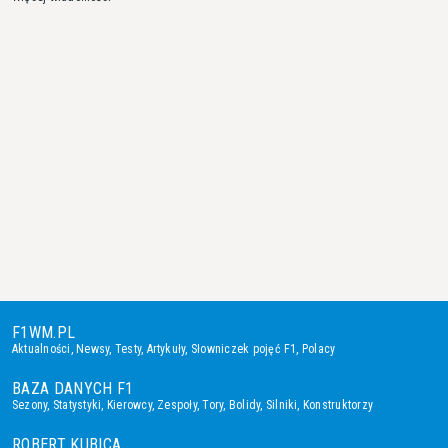
F1WM.PL
Aktualności
,
Newsy
,
Testy
,
Artykuły
,
Słowniczek pojęć F1
,
Polacy
BAZA DANYCH F1
Sezony
,
Statystyki
,
Kierowcy
,
Zespoły
,
Tory
,
Bolidy
,
Silniki
,
Konstruktorzy
ROBERT KUBICA