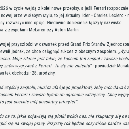
026 w życie wejdą z kolei nowe przepisy, a jeśli Ferrari rozpocznie
nowej erze w słabym stylu, to jej aktualny lider - Charles Leclerc -
y rozważyć inne opcje. Niedawne doniesienia łączyły nazwisko
ka z zespołami McLaren czy Aston Martin.
wojej przyszłości w czwartek przed Grand Prix Stanów Zjednoczon
pewnił jednak, że chce osiągnąć sukces z obecnym zespołem.
Wyra
jasno. Moje zdanie jest takie, że kocham ten zespół i zawsze koc
cę znów wygrywać z Ferrari - to się nie zmienia
- powiedział Monak
artek obchodził 28. urodziny.
eś częścią zespołu, musisz ufać jego projektowi, żeby móc dawać z
Kocham Ferrari i zawsze byłem im ogromnie wdzięczny. Chcę wygr
 to jest obecnie mój absolutny priorytet
.
u na to, jakie pojawiają się plotki wokół nas, nie skupiamy się na 
ić się na swojej pracy. Przyszły rok będzie oczywiście bardzo waż