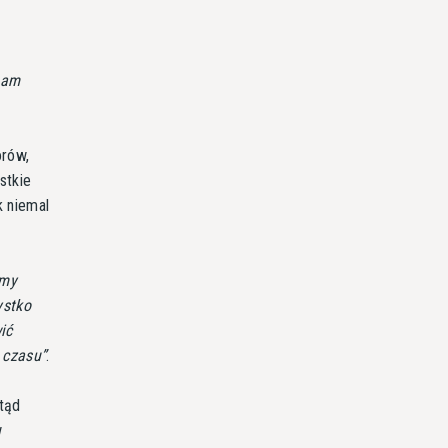
nam
orów,
stkie
k niemal
amy
ystko
ić
 czasu
.
otąd
w