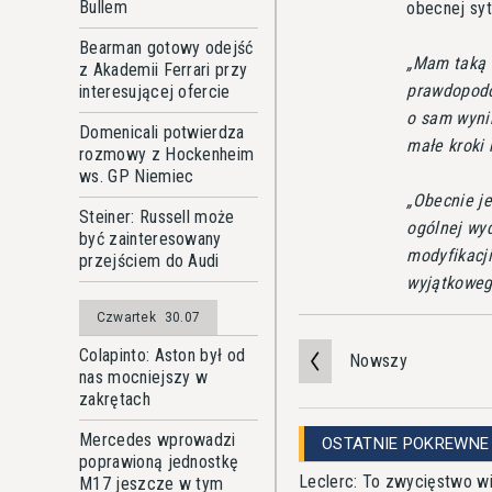
Bullem
obecnej syt
Bearman gotowy odejść
Mam taką n
z Akademii Ferrari przy
prawdopod
interesującej ofercie
o sam wynik
Domenicali potwierdza
małe kroki
rozmowy z Hockenheim
ws. GP Niemiec
Obecnie j
Steiner: Russell może
ogólnej wyd
być zainteresowany
modyfikacj
przejściem do Audi
wyjątkoweg
Czwartek
30.07
Colapinto: Aston był od
Nowszy
nas mocniejszy w
zakrętach
Mercedes wprowadzi
OSTATNIE POKREWNE
poprawioną jednostkę
Leclerc: To zwycięstwo wi
M17 jeszcze w tym