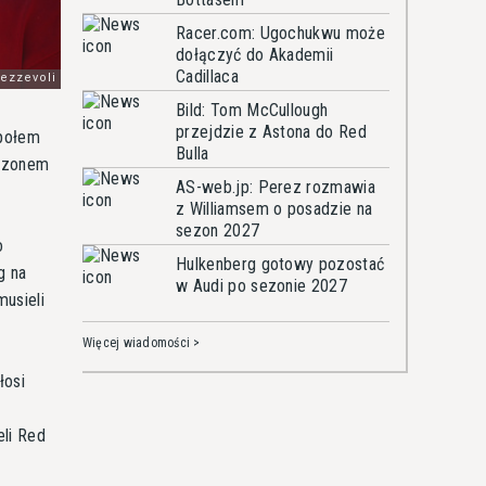
Racer.com: Ugochukwu może
dołączyć do Akademii
Cadillaca
Bild: Tom McCullough
przejdzie z Astona do Red
społem
Bulla
sezonem
AS-web.jp: Perez rozmawia
z Williamsem o posadzie na
sezon 2027
o
Hulkenberg gotowy pozostać
g na
w Audi po sezonie 2027
musieli
Więcej wiadomości >
łosi
li Red