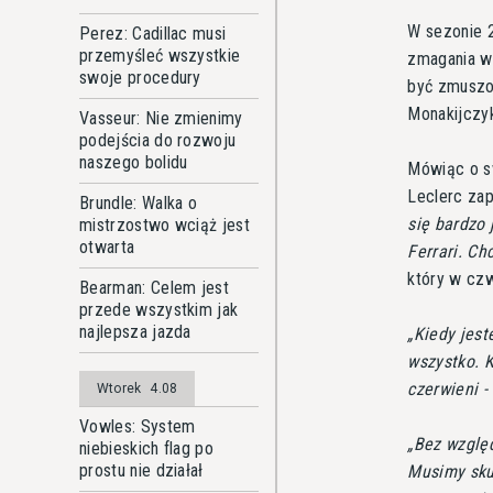
W sezonie 2
Perez: Cadillac musi
przemyśleć wszystkie
zmagania w 
swoje procedury
być zmuszon
Monakijczy
Vasseur: Nie zmienimy
podejścia do rozwoju
naszego bolidu
Mówiąc o s
Leclerc za
Brundle: Walka o
się bardzo 
mistrzostwo wciąż jest
otwarta
Ferrari. Ch
który w czw
Bearman: Celem jest
przede wszystkim jak
najlepsza jazda
Kiedy jest
wszystko. 
czerwieni -
Wtorek
4.08
Vowles: System
Bez względ
niebieskich flag po
prostu nie działał
Musimy skup