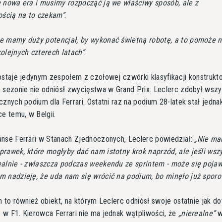
 nowa era i musimy rozpocząć ją we właściwy sposób, ale z
ością na to czekam
.
e mamy duży potencjał, by wykonać świetną robotę, a to pomoże 
olejnych czterech latach
.
ostaje jedynym zespołem z czołowej czwórki klasyfikacji konstrukt
 sezonie nie odniósł zwycięstwa w Grand Prix. Leclerc zdobył wszy
cznych podium dla Ferrari. Ostatni raz na podium 28-latek stał jedna
ce temu, w Belgii.
nse Ferrari w Stanach Zjednoczonych, Leclerc powiedział:
Nie m
rawek, które mogłyby dać nam istotny krok naprzód, ale jeśli wsz
ealnie - zwłaszcza podczas weekendu ze sprintem - może się pojaw
m nadzieję, że uda nam się wrócić na podium, bo minęło już sporo
n to również obiekt, na którym Leclerc odniósł swoje ostatnie jak d
w F1. Kierowca Ferrari nie ma jednak wątpliwości, że
nierealne