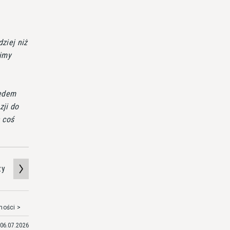
ziej niż
bimy
lędem
zji do
 coś
zy
mości >
06.07.2026