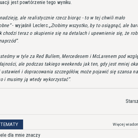
uacji jest powtórzenie tego wyniku.
adzieję, ale realistycznie rzecz biorąc - to w tej chwili mało
obne
- wyjaśnił Leclerc.
Zrobimy wszystko, by to osiągnąć, ale bard
 chodzi teraz o skupienie się na detalach i upewnienie się, że ro
 naprzód
.
esteśmy w tyle za Red Bullem, Mercedesem i McLarenem pod wzg
ajności, ale podczas takiego weekendu jak ten, gdy jest mniej oka
i ustawień i dopracowania szczegółów, może pojawić się szansa na
o i musimy ją wtedy wykorzystać
.
Stars
 TEMATY
Więcej wiado
ele dla mnie znaczy