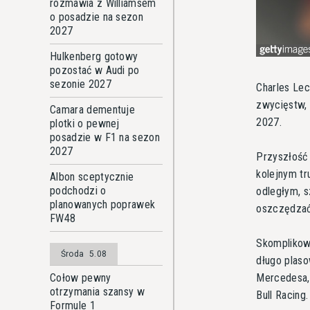
rozmawia z Williamsem
o posadzie na sezon
2027
Hulkenberg gotowy
pozostać w Audi po
sezonie 2027
Charles Lec
zwycięstw, 
Camara dementuje
2027.
plotki o pewnej
posadzie w F1 na sezon
2027
Przyszłość 
kolejnym tr
Albon sceptycznie
podchodzi o
odległym, s
planowanych poprawek
oszczędzać 
FW48
Skomplikowa
Środa
5.08
długo plaso
Mercedesa,
Cołow pewny
otrzymania szansy w
Bull Racing.
Formule 1