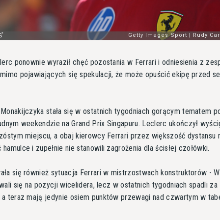
lerc ponownie wyraził chęć pozostania w Ferrari i odniesienia z ze
mimo pojawiających się spekulacji, że może opuścić ekipę przed 
Monakijczyka stała się w ostatnich tygodniach gorącym tematem p
udnym weekendzie na Grand Prix Singapuru. Leclerc ukończył wyści
zóstym miejscu, a obaj kierowcy Ferrari przez większość dystansu 
hamulce i zupełnie nie stanowili zagrożenia dla ścisłej czołówki.
ła się również sytuacja Ferrari w mistrzostwach konstruktorów - W
wali się na pozycji wicelidera, lecz w ostatnich tygodniach spadli za
 a teraz mają jedynie osiem punktów przewagi nad czwartym w tabe