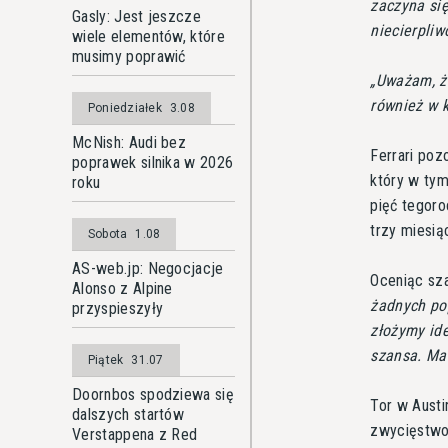
zaczyna się
Gasly: Jest jeszcze
niecierpliw
wiele elementów, które
musimy poprawić
Uważam, ż
również w k
Poniedziałek
3.08
McNish: Audi bez
Ferrari poz
poprawek silnika w 2026
który w tym
roku
pięć tegoro
trzy miesią
Sobota
1.08
AS-web.jp: Negocjacje
Oceniąc sza
Alonso z Alpine
żadnych pop
przyspieszyły
złożymy id
szansa. Ma
Piątek
31.07
Doornbos spodziewa się
Tor w Austi
dalszych startów
zwycięstwo 
Verstappena z Red