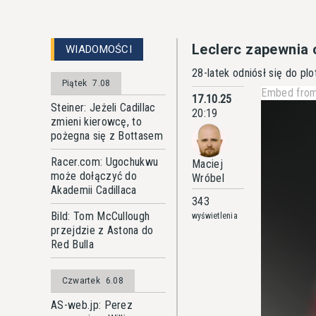
Leclerc zapewnia o
WIADOMOŚCI
28-latek odniósł się do pl
Piątek
7.08
Embed from
17.10.25
Steiner: Jeżeli Cadillac
20:19
zmieni kierowcę, to
pożegna się z Bottasem
Racer.com: Ugochukwu
Maciej
może dołączyć do
Wróbel
Akademii Cadillaca
343
Bild: Tom McCullough
wyświetlenia
przejdzie z Astona do
Red Bulla
Czwartek
6.08
AS-web.jp: Perez