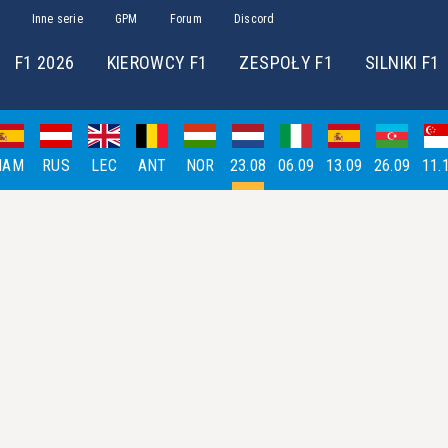
Inne serie
GPM
Forum
Discord
F1 2026
KIEROWCY F1
ZESPOŁY F1
SILNIKI F1
HAM
RUS
LEC
ANT
NOR
23.08
06.09
13.09
26.09
11.