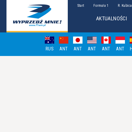
Start
Formuła 1
R. Kubica
AKTUALNOŚCI
RUS
ANT
ANT
ANT
ANT
ANT