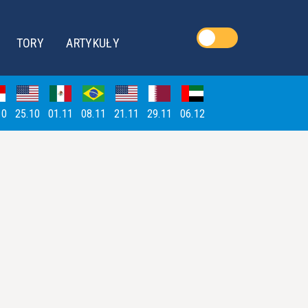
TORY
ARTYKUŁY
10
25.10
01.11
08.11
21.11
29.11
06.12