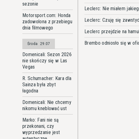
sezonie
Leclerc: Nie miałem jakie
Motorsport.com: Honda
Leclerc: Czuję się zawsty
zadowolona z przebiegu
dnia filmowego
Leclerc przejdzie na hamul
Brembo odniosło się w ofi
Środa
29.07
Domenicali: Sezon 2026
nie skończy się w Las
Vegas
R. Schumacher: Kara dla
Sainza była zbyt
łagodna
Domenicali: Nie chcemy
nikomu kneblować ust
Marko: Fani nie są
przekonani, czy
wyprzedzanie jest
autentyczne