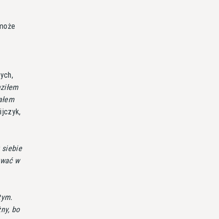
 może
ych,
ziłem
hałem
ijczyk,
 siebie
ywać w
tym.
ny, bo