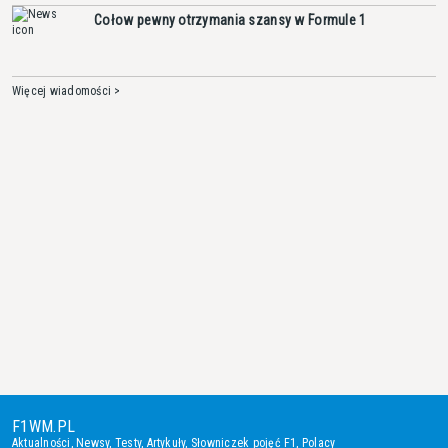
Cołow pewny otrzymania szansy w Formule 1
Więcej wiadomości >
F1WM.PL
Aktualności
,
Newsy
,
Testy
,
Artykuły
,
Słowniczek pojęć F1
,
Polacy