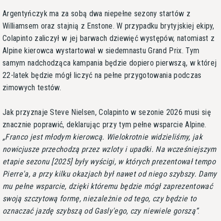
Argentyńczyk ma za sobą dwa niepełne sezony startów z
Williamsem oraz stajnią z Enstone. W przypadku brytyjskiej ekipy,
Colapinto zaliczył w jej barwach dziewięć występów, natomiast z
Alpine kierowca wystartował w siedemnastu Grand Prix. Tym
samym nadchodząca kampania będzie dopiero pierwszą, w której
22-latek będzie mógł liczyć na pełne przygotowania podczas
zimowych testów.
Jak przyznaje Steve Nielsen, Colapinto w sezonie 2026 musi się
znacznie poprawić, deklarując przy tym pełne wsparcie Alpine.
Franco jest młodym kierowcą. Wielokrotnie widzieliśmy, jak
nowicjusze przechodzą przez wzloty i upadki. Na wcześniejszym
etapie sezonu [2025] były wyścigi, w których prezentował tempo
Pierre'a, a przy kilku okazjach był nawet od niego szybszy. Damy
mu pełne wsparcie, dzięki któremu będzie mógł zaprezentować
swoją szczytową formę, niezależnie od tego, czy będzie to
oznaczać jazdę szybszą od Gasly'ego, czy niewiele gorszą
.