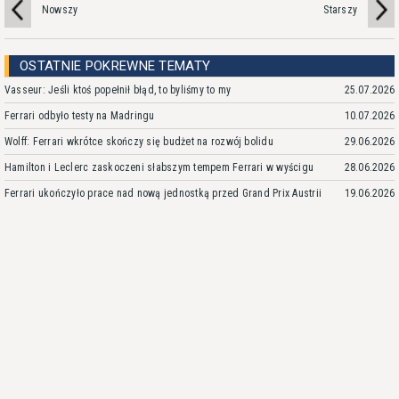
Nowszy
Starszy
OSTATNIE POKREWNE TEMATY
Vasseur: Jeśli ktoś popełnił błąd, to byliśmy to my
25.07.2026
Ferrari odbyło testy na Madringu
10.07.2026
Wolff: Ferrari wkrótce skończy się budżet na rozwój bolidu
29.06.2026
Hamilton i Leclerc zaskoczeni słabszym tempem Ferrari w wyścigu
28.06.2026
Ferrari ukończyło prace nad nową jednostką przed Grand Prix Austrii
19.06.2026