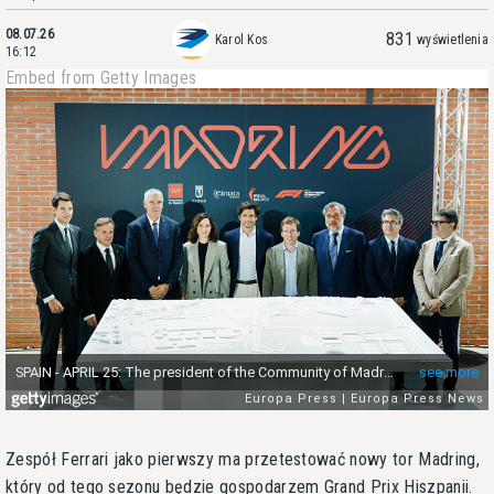
08.07.26
831
Karol Kos
wyświetlenia
16:12
Embed from Getty Images
Zespół Ferrari jako pierwszy ma przetestować nowy tor Madring,
który od tego sezonu będzie gospodarzem Grand Prix Hiszpanii.