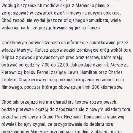
Według hiszpańskich mediów ekipa z Maranello planuje
zorganizować w czwartek dzień filmowy na nowym obiekcie.
Choć zespół nie wydał jeszcze oficjalnego komunikatu, wiele
wskazuje na to, że przygotowania są już na finiszu.
Dodatkowym potwierdzeniem są informacje opublikowane przez
władze Madrytu. Ratusz zapowiedział zamknięcie dróg wokół toru
9 lipca z powodu prowadzonych prac oraz testów, które mają
potrwać od godziny 7:00 do 22:00. Jak podaje dziennik
Marca
za
kierownicą bolidu Ferrari zasiądą Lewis Hamilton oraz Charles
Leclerc. Obaj kierowcy mają pokonać okrążenia w ramach dnia
filmowego, podczas którego obowiązuje limit 200 kilometrów.
Choć taki przejazd nie ma charakteru testów rozwojowych,
będzie pierwszą okazją do zapoznania się z nowym układem toru
przed wrześniowym Grand Prix Hiszpanii. Doniesienia stanowią
również kolejny sygnał, że przygotowania do debiutu toru
położonego w Madrycie przebiegają zgodnie z planem, mimo