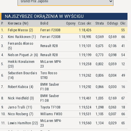
NAJSZYBSZE OKRĄŻENIA W WYŚCIGU
P.
Kierowca (Nr)
Bolid
Opony
Czas okr.
Strata
Odstęp
Okr.
1.
Felipe Massa (2)
Ferrari F2008
1:18,426
55
2.
Kimi Raikkonen (1)
Ferrari F2008
1:18,995
0,569
0,569
66
Fernando Alonso
3.
Renault R28
1:19,101
0,675
0,106
41
(5)
4.
Nelson Piquet Jr (6)
Renault R28
1:19,199
0,773
0,098
54
Heikki Kovalainen
McLaren MP4-
5.
1:19,258
0,832
0,059
12
(23)
23
Sebastien Bourdais
Toro Rosso
6.
1:19,262
0,836
0,004
49
(14)
STR3
BMW Sauber
7.
Robert Kubica (4)
1:19,292
0,866
0,030
16
F1.08
BMW Sauber
8.
Nick Heidfeld (3)
1:19,461
1,035
0,169
67
F1.08
9.
Jarno Trulli (11)
Toyota TF108
1:19,524
1,098
0,063
18
10.
Nico Rosberg (7)
Williams FW30
1:19,531
1,105
0,007
66
McLaren MP4-
11.
Lewis Hamilton (22)
1:19,560
1,134
0,029
65
23