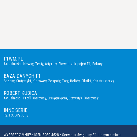
F1WM.PL
Aktualności
,
Newsy
,
Testy
,
Artykuły
,
Słowniczek pojęć F1
,
Polacy
BAZA DANYCH F1
Sezony
,
Statystyki
,
Kierowcy
,
Zespoły
,
Tory
,
Bolidy
,
Silniki
,
Konstruktorzy
ROBERT KUBICA
Aktualności
,
Profil kierowcy
,
Osiągnięcia
,
Statystyki kierowcy
INNE SERIE
F2
,
F3
,
GP2
,
GP3
WYPRZEDŹ MNIE! • ISSN 2080-4628 • Serwis poświęcony F1 i innym seriom