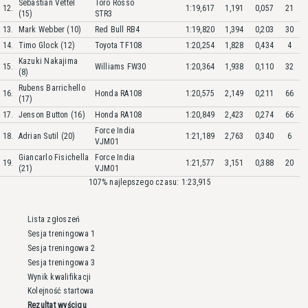
Sebastian Vettel
Toro Rosso
12.
1:19,617
1,191
0,057
21
(15)
STR3
13.
Mark Webber (10)
Red Bull RB4
1:19,820
1,394
0,203
30
14.
Timo Glock (12)
Toyota TF108
1:20,254
1,828
0,434
4
Kazuki Nakajima
15.
Williams FW30
1:20,364
1,938
0,110
32
(8)
Rubens Barrichello
16.
Honda RA108
1:20,575
2,149
0,211
66
(17)
17.
Jenson Button (16)
Honda RA108
1:20,849
2,423
0,274
66
Force India
18.
Adrian Sutil (20)
1:21,189
2,763
0,340
6
VJM01
Giancarlo Fisichella
Force India
19.
1:21,577
3,151
0,388
20
(21)
VJM01
107% najlepszego czasu: 1:23,915
Lista zgłoszeń
Sesja treningowa 1
Sesja treningowa 2
Sesja treningowa 3
Wynik kwalifikacji
Kolejność startowa
Rezultat wyścigu