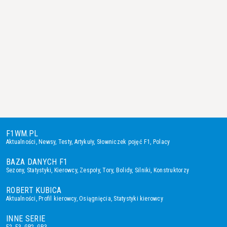
F1WM.PL
Aktualności
,
Newsy
,
Testy
,
Artykuły
,
Słowniczek pojęć F1
,
Polacy
BAZA DANYCH F1
Sezony
,
Statystyki
,
Kierowcy
,
Zespoły
,
Tory
,
Bolidy
,
Silniki
,
Konstruktorzy
ROBERT KUBICA
Aktualności
,
Profil kierowcy
,
Osiągnięcia
,
Statystyki kierowcy
INNE SERIE
F2
,
F3
,
GP2
,
GP3