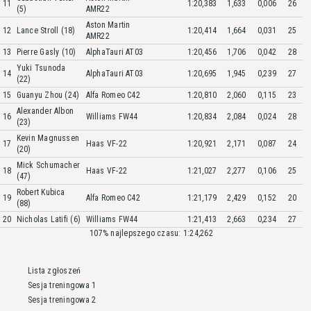
11
1:20,383
1,633
0,006
26
(5)
AMR22
Aston Martin
12
Lance Stroll (18)
1:20,414
1,664
0,031
25
AMR22
13
Pierre Gasly (10)
AlphaTauri AT03
1:20,456
1,706
0,042
28
Yuki Tsunoda
14
AlphaTauri AT03
1:20,695
1,945
0,239
27
(22)
15
Guanyu Zhou (24)
Alfa Romeo C42
1:20,810
2,060
0,115
23
Alexander Albon
16
Williams FW44
1:20,834
2,084
0,024
28
(23)
Kevin Magnussen
17
Haas VF-22
1:20,921
2,171
0,087
24
(20)
Mick Schumacher
18
Haas VF-22
1:21,027
2,277
0,106
25
(47)
Robert Kubica
19
Alfa Romeo C42
1:21,179
2,429
0,152
20
(88)
20
Nicholas Latifi (6)
Williams FW44
1:21,413
2,663
0,234
27
107% najlepszego czasu: 1:24,262
Lista zgłoszeń
Sesja treningowa 1
Sesja treningowa 2