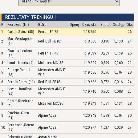
REZULTATY TRENINGU 1
P.
Kierowca (Nr)
Bolid
Opony
Czas okr.
Strata
Odstęp
Okr.
1
Carlos Sainz (55)
Ferrari F1-75
1:18,750
26
Max Verstappen
2
Red Bull RB18
1:18,880
0,130
0,130
24
(1)
Charles Leclerc
3
Ferrari F1-75
1:19,039
0,289
0,159
26
(16)
4
Lando Norris (4)
McLaren MCL36
1:19,299
0,549
0,260
21
George Russell
Mercedes-AMG F1
5
1:19,606
0,856
0,307
28
(63)
W13
6
Sergio Perez (11)
Red Bull RB18
1:19,622
0,872
0,016
24
Lewis Hamilton
Mercedes-AMG F1
7
1:19,710
0,960
0,088
25
(44)
W13
Daniel Ricciardo
8
McLaren MCL36
1:19,841
1,091
0,131
28
(3)
Esteban Ocon
9
Alpine A522
1:20,348
1,598
0,507
30
(31)
Fernando Alonso
10
Alpine A522
1:20,377
1,627
0,029
27
(14)
Sebastian Vettel
Aston Martin