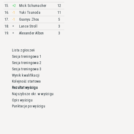
15.
+2
Mick
Schumacher
12
16.
-1
Yuki
Tsunoda
11
17.
-1
Guanyu
Zhou
5
18.
=
Lance
Stroll
3
19.
=
Alexander
Albon
3
Lista zgłoszeń
Sesja treningowa 1
Sesja treningowa 2
Sesja treningowa 3
Wynik kwalifikacji
Kolejność startowa
Rezultat wyścigu
Najszybsze okr. w wyścigu
Opis wyścigu
Punktacje po wyścigu