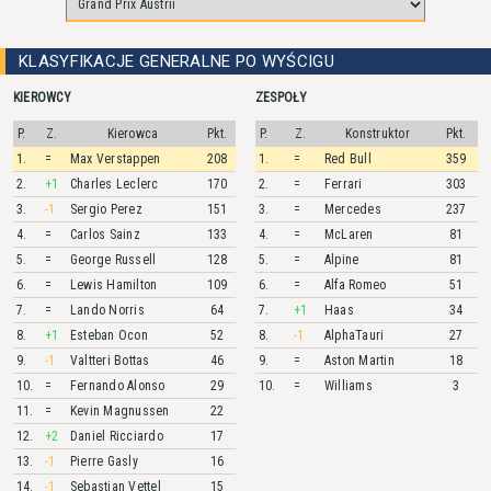
KLASYFIKACJE GENERALNE PO WYŚCIGU
KIEROWCY
ZESPOŁY
P.
Z.
Kierowca
Pkt.
P.
Z.
Konstruktor
Pkt.
1.
=
Max
Verstappen
208
1.
=
Red Bull
359
2.
+1
Charles
Leclerc
170
2.
=
Ferrari
303
3.
-1
Sergio
Perez
151
3.
=
Mercedes
237
4.
=
Carlos
Sainz
133
4.
=
McLaren
81
5.
=
George
Russell
128
5.
=
Alpine
81
6.
=
Lewis
Hamilton
109
6.
=
Alfa Romeo
51
7.
=
Lando
Norris
64
7.
+1
Haas
34
8.
+1
Esteban
Ocon
52
8.
-1
AlphaTauri
27
9.
-1
Valtteri
Bottas
46
9.
=
Aston Martin
18
10.
=
Fernando
Alonso
29
10.
=
Williams
3
11.
=
Kevin
Magnussen
22
12.
+2
Daniel
Ricciardo
17
13.
-1
Pierre
Gasly
16
14.
-1
Sebastian
Vettel
15