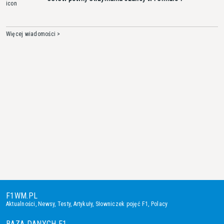
Więcej wiadomości >
F1WM.PL
Aktualności
,
Newsy
,
Testy
,
Artykuły
,
Słowniczek pojęć F1
,
Polacy
BAZA DANYCH F1