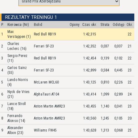
REZULTATY TRENINGU 1
P.
Kierowca (Nr)
Bolid
Opony
Czas okr.
Strata
Odstęp
Okr.
Max
1
Red Bull RB19
1:42,315
22
Verstappen (1)
Charles
2
Ferrari SF-23
1:42,352
0,037
0,037
21
Leclerc (16)
Sergio Perez
3
Red Bull RB19
1:42,454
0,139
0,102
22
(11)
Carlos Sainz
4
Ferrari SF-23
1:42,899
0,584
0,445
23
(55)
Lando Norris
5
McLaren MCL60
1:43,125
0,810
0,226
22
(4)
Nyck de Vries
6
AlphaTauri AT04
1:43,414
1,099
0,289
24
(21)
Lance Stroll
7
Aston Martin AMR23
1:43,455
1,140
0,041
23
(18)
Fernando
8
Aston Martin AMR23
1:43,560
1,245
0,105
20
Alonso (14)
Alexander
9
Williams FW45
1:43,628
1,313
0,068
25
Albon (23)