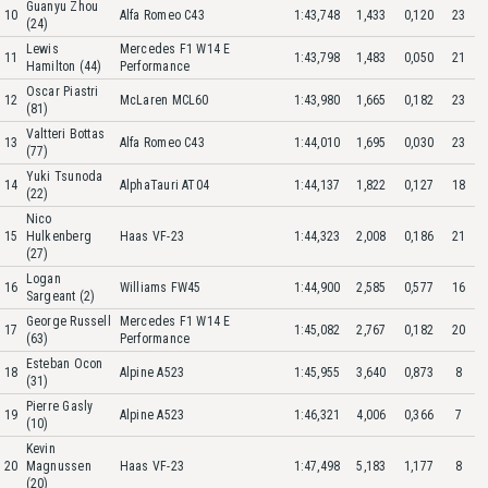
Guanyu Zhou
10
Alfa Romeo C43
1:43,748
1,433
0,120
23
(24)
Lewis
Mercedes F1 W14 E
11
1:43,798
1,483
0,050
21
Hamilton (44)
Performance
Oscar Piastri
12
McLaren MCL60
1:43,980
1,665
0,182
23
(81)
Valtteri Bottas
13
Alfa Romeo C43
1:44,010
1,695
0,030
23
(77)
Yuki Tsunoda
14
AlphaTauri AT04
1:44,137
1,822
0,127
18
(22)
Nico
15
Hulkenberg
Haas VF-23
1:44,323
2,008
0,186
21
(27)
Logan
16
Williams FW45
1:44,900
2,585
0,577
16
Sargeant (2)
George Russell
Mercedes F1 W14 E
17
1:45,082
2,767
0,182
20
(63)
Performance
Esteban Ocon
18
Alpine A523
1:45,955
3,640
0,873
8
(31)
Pierre Gasly
19
Alpine A523
1:46,321
4,006
0,366
7
(10)
Kevin
20
Magnussen
Haas VF-23
1:47,498
5,183
1,177
8
(20)